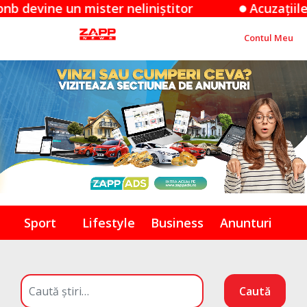
er neliniștitor
Acuzațiile Apple împotriva
Contul Meu
Sport
Lifestyle
Business
Anunturi
Caută