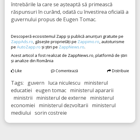
întrebările la care se așteaptă să primească
răspunsuri în curând, odată cu învestirea oficială a
guvernului propus de Eugen Tomac.
Descoperă ecosistemul Zapp și publică anunțuri gratuite pe
ZappAds.ro
, găsește proprietăți pe
Zappimo.ro
, autoturisme
pe
AutoZapp.ro
și știri pe
ZappNews.ro
.
Acest articol a fost realizat de ZappNews.ro, platformă de știri
și analize din România
Like
Comentează
Distribuie
Tags: guvern luca niculescu ministerul
educatiei eugen tomac ministerul apararii
ministrii ministerul de externe ministerul
economiei ministerul dezvoltarii ministerul
mediului sorin costreie