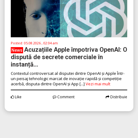
Posted:
05.08.2026 , 02:04 am
Acuzațiile Apple împotriva OpenAI: O
News
dispută de secrete comerciale în
instanță...
Contextul controversat al disputei dintre OpenAI și Apple Într-
un peisaj tehnologic marcat de inovație rapidă și competiție
acerbă, disputa dintre OpenAI și App [...]
Vezi mai mult
Like
Comment
Distribuie