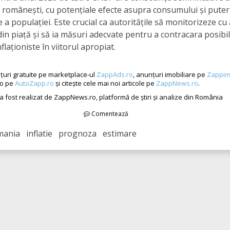
românești, cu potențiale efecte asupra consumului și puteri
a populației. Este crucial ca autoritățile să monitorizeze cu 
 din piață și să ia măsuri adecvate pentru a contracara posibi
flaționiste în viitorul apropiat.
țuri gratuite pe marketplace-ul
ZappAds.ro
, anunțuri imobiliare pe
Zappim
to pe
AutoZapp.ro
și citește cele mai noi articole pe
ZappNews.ro
.
 a fost realizat de ZappNews.ro, platformă de știri și analize din România
Comentează
mania inflatie prognoza estimare