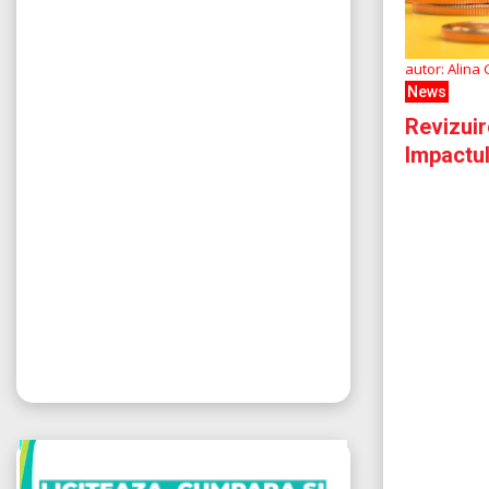
autor: Alina
News
Revizuir
Impactu