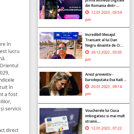
prima Moneda Digitala
din Romania dintr-...
12.01.2023 , 03:59
pm
Incredibil! Mesajul
Transant al lui Dan
re în
Negru dinainte de Cr...
est lucru
26.12.2022 , 03:03
nă.
pm
 Orientul
029,
Arest preventiv -
ndicele
Eurodeputata Eva Kaili ...
uit în
20.01.2023 , 09:14
nt a fost
pm
lilor,
i servicii.
Voucherele lui Ciuca
imbogatesc si mai mult
strainii....
12.01.2023 , 07:22
ct direct