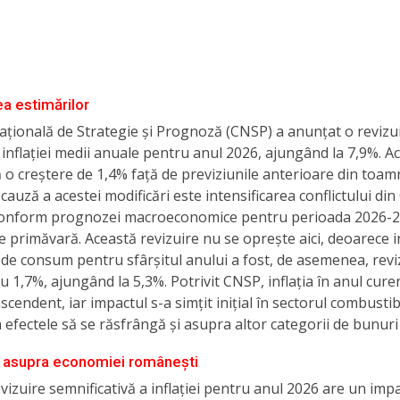
ea estimărilor
țională de Strategie și Prognoză (CNSP) a anunțat o revizui
 inflației medii anuale pentru anul 2026, ajungând la 7,9%. Ac
 o creștere de 1,4% față de previziunile anterioare din toam
 cauză a acestei modificări este intensificarea conflictului din
 conform prognozei macroeconomice pentru perioada 2026-2
e primăvară. Această revizuire nu se oprește aici, deoarece i
 de consum pentru sfârșitul anului a fost, de asemenea, reviz
cu 1,7%, ajungând la 5,3%. Potrivit CNSP, inflația în anul cure
scendent, iar impactul s-a simțit inițial în sectorul combustibi
efectele să se răsfrângă și asupra altor categorii de bunuri ș
 asupra economiei românești
vizuire semnificativă a inflației pentru anul 2026 are un impa