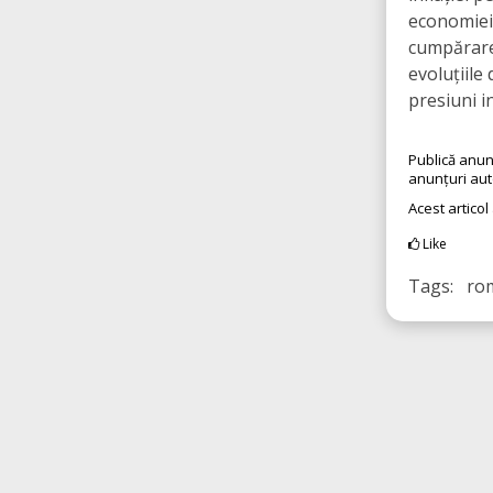
economiei 
cumpărare 
evoluțiile
presiuni in
Publică anun
anunțuri au
Acest articol
Like
Tags: ro