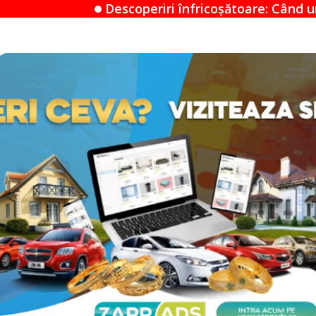
coperiri înfricoșătoare: Când un Airbnb devine un m