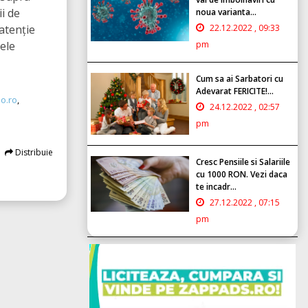
i de
noua varianta...
atenție
22.12.2022 , 09:33
lele
pm
Cum sa ai Sarbatori cu
Adevarat FERICITE!...
o.ro
,
24.12.2022 , 02:57
pm
Distribuie
Cresc Pensiile si Salariile
cu 1000 RON. Vezi daca
te incadr...
27.12.2022 , 07:15
pm