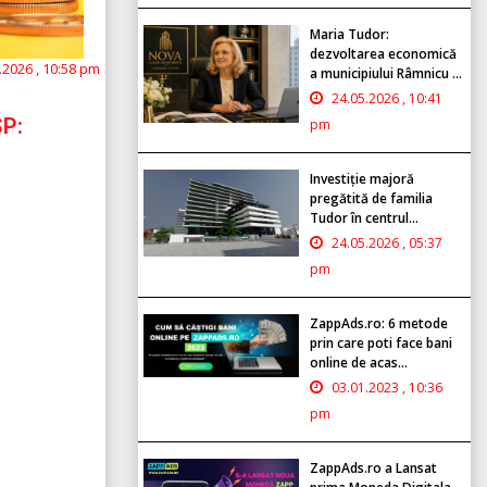
Maria Tudor:
dezvoltarea economică
.2026 , 10:58 pm
a municipiului Râmnicu ...
24.05.2026 , 10:41
SP:
pm
Investiție majoră
pregătită de familia
Tudor în centrul...
24.05.2026 , 05:37
pm
ZappAds.ro: 6 metode
prin care poti face bani
online de acas...
03.01.2023 , 10:36
pm
ZappAds.ro a Lansat