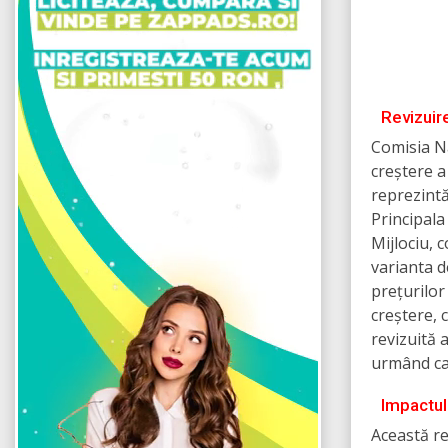
Revizuir
Comisia Na
creștere a
reprezintă
Principala
Mijlociu,
varianta d
prețurilor
creștere, 
revizuită a
urmând ca 
Impactul
Această re