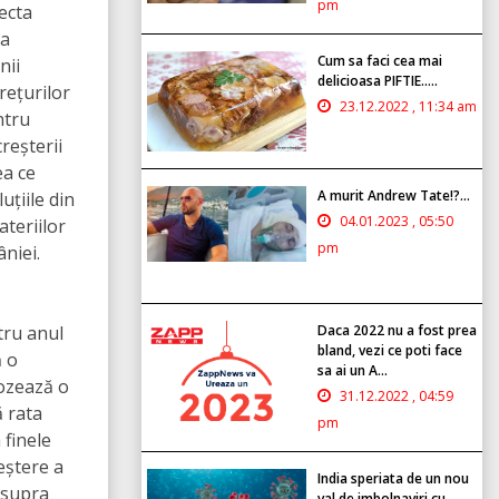
pm
ecta
 a
Cum sa faci cea mai
nii
delicioasa PIFTIE.....
rețurilor
23.12.2022 , 11:34 am
ntru
reșterii
ea ce
A murit Andrew Tate!?...
uțiile din
04.01.2023 , 05:50
ateriilor
pm
niei.
tru anul
Daca 2022 nu a fost prea
bland, vezi ce poti face
ă o
sa ai un A...
nozează o
31.12.2022 , 04:59
ă rata
pm
 finele
reștere a
India speriata de un nou
asupra
val de imbolnaviri cu