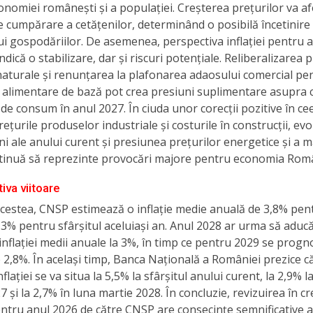
nomiei românești și a populației. Creșterea prețurilor va af
 cumpărare a cetățenilor, determinând o posibilă încetinire
 gospodăriilor. De asemenea, perspectiva inflației pentru a
dică o stabilizare, dar și riscuri potențiale. Reliberalizarea p
naturale și renunțarea la plafonarea adaosului comercial pe
alimentare de bază pot crea presiuni suplimentare asupra c
 de consum în anul 2027. În ciuda unor corecții pozitive în ce
ețurile produselor industriale și costurile în construcții, evol
ni ale anului curent și presiunea prețurilor energetice și a m
tinuă să reprezinte provocări majore pentru economia Româ
iva viitoare
cestea, CNSP estimează o inflație medie anuală de 3,8% pen
 3% pentru sfârșitul aceluiași an. Anul 2028 ar urma să aduc
inflației medii anuale la 3%, în timp ce pentru 2029 se prog
 2,8%. În același timp, Banca Națională a României prezice c
flației se va situa la 5,5% la sfârșitul anului curent, la 2,9% la
7 și la 2,7% în luna martie 2028. În concluzie, revizuirea în c
pentru anul 2026 de către CNSP are consecințe semnificative 