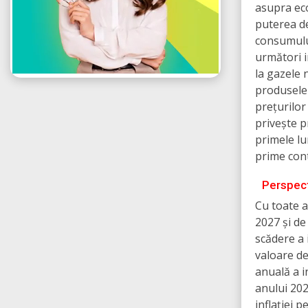
asupra eco
puterea de
consumului
următori in
la gazele 
produsele 
prețurilor
privește pr
primele lu
prime con
Perspect
Cu toate a
2027 și de
scădere a 
valoare de
anuală a in
anului 202
inflației 