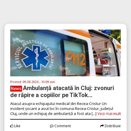
Posted:
09.08.2026 , 10:09 am
Ambulanță atacată în Cluj: zvonuri
News
de răpire a copiilor pe TikTok...
Atacul asupra echipajului medical din Recea-Cristur Un
incident șocant a avut loc în comuna Recea-Cristur, județul
Cluj, unde un echipaj de ambulanță a fost ata [...]
Vezi mai mult
Like
Comment
Distribuie