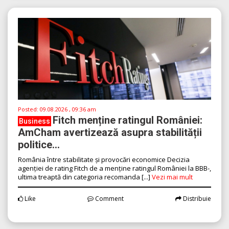
Posted:
09.08.2026 , 09:36 am
Fitch menține ratingul României:
Business
AmCham avertizează asupra stabilității
politice...
România între stabilitate și provocări economice Decizia
agenției de rating Fitch de a menține ratingul României la BBB-,
ultima treaptă din categoria recomanda [...]
Vezi mai mult
Like
Comment
Distribuie