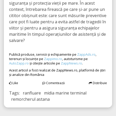
siguranța și protecția vieții pe mare. În acest
context, întrebarea firească pe care și-ar pune un
cititor obișnuit este: care sunt măsurile preventive
care pot fi luate pentru a evita astfel de tragedii în
viitor și pentru a asigura siguranța echipajelor
maritime în timpul operațiunilor de asistență și de
salvare?
Publică produse, servicii și echipamente pe
ZappAds.ro
,
terenuri și locuințe pe
Zappimo.ro
, autoturisme pe
AutoZapp.ro
și citește articole pe
ZappNews.ro
.
Acest articol a fost realizat de ZappNews.ro, platformă de știri
și analize din România
Like
Comentează
Distribuie
Tags: ranfluare midia marine terminal
remorcherul astana