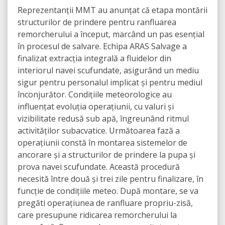
Reprezentanții MMT au anunțat că etapa montării
structurilor de prindere pentru ranfluarea
remorcherului a început, marcând un pas esențial
în procesul de salvare. Echipa ARAS Salvage a
finalizat extracția integrală a fluidelor din
interiorul navei scufundate, asigurând un mediu
sigur pentru personalul implicat și pentru mediul
înconjurător. Condițiile meteorologice au
influențat evoluția operațiunii, cu valuri și
vizibilitate redusă sub apă, îngreunând ritmul
activităților subacvatice. Următoarea fază a
operațiunii constă în montarea sistemelor de
ancorare și a structurilor de prindere la pupa și
prova navei scufundate. Această procedură
necesită între două și trei zile pentru finalizare, în
funcție de condițiile meteo. După montare, se va
pregăti operațiunea de ranfluare propriu-zisă,
care presupune ridicarea remorcherului la