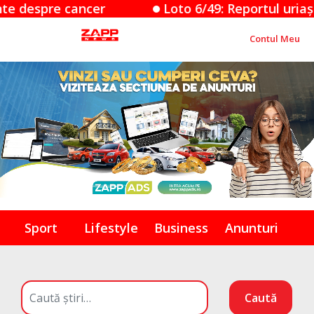
Loto 6/49: Reportul uriaș de peste 9,5 milioan
Contul Meu
Sport
Lifestyle
Business
Anunturi
Caută