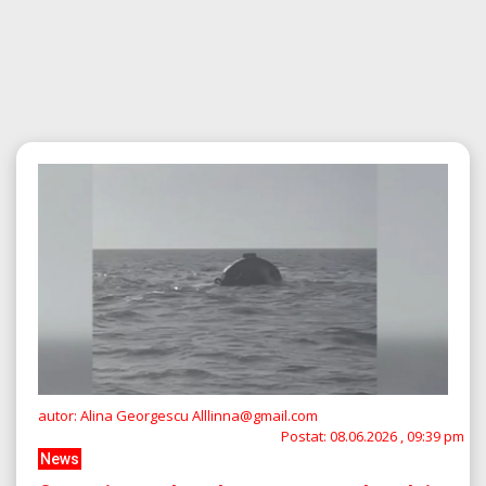
autor: Alina Georgescu Alllinna@gmail.com
Postat:
08.06.2026 , 09:39 pm
News