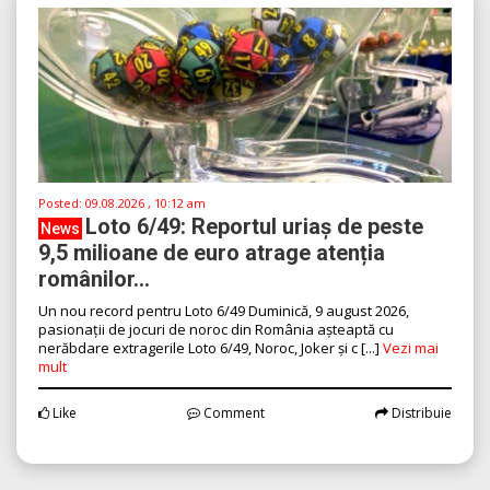
Posted:
09.08.2026 , 10:12 am
Loto 6/49: Reportul uriaș de peste
News
9,5 milioane de euro atrage atenția
românilor...
Un nou record pentru Loto 6/49 Duminică, 9 august 2026,
pasionații de jocuri de noroc din România așteaptă cu
nerăbdare extragerile Loto 6/49, Noroc, Joker și c [...]
Vezi mai
mult
Like
Comment
Distribuie