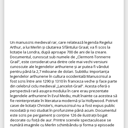
Un manuscris medieval rar, care relatează legenda Regelui
Arthur, a lui Merlin și căutarea Sfântului Graal, va fi scos la
licitație la Londra, după aproape 700 de ani de la creare.
Documentul, cunoscut sub numele de „Clermont-Tonnerre
Grail”, este considerat una dintre cele mai vechi versiuni
cunoscute ale legendelor arthuriene și ar putea fi vândut
pentru până la 2,7 milioane de dolari. Subtitlu: Importanța
legendelor arthuriene în cultura occidentală Manuscrisul a
fost scris între anii 1290 și 1310 în franceza veche și face parte
din celebrul ciclu medieval „Lancelot-Grail”. Acesta oferă o
perspectivă rară asupra modului în care erau prezentate
legendele arthuriene în Evul Mediu, mult înainte ca acestea să
fie reinterpretate în literatura modernă și la Hollywood. Potrivit
casei de licitații Christie’s, manuscrisul nu a fost expus public
niciodată și nici studiat în profunzime până acum. Documentul
este scris pe pergament și conține 126 de ilustrații bogat
decorate cu foiță de aur. Printre scenele spectaculoase se
numără imaginile cu Merlin schimbându-și forma și episoade