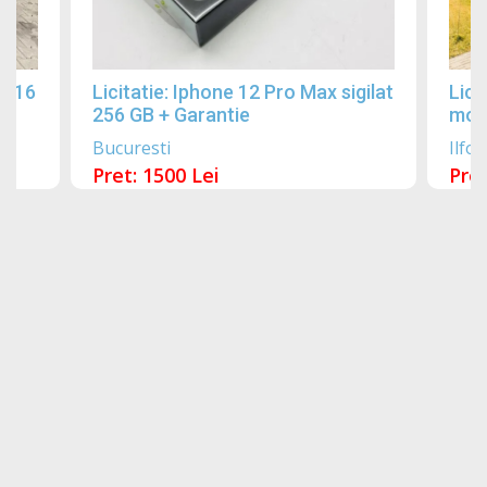
2016
Licitatie: Iphone 12 Pro Max sigilat
Lici
256 GB + Garantie
mobi
Bucuresti
Ilfov
Pret: 1500 Lei
Pret