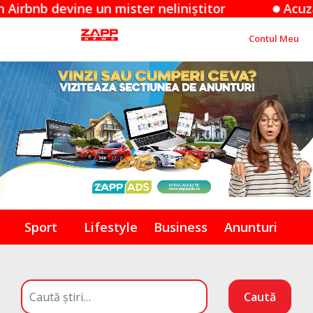
devine un mister neliniștitor
Acuzațiile Ap
Contul Meu
Sport
Lifestyle
Business
Anunturi
Caută