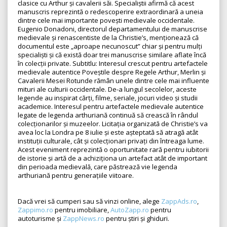
clasice cu Arthur și cavalerii săi. Specialiștii afirmă că acest
manuscris reprezintă o redescoperire extraordinară a uneia
dintre cele mai importante povești medievale occidentale.
Eugenio Donadoni, directorul departamentului de manuscrise
medievale și renascentiste de la Christie’s, menționează că
documentul este „aproape necunoscut” chiar și pentru mulți
specialiști și că există doar trei manuscrise similare aflate încă
în colecții private. Subtitlu: Interesul crescut pentru artefactele
medievale autentice Poveștile despre Regele Arthur, Merlin și
Cavalerii Mesei Rotunde rămân unele dintre cele mai influente
mituri ale culturii occidentale. De-a lungul secolelor, aceste
legende au inspirat cărți, filme, seriale, jocuri video și studii
academice. Interesul pentru artefactele medievale autentice
legate de legenda arthuriană continuă să crească în rândul
colecționarilor și muzeelor. Licitația organizată de Christie’s va
avea loc la Londra pe 8 iulie și este așteptată să atragă atât
instituții culturale, cât și colecționari privați din întreaga lume.
Acest eveniment reprezintă o oportunitate rară pentru iubitorii
de istorie și artă de a achiziționa un artefact atât de important
din perioada medievală, care păstrează vie legenda
arthuriană pentru generațiile viitoare.
Dacă vrei să cumperi sau să vinzi online, alege
ZappAds.ro
,
Zappimo.ro
pentru imobiliare,
AutoZapp.ro
pentru
autoturisme și
ZappNews.ro
pentru știri și ghiduri.