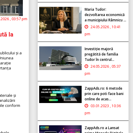
Maria Tudor:
dezvoltarea economică
.2026 , 03:57 pm
a municipiului Râmnicu ...
24.05.2026 , 10:41
tă la
pm
Investiție majoră
blicului și a
pregătită de familia
 Uniunea
Tudor în centrul...
larație
24.05.2026 , 05:37
ortanța
pm
ZappAds.ro: 6 metode
prin care poti face bani
teriale și
online de acas...
nalizării
bile conform
03.01.2023 , 10:36
pm
ZappAds.ro a Lansat
gubele