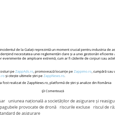
 incidentul de la Galați reprezintă un moment crucial pentru industria de as
ențiind necesitatea unei reglementări clare și a unei gestionări eficiente a
r evenimente de amploare extremă, cum ar fi căderile de corpuri sau actel
costuri pe
ZappAds.ro
, promovează locuințe pe
Zappimo.ro
, cumpără sau 
.ro
și citește ultimele știri pe
ZappNews.ro
.
 a fost realizat de ZappNews.ro, platformă de știri și analize din România
Comentează
r uniunea națională a societăților de asigurare și reasigu
agubele provocate de dronă riscurile excluse riscul de ră
standard de asigurare