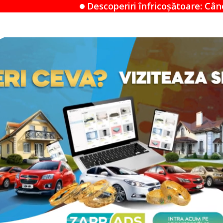
escoperiri înfricoșătoare: Când un Airbnb devine un