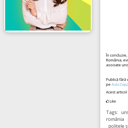
În concluzie,
România, evid
asociate uno
Publică fără 
pe
AutoZapp
Acest articol
Like
Tags: unsa
românia p
polițele 