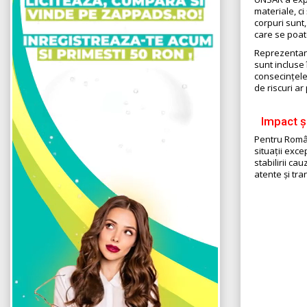
materiale, ci
corpuri sunt,
care se poate
Reprezentanți
sunt incluse 
consecințele
de riscuri ar
Impact ș
Pentru Români
situații exc
stabilirii ca
atente și tra