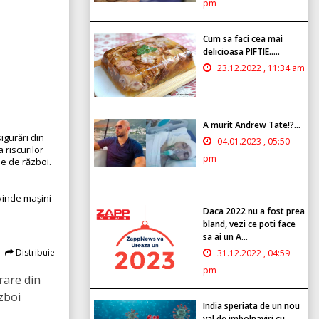
pm
Cum sa faci cea mai
delicioasa PIFTIE.....
23.12.2022 , 11:34 am
A murit Andrew Tate!?...
igurări din
04.01.2023 , 05:50
 riscurilor
pm
e de război.
vinde mașini
Daca 2022 nu a fost prea
bland, vezi ce poti face
sa ai un A...
Distribuie
31.12.2022 , 04:59
pm
rare din
zboi
India speriata de un nou
val de imbolnaviri cu