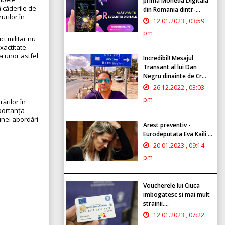
prima Moneda Digitala
ă căderile de
din Romania dintr-...
urilor în
12.01.2023 , 03:59
pm
ct militar nu
xactitate
a unor astfel
Incredibil! Mesajul
Transant al lui Dan
Negru dinainte de Cr...
26.12.2022 , 03:03
pm
ărilor în
portanța
 unei abordări
Arest preventiv -
Eurodeputata Eva Kaili ...
20.01.2023 , 09:14
pm
Voucherele lui Ciuca
imbogatesc si mai mult
strainii....
12.01.2023 , 07:22