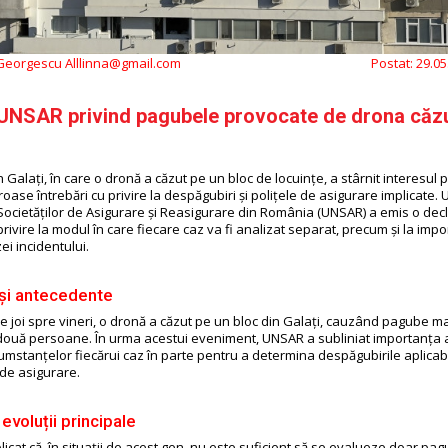
 Georgescu Alllinna@gmail.com
Postat:
29.05
 UNSAR privind pagubele provocate de drona căzu
n Galați, în care o dronă a căzut pe un bloc de locuințe, a stârnit interesul pu
oase întrebări cu privire la despăgubiri și polițele de asigurare implicate.
Societăților de Asigurare și Reasigurare din România (UNSAR) a emis o dec
privire la modul în care fiecare caz va fi analizat separat, precum și la imp
zei incidentului.
și antecedente
e joi spre vineri, o dronă a căzut pe un bloc din Galați, cauzând pagube ma
două persoane. În urma acestui eveniment, UNSAR a subliniat importanța a
cumstanțelor fiecărui caz în parte pentru a determina despăgubirile aplica
 de asigurare.
i evoluții principale
icat că, în situații de acest gen, nu este suficient să se evalueze doar pa