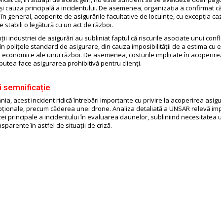
 și cauza principală a incidentului. De asemenea, organizația a confirmat c
 în general, acoperite de asigurările facultative de locuințe, cu excepția caz
 stabili o legătură cu un act de război.
i industriei de asigurări au subliniat faptul că riscurile asociate unui confli
în polițele standard de asigurare, din cauza imposibilității de a estima cu e
 economice ale unui război. De asemenea, costurile implicate în acoperire
 putea face asigurarea prohibitivă pentru clienți.
i semnificație
a, acest incident ridică întrebări importante cu privire la acoperirea asigur
epționale, precum căderea unei drone. Analiza detaliată a UNSAR relevă im
uzei principale a incidentului în evaluarea daunelor, subliniind necesitatea
nsparente în astfel de situații de criză.