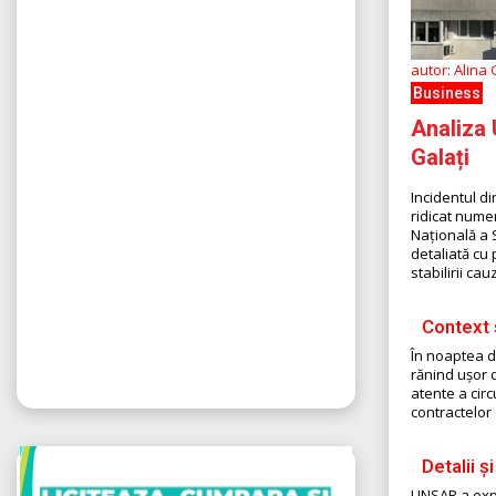
autor: Alina
Business
Analiza
Galați
Incidentul di
ridicat numer
Națională a 
detaliată cu 
stabilirii cau
Context 
În noaptea d
rănind ușor 
atente a cir
contractelor
Detalii ș
UNSAR a expl