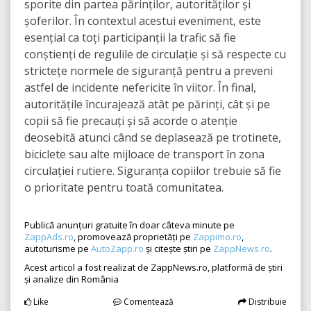
sporite din partea părinților, autorităților și
șoferilor. În contextul acestui eveniment, este
esențial ca toți participanții la trafic să fie
conștienți de regulile de circulație și să respecte cu
strictețe normele de siguranță pentru a preveni
astfel de incidente nefericite în viitor. În final,
autoritățile încurajează atât pe părinți, cât și pe
copii să fie precauți și să acorde o atenție
deosebită atunci când se deplasează pe trotinete,
biciclete sau alte mijloace de transport în zona
circulației rutiere. Siguranța copiilor trebuie să fie
o prioritate pentru toată comunitatea.
Publică anunțuri gratuite în doar câteva minute pe
ZappAds.ro
, promovează proprietăți pe
Zappimo.ro
,
autoturisme pe
AutoZapp.ro
și citește știri pe
ZappNews.ro
.
Acest articol a fost realizat de ZappNews.ro, platformă de știri
și analize din România
Like
Comentează
Distribuie