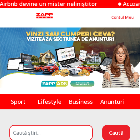
vine un mister neliniștitor
Acuzațiile Appl
Contul Meu
Sport
Lifestyle
Business
Anunturi
Caută