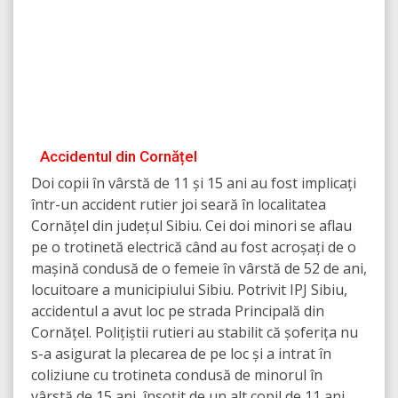
Accidentul din Cornățel
Doi copii în vârstă de 11 și 15 ani au fost implicați
într-un accident rutier joi seară în localitatea
Cornățel din județul Sibiu. Cei doi minori se aflau
pe o trotinetă electrică când au fost acroșați de o
mașină condusă de o femeie în vârstă de 52 de ani,
locuitoare a municipiului Sibiu. Potrivit IPJ Sibiu,
accidentul a avut loc pe strada Principală din
Cornățel. Polițiștii rutieri au stabilit că șoferița nu
s-a asigurat la plecarea de pe loc și a intrat în
coliziune cu trotineta condusă de minorul în
vârstă de 15 ani, însoțit de un alt copil de 11 ani.