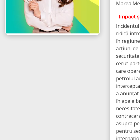
Marea Med
Impact ș
Incidentul
ridică într
în regiune.
acțiuni de
securitate
cerut part
care opere
petrolul a
intercepta
a anunțat 
în apele b
necesitat
contracara
asupra pe
pentru sec
internațio