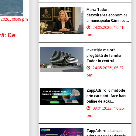
Maria Tudor:
dezvoltarea economică
.2026 , 09:49 pm
a municipiului Râmnicu ...
24.05.2026 , 10:41
ră: Ce
pm
Investiție majoră
pregătită de familia
Tudor în centrul...
24.05.2026 , 05:37
pm
ZappAds.ro: 6 metode
prin care poti face bani
online de acas...
03.01.2023 , 10:36
pm
ZappAds.ro a Lansat