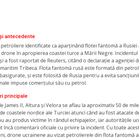
și antecedente
 petroliere identificate ca aparținând flotei fantomă a Rusiei
 drone în apropierea coastei turce a Mării Negre. Incidentul 
și a fost raportat de Reuters, citând o declarație a agenției d
maritim Tribeca. Flota fantomă rusă este formată din petroli
asigurate, și este folosită de Rusia pentru a evita sancțiuni
nale impuse comerțului său cu petrol.
i principale
le James II, Altura și Velora se aflau la aproximativ 50 de mile
 de coastele nordice ale Turciei atunci când au fost atacate d
nu au produs victime în rândul echipajelor, iar autoritățile u
 încă comentarii oficiale cu privire la incident. Cu toate acest
uni, drone ucrainene au vizat petrolierele din flota fantomă a