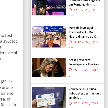
prima Moneda Digitala
din Romania dintr-...
12.01.2023 , 03:59
pm
Incredibil! Mesajul
Transant al lui Dan
 au fost
Negru dinainte de Cr...
a avut loc
26.12.2022 , 03:03
e
pm
ere vechi,
le
Arest preventiv -
Eurodeputata Eva Kaili ...
20.01.2023 , 09:14
pm
 (80 de
e drone.
Voucherele lui Ciuca
crainene
imbogatesc si mai mult
strainii....
ea, în
12.01.2023 , 07:22
 Rusiei în