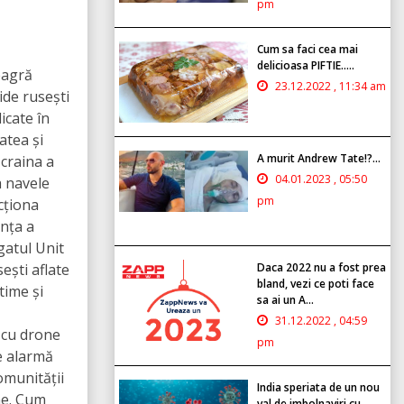
pm
Cum sa faci cea mai
delicioasa PIFTIE.....
eagră
23.12.2022 , 11:34 am
ride rusești
licate în
atea și
A murit Andrew Tate!?...
Ucraina a
04.01.2023 , 05:50
a navele
pm
cționa
anța a
gatul Unit
ești aflate
Daca 2022 nu a fost prea
bland, vezi ce poti face
time și
sa ai un A...
31.12.2022 , 04:59
l cu drone
pm
e alarmă
omunității
India speriata de un nou
ne. Cum
val de imbolnaviri cu