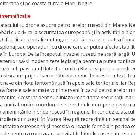
iterană și pe coasta turcă a Mării Negre.
i semnificație
 atacului cu drone asupra petrolierelor rusești din Marea N
ebări cu privire la securitatea europeană și la activitățile hib
 Oficialii occidentali sunt îngrijorați că navele ar putea fi imp
 spionaj sau operațiuni cu drone care ar putea afecta stabilit
a în Europa. De la începutul invaziei rusești pe scară largă, 
enerilor să-și modernizeze legislația pentru a putea confisc
ază sub pavilionul flotei fantomă a Rusiei și pentru a redire
cestora în sprijinul securității europene. În acest context, Fr
t nave din flota fantomă rusă în apele sale teritoriale, iar Re
că forțele sale armate vor interveni în cazul petrolierelor rus
ritanice. Acest incident subliniază importanța securității mari
ea unei abordări coordonate între statele europene pentru a
 amenințările hibride rusești în regiune. În concluzie, atacu
trolierelor rusești în Marea Neagră reprezintă un semnal d
uritatea europeană și necesită o reacție fermă din partea c
nale pentru a contracara activitățile hibride rusești în regiu