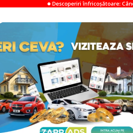
escoperiri înfricoșătoare: Când un Airbnb devine un 