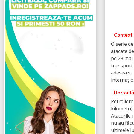
Context 
O serie de
atacate de
pe 28 mai 
transport 
adesea sub
internațio
Dezvoltăr
Petroliere
kilometri)
Atacurile 
nu au făcut
ultimele l