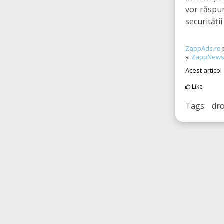
vor răspun
securități
ZappAds.ro
și
ZappNews
Acest articol
Like
Tags: dro