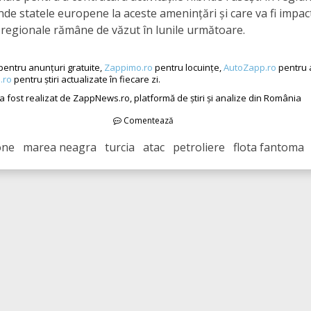
de statele europene la aceste amenințări și care va fi impac
i regionale rămâne de văzut în lunile următoare.
pentru anunțuri gratuite,
Zappimo.ro
pentru locuințe,
AutoZapp.ro
pentru 
.ro
pentru știri actualizate în fiecare zi.
 a fost realizat de ZappNews.ro, platformă de știri și analize din România
Comentează
ne marea neagra turcia atac petroliere flota fantoma