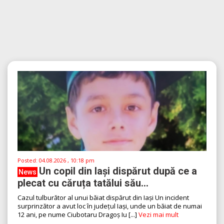
Posted:
04.08.2026 , 10:18 pm
Un copil din Iași dispărut după ce a
News
plecat cu căruța tatălui său...
Cazul tulburător al unui băiat dispărut din Iași Un incident
surprinzător a avut loc în județul Iași, unde un băiat de numai
12 ani, pe nume Ciubotaru Dragoș Iu [...]
Vezi mai mult