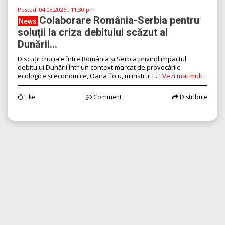
Posted:
04.08.2026 , 11:30 pm
Colaborare România-Serbia pentru
News
soluții la criza debitului scăzut al
Dunării...
Discuții cruciale între România și Serbia privind impactul
debitului Dunării Într-un context marcat de provocările
ecologice și economice, Oana Țoiu, ministrul [...]
Vezi mai mult
Like
Comment
Distribuie