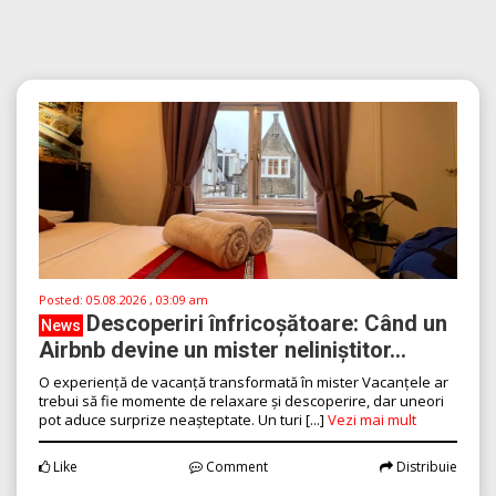
Posted:
05.08.2026 , 03:09 am
Descoperiri înfricoșătoare: Când un
News
Airbnb devine un mister neliniștitor...
O experiență de vacanță transformată în mister Vacanțele ar
trebui să fie momente de relaxare și descoperire, dar uneori
pot aduce surprize neașteptate. Un turi [...]
Vezi mai mult
Like
Comment
Distribuie