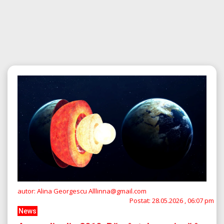
autor: Alina Georgescu Alllinna@gmail.com
Postat:
28.05.2026 , 06:07 pm
News