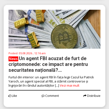
Posted:
05.08.2026 , 12:16 am
Un agent FBI acuzat de furt de
News
criptomonede: ce impact are pentru
securitatea națională?...
Furtul din interior: un agent FBI în fața legii Cazul lui Patrick
Yaroch, un agent special al FBI, a stârnit controverse și
îngrijorări în rândul autorităților [...]
Vezi mai mult
Like
Comment
Distribuie