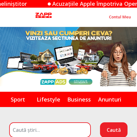
zațiile Apple împotriva OpenAI: O dispută de secret
Contul Meu
Sport
Lifestyle
Business
Anunturi
Caută