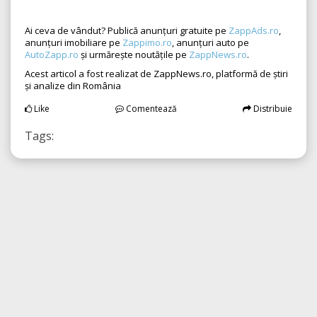
Ai ceva de vândut? Publică anunțuri gratuite pe
ZappAds.ro
,
anunțuri imobiliare pe
Zappimo.ro
, anunțuri auto pe
AutoZapp.ro
și urmărește noutățile pe
ZappNews.ro
.
Acest articol a fost realizat de ZappNews.ro, platformă de știri
și analize din România
Like
Comentează
Distribuie
Tags: