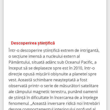
Descoperirea științifică
Într-o descoperire științifică extrem de intrigantă,
o secțiune imensă a nucleului extern al
Pământului, situată adânc sub Oceanul Pacific, a
început să se deplaseze spre est în 2010, într-o
direcție opusă mișcării obișnuite a planetei spre
vest. Această schimbare neașteptată a fost
observată printr-o serie de măsurători satelitare
ale câmpului magnetic terestru, punând oamenii
de știință în dificultate în încercarea de a înțelege
fenomenul. „Această inversare ridică noi întrebări
despre comportamentul interiorului profund al