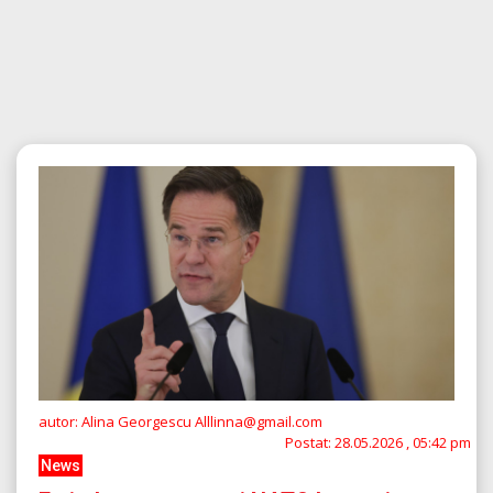
autor: Alina Georgescu Alllinna@gmail.com
Postat:
28.05.2026 , 05:42 pm
News