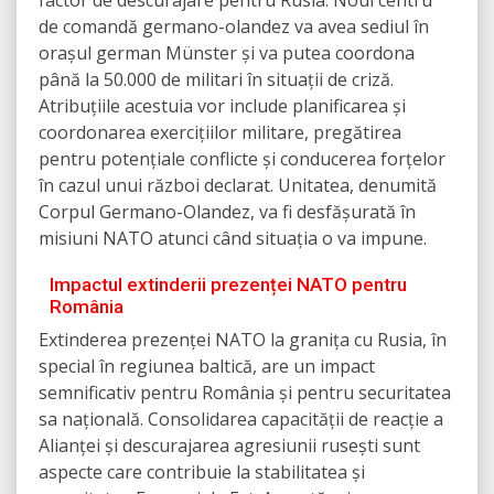
factor de descurajare pentru Rusia. Noul centru
de comandă germano-olandez va avea sediul în
orașul german Münster și va putea coordona
până la 50.000 de militari în situații de criză.
Atribuțiile acestuia vor include planificarea și
coordonarea exercițiilor militare, pregătirea
pentru potențiale conflicte și conducerea forțelor
în cazul unui război declarat. Unitatea, denumită
Corpul Germano-Olandez, va fi desfășurată în
misiuni NATO atunci când situația o va impune.
Impactul extinderii prezenței NATO pentru
România
Extinderea prezenței NATO la granița cu Rusia, în
special în regiunea baltică, are un impact
semnificativ pentru România și pentru securitatea
sa națională. Consolidarea capacității de reacție a
Alianței și descurajarea agresiunii rusești sunt
aspecte care contribuie la stabilitatea și