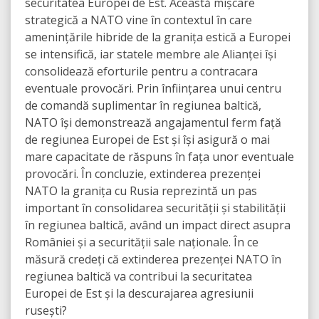
securitatea Europei de Est. Această mișcare
strategică a NATO vine în contextul în care
amenințările hibride de la granița estică a Europei
se intensifică, iar statele membre ale Alianței își
consolidează eforturile pentru a contracara
eventuale provocări. Prin înființarea unui centru
de comandă suplimentar în regiunea baltică,
NATO își demonstrează angajamentul ferm față
de regiunea Europei de Est și își asigură o mai
mare capacitate de răspuns în fața unor eventuale
provocări. În concluzie, extinderea prezenței
NATO la granița cu Rusia reprezintă un pas
important în consolidarea securității și stabilității
în regiunea baltică, având un impact direct asupra
României și a securității sale naționale. În ce
măsură credeți că extinderea prezenței NATO în
regiunea baltică va contribui la securitatea
Europei de Est și la descurajarea agresiunii
rusești?