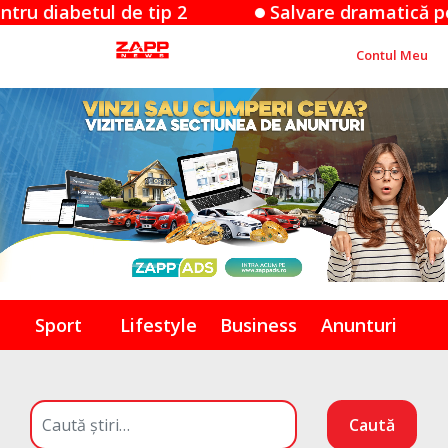
etul de tip 2
Salvare dramatică pe Moldove
Contul Meu
Sport
Lifestyle
Business
Anunturi
Caută