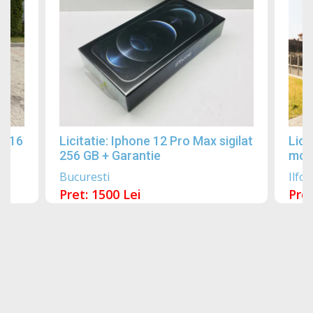
2016
Licitatie: Iphone 12 Pro Max sigilat
Lici
256 GB + Garantie
mobi
Bucuresti
Ilfov
Pret: 1500 Lei
Pret