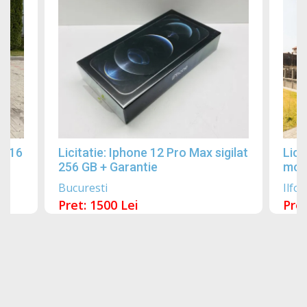
2016
Licitatie: Iphone 12 Pro Max sigilat
Lici
256 GB + Garantie
mobi
Bucuresti
Ilfov
Pret: 1500 Lei
Pret