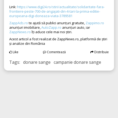
Link:
https://www.digi24.ro/stiri/actualitate/solidaritate-fara-
frontiere-peste-700-de-angajati-din-4-tari-la-prima-editie-
europeana-digi-doneaza-viata-3789581
ZappAds.ro
te ajută să publici anunțuri gratuite,
Zappimo.ro
anunțuri imobiliare,
AutoZapp.ro
anunțuri auto, iar
ZappNews.ro
îți aduce cele mai noi știri.
Acest articol a fost realizat de ZappNews.ro, platformă de știri
și analize din România
Like
Comentează
Distribuie
Tags: donare sange campanie donare sange