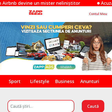
evine un mister neliniștitor
Acuzațiile Ap
Contul Meu
Sport
Lifestyle
Business
Anunturi
Caută