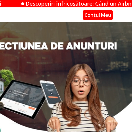
nfricoșătoare: Când un Airbnb devine un mister nelin
Contul Meu