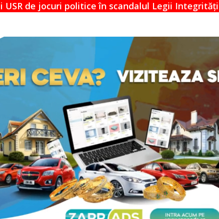
n scandalul Legii Integrității
Descoperiri î