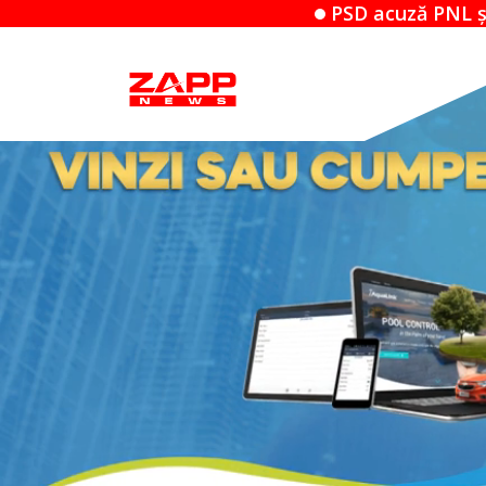
PSD acuză PNL și USR de jocuri politice î