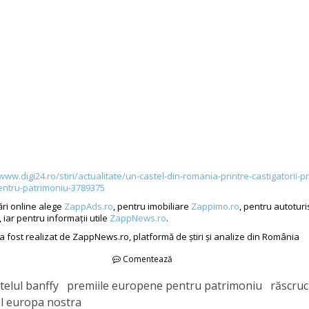
www.digi24.ro/stiri/actualitate/un-castel-din-romania-printre-castigatorii-pr
ntru-patrimoniu-3789375
ri online alege
ZappAds.ro
, pentru imobiliare
Zappimo.ro
, pentru autotur
, iar pentru informații utile
ZappNews.ro
.
 a fost realizat de ZappNews.ro, platformă de știri și analize din România
Comentează
telul banffy premiile europene pentru patrimoniu răscruc
 europa nostra