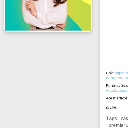
Link:
https://
europene-pe
Pentru vânză
AutoZapp.ro
Acest articol
Like
Tags: cas
premierul