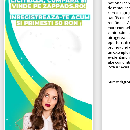
naționalizare
de restaurare
comunității ș
Banffy din Ră
românesc. Ac
monumentelor
contribuind l
atragerea de 
oportunități 
promovând di
un exemplu i
evidențiind i
alte comunită
locale? Acea
Sursa: digi24