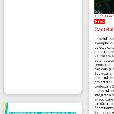
autor: Alina
News
Castelul
Castelul Ban
exemplar în 
obiectiv cul
pentru Patri
Reutilizare A
autenticitat
centru cultur
culturale și 
Subiectul a f
proiectul de 
proiect din 
contextul a 2
domeniul ari
integrată a r
și reutilizar
din Răscruci
Ádám Bánffy l
Banffy repre