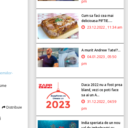
pm
Cum sa faci cea mai
delicioasa PIFTIE.....
23.12.2022 , 11:34 am
A murit Andrew Tate!?...
04.01.2023 , 05:50
pm
emiilor-
Daca 2022 nu a fost prea
isme
bland, vezi ce poti face
sa ai un A...
31.12.2022 , 04:59
Distribuie
pm
i
India speriata de un nou
val de imbolnaviri cu