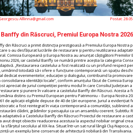
 Georgescu Alllinna@gmail.com
Postat:
28.05
 Banffy din Răscruci, Premiul Europa Nostra 202
ffy din Răscruci a primit distincția prestigioasă a Premiului Europa Nostra
care s-au desfășurat lucrările de restaurare și pentru reutilizarea adaptati
tural. Comisia Europeană și Europa Nostra au anunțat câștigătorii Premiilo
moniu 2026, iar castelul Banffy se numără printre aceștia la categoria Cons
daptivă. „Restaurarea castelului a fost realizată cu un profund respect pent
e, urmărind totodată să-i ofere o funcțiune contemporană: un spațiu desch
al dedicat evenimentelor, educației și dialogului, contribuind la promovare
la consolidarea identității locale”, conform anunțului făcut de Comisia Euro
ost apreciat de juriul competiției pentru modul în care Consiliul Județean a
restaurare și punere în valoare a castelului Banffy din Răscruci. Acesta a f
România distins cu Premiul European pentru Patrimoniu – Europa Nostra 202
61 de aplicații eligibile depuse de 40 de țări europene. Juriul a evidențiat fe
stocratic a fost reintegrat în viața contemporană a comunității, subliniind
estaurării clădirii, grădinilor și peisajului ca un ansamblu coerent. Subtitlu
ea adaptativă a Castelului Banffy din Răscruci Proiectul de restaurare a cas
 a avut drept obiectiv readucerea acestuia la aspectul nobiliar original cre
a sfârșitul secolului al XIX-lea. Situat într-un sat rural lângă Cluj-Napoca, c
zintă un exemplu bine conservat de arhitectură nobiliară din Transilvania