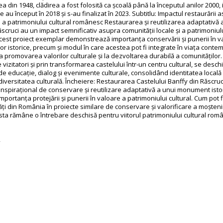
a din 1948, clădirea a fost folosită ca școală până la începutul anilor 2000, i
 au început în 2018 și s-au finalizat în 2023. Subtitlu: Impactul restaurării 
i a patrimoniului cultural românesc Restaurarea și reutilizarea adaptativă 
scruci au un impact semnificativ asupra comunității locale și a patrimoniulu
est proiect exemplar demonstrează importanța conservării și punerii în v
 istorice, precum și modul în care acestea pot fi integrate în viața conte
a promovarea valorilor culturale și la dezvoltarea durabilă a comunităților.
vizitatori și prin transformarea castelului într-un centru cultural, se desch
de educație, dialog și evenimente culturale, consolidând identitatea locală 
versitatea culturală. Încheiere: Restaurarea Castelului Banffy din Răscruc
nspirațional de conservare și reutilizare adaptativă a unui monument istor
mportanța protejării și punerii în valoare a patrimoniului cultural. Cum pot fi
ți din România în proiecte similare de conservare și valorificare a moștenir
sta rămâne o întrebare deschisă pentru viitorul patrimoniului cultural rom