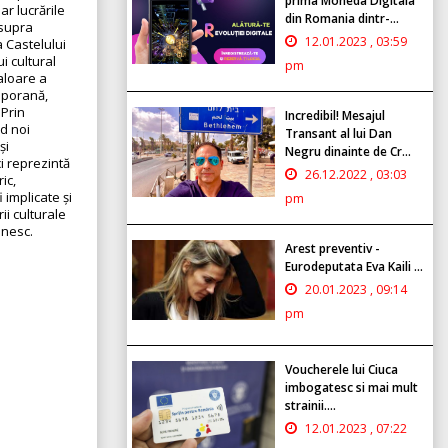
prima Moneda Digitala
ar lucrările
din Romania dintr-...
asupra
12.01.2023 , 03:59
a Castelului
i cultural
pm
aloare a
mporană,
 Prin
Incredibil! Mesajul
id noi
Transant al lui Dan
și
Negru dinainte de Cr...
i reprezintă
26.12.2022 , 03:03
ic,
 implicate și
pm
ii culturale
ânesc.
Arest preventiv -
Eurodeputata Eva Kaili ...
20.01.2023 , 09:14
pm
Voucherele lui Ciuca
imbogatesc si mai mult
strainii....
12.01.2023 , 07:22