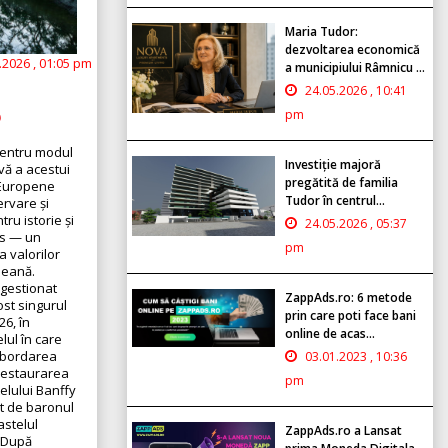
Maria Tudor:
dezvoltarea economică
.2026 , 01:05 pm
a municipiului Râmnicu ...
24.05.2026 , 10:41
6
pm
 pentru modul
Investiție majoră
vă a acestui
pregătită de familia
r Europene
Tudor în centrul...
ervare și
ru istorie și
24.05.2026 , 05:37
is — un
pm
a valorilor
peană.
 gestionat
ZappAds.ro: 6 metode
ost singurul
prin care poti face bani
6, în
online de acas...
lul în care
 abordarea
03.01.2023 , 10:36
: Restaurarea
pm
telului Banffy
at de baronul
astelul
ZappAds.ro a Lansat
. După