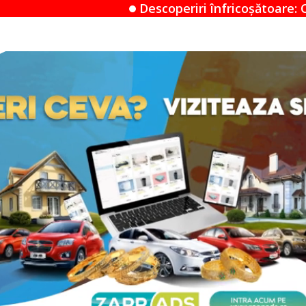
Descoperiri înfricoșătoare: Când un Airbnb devine u