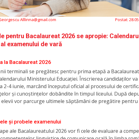
 Georgescu Alllinna@gmail.com
Postat:
28.05
ile pentru Bacalaureat 2026 se apropie: Calendaru
al examenului de vară
ea la Bacalaureat 2026
 anii terminali se pregătesc pentru prima etapă a Bacalaureat
lendarului Ministerului Educației. Înscrierea candidaților va
a 2-4 iunie, marcând începutul oficial al procesului de certifi
lor și cunoștințelor dobândite în timpul liceului. După de
 elevii vor parcurge ultimele săptămâni de pregătire pentr
le și probele examenului
ape ale Bacalaureatului 2026 vor fi cele de evaluare a compe
 competențelor lingvistice de comunicare orală în limba rom