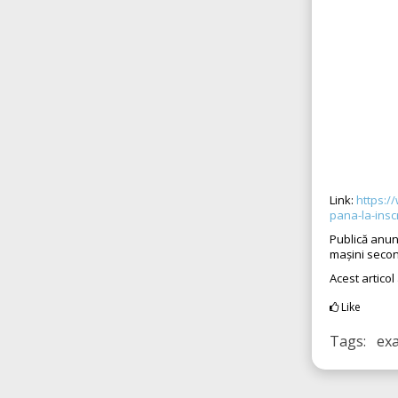
Link:
https:/
pana-la-insc
Publică anun
mașini seco
Acest articol
Like
Tags: exa