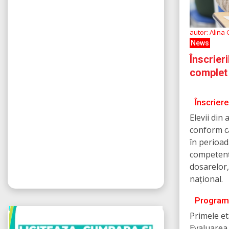
autor: Alina
News
Înscrier
complet 
Înscrier
Elevii din
conform ca
în perioad
competențe
dosarelor,
național.
Programe
Primele et
Evaluarea