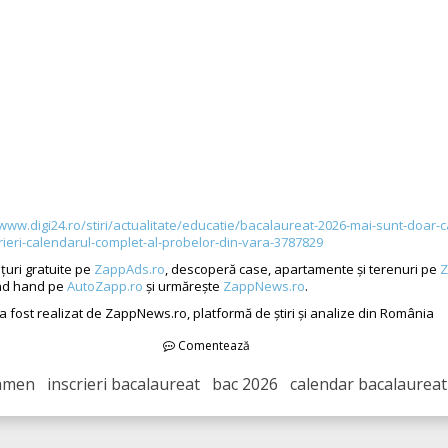
/www.digi24.ro/stiri/actualitate/educatie/bacalaureat-2026-mai-sunt-doar-c
rieri-calendarul-complet-al-probelor-din-vara-3787829
țuri gratuite pe
ZappAds.ro
, descoperă case, apartamente și terenuri pe
Z
nd hand pe
AutoZapp.ro
și urmărește
ZappNews.ro
.
 a fost realizat de ZappNews.ro, platformă de știri și analize din România
Comentează
men inscrieri bacalaureat bac 2026 calendar bacalaureat