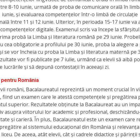
ntre 8-10 iunie, urmată de proba de comunicare orală în lim
1 iunie, și evaluarea competențelor într-o limbă de circulație
nală între 11 și 12 iunie. Ulterior, în perioada 15-17 iunie va 
competențelor digitale. Examenul scris va începe la sfârșitul 
prima probă la Limba și literatura română pe 29 iunie. Probe
u cea obligatorie a profilului pe 30 iunie, proba la alegere a 
 și se vor încheia cu proba la Limba și literatura maternă pe 3 
zultate vor fi publicate pe 7 iulie, urmând ca elevii să aibă po
 lucrările și să depună contestații în aceeași zi.
 pentru România
vii români, Bacalaureatul reprezintă un moment crucial în vi
 fiind un examen care le atestă competențele și pregătirea
ul superior. Rezultatele obținute la Bacalaureat au un impa
iv asupra viitorului lor academic și profesional, deschizându
ltate și carieră. În plus, Bacalaureatul este un examen care r
 pregătire al sistemului educațional din România și relevanța
liceu. De aceea, atât elevii, cât și cadrele didactice și părinții