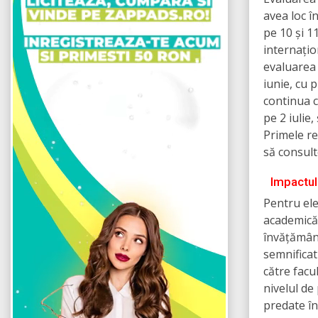
avea loc î
pe 10 și 1
internațio
evaluarea 
iunie, cu 
continua c
pe 2 iulie,
Primele re
să consulte
Impactul
Pentru ele
academică,
învățământ
semnificat
către facu
nivelul de
predate în 