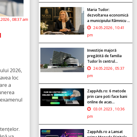
Maria Tudor:
dezvoltarea economică
.2026 , 08:37 am
a municipiului Râmnicu ...
24.05.2026 , 10:41
l
pm
Investiție majoră
pregătită de familia
Tudor în centrul...
24.05.2026 , 05:37
ului 2026,
pm
 avea loc
care a
ZappAds.ro: 6 metode
punerea
prin care poti face bani
u examenul
online de acas...
03.01.2023 , 10:36
pm
tențelor.
ZappAds.ro a Lansat
ână va