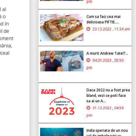
pm
 al
ă o
Cum sa faci cea mai
delicioasa PIFTIE.....
d în
23.12.2022 , 11:34 am
l de
moment
mânia,
iceal
A murit Andrew Tate!?...
04.01.2023 , 05:50
pm
Daca 2022 nu a fost prea
bland, vezi ce poti face
sa ai un A...
31.12.2022 , 04:59
pm
India speriata de un nou
val de imbolnaviri cu