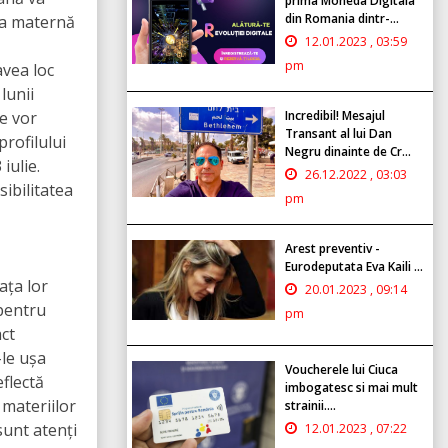
prima Moneda Digitala
din Romania dintr-...
ba maternă
12.01.2023 , 03:59
pm
avea loc
lunii
le vor
Incredibil! Mesajul
Transant al lui Dan
profilului
Negru dinainte de Cr...
iulie.
26.12.2022 , 03:03
sibilitatea
pm
Arest preventiv -
Eurodeputata Eva Kaili ...
ața lor
20.01.2023 , 09:14
 pentru
pm
ct
-le ușa
Voucherele lui Ciuca
eflectă
imbogatesc si mai mult
 materiilor
strainii....
 sunt atenți
12.01.2023 , 07:22