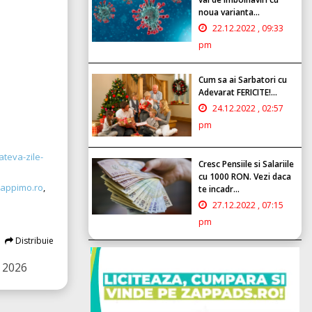
noua varianta...
22.12.2022 , 09:33
pm
Cum sa ai Sarbatori cu
Adevarat FERICITE!...
24.12.2022 , 02:57
pm
ateva-zile-
Cresc Pensiile si Salariile
cu 1000 RON. Vezi daca
appimo.ro
,
te incadr...
27.12.2022 , 07:15
pm
Distribuie
 2026