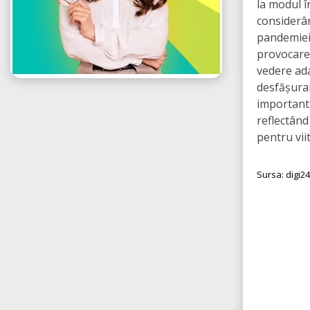
la modul î
considerân
pandemiei
provocare 
vedere ada
desfășura
important 
reflectând
pentru vii
Sursa: digi24