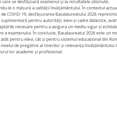
n care se desfășoară examenul și la rezultatele obținute,
du-le o măsură a calității învățământului. În contextul actual
 de COVID-19, desfășurarea Bacalaureatului 2026 reprezint
suplimentară pentru autorități, elevi și cadre didactice, avân
ptările necesare pentru a asigura un mediu sigur și echitabi
re a examenului. În concluzie, Bacalaureatul 2026 este un 
atât pentru elevi, cât și pentru sistemul educațional din Ro
 nivelul de pregătire al tinerilor și relevanța învățământului l
torul lor academic și profesional.