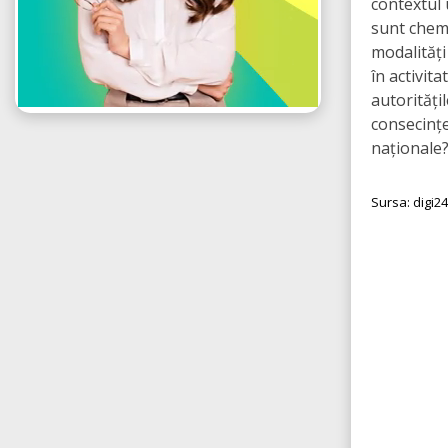
contextul 
sunt chem
modalități
în activit
autorități
consecințe
naționale
Sursa: digi24