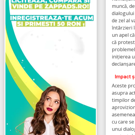
muncă, def
dialogului 
de zel al 
întârzieri
un apel că
că protest
problemelo
inițierea 
declanșar
Impact ș
Aceste pro
asupra acti
timpilor d
aprovizion
asemenea, 
cu care se
unui dialo