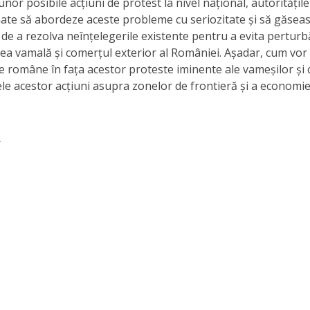
unor posibile acțiuni de protest la nivel național, autorități
ate să abordeze aceste probleme cu seriozitate și să găsea
 de a rezolva neînțelegerile existente pentru a evita pertur
atea vamală și comerțul exterior al României. Așadar, cum vor
le române în fața acestor proteste iminente ale vameșilor și c
le acestor acțiuni asupra zonelor de frontieră și a economie
?