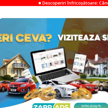
escoperiri înfricoșătoare: Când un Airbnb devine un 