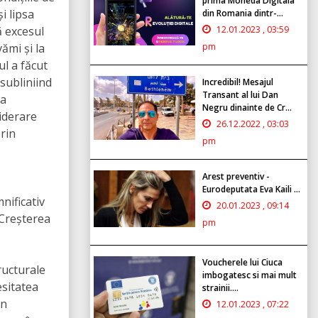
prima Moneda Digitala
i lipsa
din Romania dintr-...
că excesul
12.01.2023 , 03:59
ămi și la
pm
ul a făcut
 subliniind
Incredibil! Mesajul
Transant al lui Dan
ra
Negru dinainte de Cr...
iderare
26.12.2022 , 03:03
prin
pm
Arest preventiv -
Eurodeputata Eva Kaili ...
nificativ
20.01.2023 , 09:14
. Creșterea
pm
Voucherele lui Ciuca
ructurale
imbogatesc si mai mult
esitatea
strainii....
În
12.01.2023 , 07:22