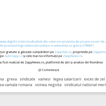
www.digi24.ro/stiri/sindicalistii-din-vami-vor-protesta-de-joi-prin-exces-de-
de-proiectul-legii-salarizarii-unitare-si-ameninta-cu-greva-3788951
țuri gratuite și găsește cumpărători pe
ZappAds.ro
, proprietăți pe
Zappimo
 pe
AutoZapp.ro
și cele mai noi informații pe
ZappNews.ro
.
 a fost realizat de ZappNews.ro, platformă de știri și analize din România
Comentează
a greva sindicate vamesi legea salarizarii exces de zel
ea vamala romana voinea negoita sindicatul national meri