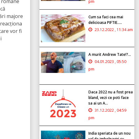
le române
pm
scă
bări majore
Cum sa faci cea mai
delicioasa PIFTIE.....
 reacționa
23.12.2022 , 11:34 am
are vor fi
i
A murit Andrew Tate!?...
04.01.2023 , 05:50
pm
Daca 2022 nu a fost prea
bland, vezi ce poti face
sa ai un A...
31.12.2022 , 04:59
pm
India speriata de un nou
val de imbolnaviri cu