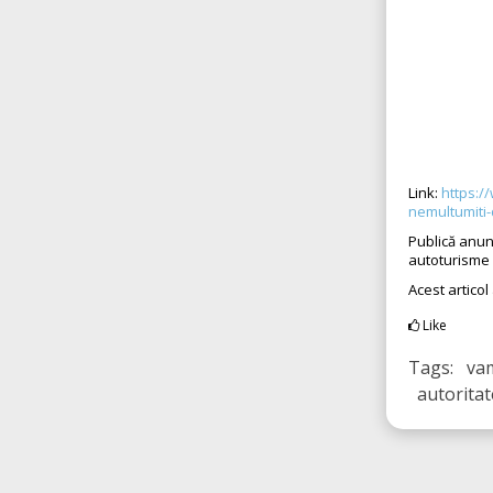
Link:
https://
nemultumiti-
Publică anun
autoturisme
Acest articol
Like
Tags: vam
autoritat