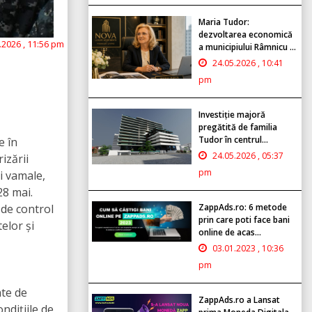
Maria Tudor:
dezvoltarea economică
.2026 , 11:56 pm
a municipiului Râmnicu ...
24.05.2026 , 10:41
pm
Investiție majoră
pregătită de familia
Tudor în centrul...
e în
24.05.2026 , 05:37
izării
pm
ei vamale,
28 mai.
 de control
ZappAds.ro: 6 metode
prin care poti face bani
elor și
online de acas...
03.01.2023 , 10:36
pm
ate de
ZappAds.ro a Lansat
ndițiile de