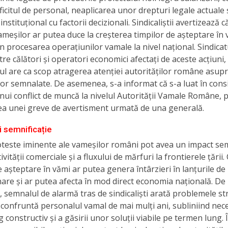
icitul de personal, neaplicarea unor drepturi legale actuale ș
instituțional cu factorii decizionali. Sindicaliștii avertizează 
vameșilor ar putea duce la creșterea timpilor de așteptare în v
 în procesarea operațiunilor vamale la nivel național. Sindicat
tre călători și operatori economici afectați de aceste acțiuni,
ul are ca scop atragerea atenției autorităților române asup
r semnalate. De asemenea, s-a informat că s-a luat în cons
unui conflict de muncă la nivelul Autorității Vamale Române, 
ea unei greve de avertisment urmată de una generală.
i semnificație
teste iminente ale vameșilor români pot avea un impact sem
vității comerciale și a fluxului de mărfuri la frontierele țării
e așteptare în vămi ar putea genera întârzieri în lanțurile de
are și ar putea afecta în mod direct economia națională. De
semnalul de alarmă tras de sindicaliști arată problemele st
 confruntă personalul vamal de mai mulți ani, subliniind nec
g constructiv și a găsirii unor soluții viabile pe termen lung. 