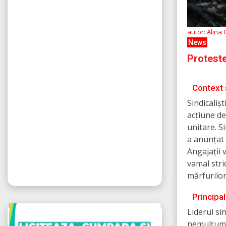
autor: Alina
News
Proteste
Context 
Sindicaliș
acțiune de
unitare. S
a anunțat 
Angajații 
vamal stri
mărfurilor 
Principal
Liderul si
nemulțumiri