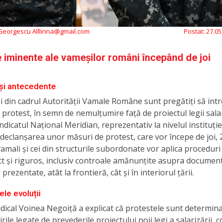
 Georgescu Alllinna@gmail.com
Postat:
27.05
 iminente ale vameșilor români începând de joi
și antecedente
tii din cadrul Autorității Vamale Române sunt pregătiți să intr
 protest, în semn de nemulțumire față de proiectul legii salar
indicatul Național Meridian, reprezentativ la nivelul instituți
declanșarea unor măsuri de protest, care vor începe de joi, 
vamali și cei din structurile subordonate vor aplica proceduri
ct și riguros, inclusiv controale amănunțite asupra document
prezentate, atât la frontieră, cât și în interiorul țării.
ele evoluții
ndical Voinea Negoiță a explicat că protestele sunt determin
le legate de prevederile proiectului noii legi a salarizării, co