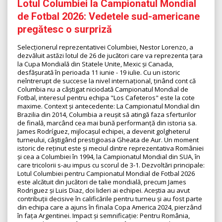
Lotul Columbiei la Campionatul Mondial
de Fotbal 2026: Vedetele sud-americane
pregătesc o surpriză
Selecționerul reprezentativei Columbiei, Nestor Lorenzo, a
dezvăluit astăzi lotul de 26 de jucători care va reprezenta țara
la Cupa Mondială din Statele Unite, Mexic și Canada,
desfășurată în perioada 11 iunie - 19 iulie. Cu un istoric
neîntrerupt de succese la nivel internațional, ținând cont că
Columbia nu a câștigat niciodată Campionatul Mondial de
Fotbal, interesul pentru echipa "Los Cafeteros" este la cote
maxime. Context și antecedente: La Campionatul Mondial din
Brazilia din 2014, Columbia a reușit să atingă faza sferturilor
de finală, marcând cea mai bună performanță din istoria sa.
James Rodríguez, mijlocașul echipei, a devenit golgheterul
turneului, câștigând prestigioasa Gheata de Aur. Un moment
istoric de reținut este și meciul dintre reprezentativa României
și cea a Columbiei în 1994, la Campionatul Mondial din SUA, în
care tricolorii s-au impus cu scorul de 3-1. Dezvoltări principale:
Lotul Columbiei pentru Campionatul Mondial de Fotbal 2026
este alcătuit din jucători de talie mondială, precum James
Rodriguez și Luis Diaz, doi lideri ai echipei. Aceștia au avut
contribuții decisive în calificările pentru turneu și au fost parte
din echipa care a ajuns în finala Copa America 2024, pierzând
în fața Argentinei. Impact și semnificație: Pentru România,