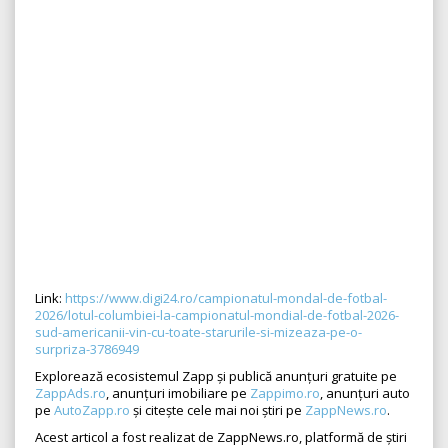
Link:
https://www.digi24.ro/campionatul-mondal-de-fotbal-
2026/lotul-columbiei-la-campionatul-mondial-de-fotbal-2026-
sud-americanii-vin-cu-toate-starurile-si-mizeaza-pe-o-
surpriza-3786949
Explorează ecosistemul Zapp și publică anunțuri gratuite pe
ZappAds.ro
, anunțuri imobiliare pe
Zappimo.ro
, anunțuri auto
pe
AutoZapp.ro
și citește cele mai noi știri pe
ZappNews.ro
.
Acest articol a fost realizat de ZappNews.ro, platformă de știri