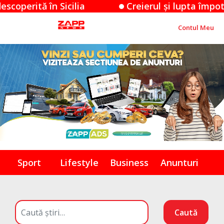
ă în Sicilia
Creierul și lupta împotriva gre
Contul Meu
Sport
Lifestyle
Business
Anunturi
Caută