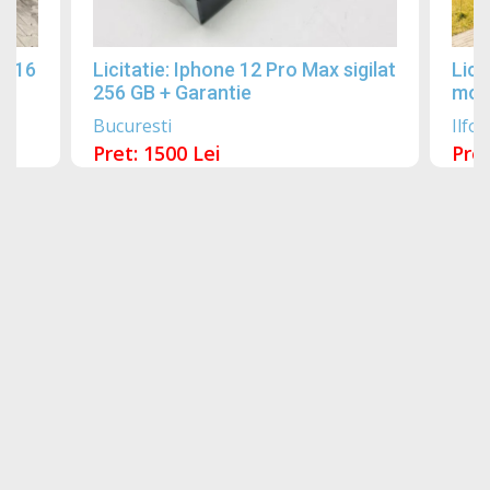
2016
Licitatie: Iphone 12 Pro Max sigilat
Lici
256 GB + Garantie
mobi
Bucuresti
Ilfov
Pret: 1500 Lei
Pret