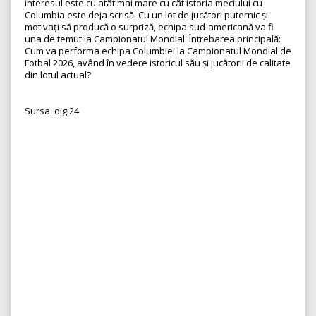
interesul este cu atât mai mare cu cât istoria meciului cu
Columbia este deja scrisă. Cu un lot de jucători puternic și
motivați să producă o surpriză, echipa sud-americană va fi
una de temut la Campionatul Mondial. Întrebarea principală:
Cum va performa echipa Columbiei la Campionatul Mondial de
Fotbal 2026, având în vedere istoricul său și jucătorii de calitate
din lotul actual?
Sursa: digi24