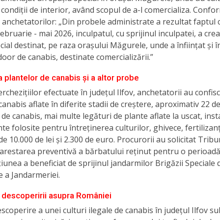
 condiții de interior, având scopul de a-l comercializa. Confo
i anchetatorilor: „Din probele administrate a rezultat faptul c
ebruarie - mai 2026, inculpatul, cu sprijinul inculpatei, a cre
cial destinat, pe raza orașului Măgurele, unde a înființat și în
-door de canabis, destinate comercializării.”
a plantelor de canabis și a altor probe
rchezițiilor efectuate în județul Ilfov, anchetatorii au confis
canabis aflate în diferite stadii de creștere, aproximativ 22 d
de canabis, mai multe legături de plante aflate la uscat, instal
e folosite pentru întreținerea culturilor, ghivece, fertilizan
de 10.000 de lei și 2.300 de euro. Procurorii au solicitat Tribu
arestarea preventivă a bărbatului reținut pentru o perioadă
cțiunea a beneficiat de sprijinul jandarmilor Brigăzii Speciale 
e a Jandarmeriei.
 descoperirii asupra României
scoperire a unei culturi ilegale de canabis în județul Ilfov su