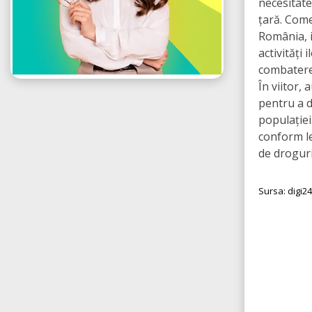
necesitate
țară. Come
România, i
activități
combaterea
În viitor,
pentru a d
populației
conform le
de droguri
Sursa: digi24