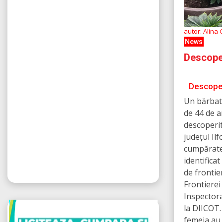
autor: Alina
News
Descoper
Descoper
Un bărbat 
de 44 de a
descoperit
județul Il
cumpărate 
identificat
de frontie
Frontierei
Inspectora
la DIICOT.
femeia au 