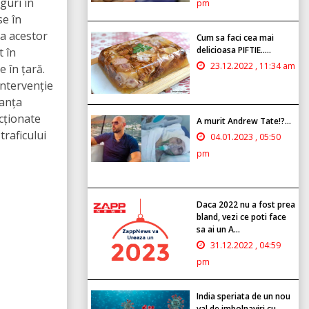
guri în
pm
se în
ea acestor
Cum sa faci cea mai
delicioasa PIFTIE.....
t în
23.12.2022 , 11:34 am
 în țară.
intervenție
ranța
ncționate
A murit Andrew Tate!?...
traficului
04.01.2023 , 05:50
pm
Daca 2022 nu a fost prea
bland, vezi ce poti face
sa ai un A...
31.12.2022 , 04:59
pm
India speriata de un nou
val de imbolnaviri cu