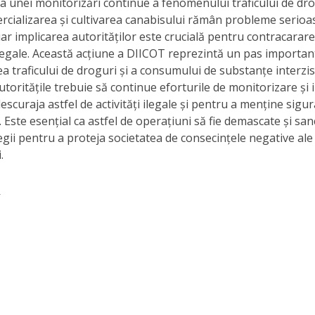
a unei monitorizări continue a fenomenului traficului de dro
rcializarea și cultivarea canabisului rămân probleme serioa
ar implicarea autorităților este crucială pentru contracarar
 ilegale. Această acțiune a DIICOT reprezintă un pas importan
 traficului de droguri și a consumului de substanțe interzise
 autoritățile trebuie să continue eforturile de monitorizare și 
escuraja astfel de activități ilegale și pentru a menține sigu
. Este esențial ca astfel de operațiuni să fie demascate și sa
gii pentru a proteja societatea de consecințele negative ale 
.