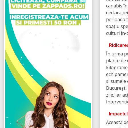
canabis în
declarație
perioada f
spațiu spe
culturi in
Ridicare
În urma pe
plante de 
kilograme 
echipament
și sumele 
București 
zile, iar a
Intervenți
Impactul
Această de