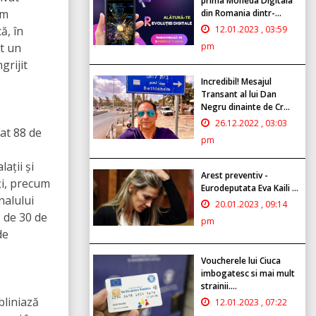
prima Moneda Digitala
rm
din Romania dintr-...
ă, în
12.01.2023 , 03:59
at un
pm
grijit
Incredibil! Mesajul
Transant al lui Dan
Negru dinainte de Cr...
26.12.2022 , 03:03
cat 88 de
pm
e
ații și
Arest preventiv -
ți, precum
Eurodeputata Eva Kaili ...
nalului
20.01.2023 , 09:14
 de 30 de
pm
de
Voucherele lui Ciuca
imbogatesc si mai mult
strainii....
bliniază
12.01.2023 , 07:22