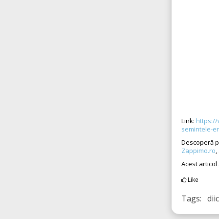
Link:
https:/
semintele-e
Descoperă pl
Zappimo.ro
,
Acest articol
Like
Tags: dii