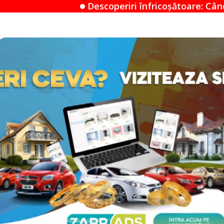
Descoperiri înfricoșătoare: Când un Airbnb devine un