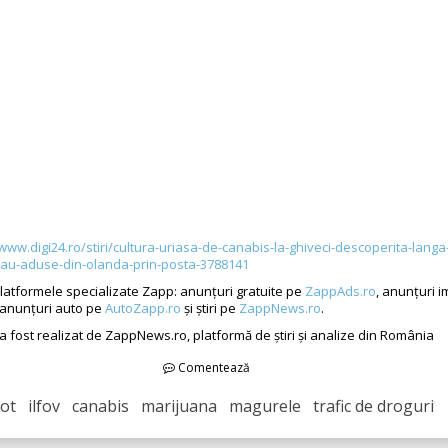
/www.digi24.ro/stiri/cultura-uriasa-de-canabis-la-ghiveci-descoperita-langa
rau-aduse-din-olanda-prin-posta-3788141
atformele specializate Zapp: anunțuri gratuite pe
ZappAds.ro
, anunțuri i
 anunțuri auto pe
AutoZapp.ro
și știri pe
ZappNews.ro
.
 a fost realizat de ZappNews.ro, platformă de știri și analize din România
Comentează
cot ilfov canabis marijuana magurele trafic de droguri