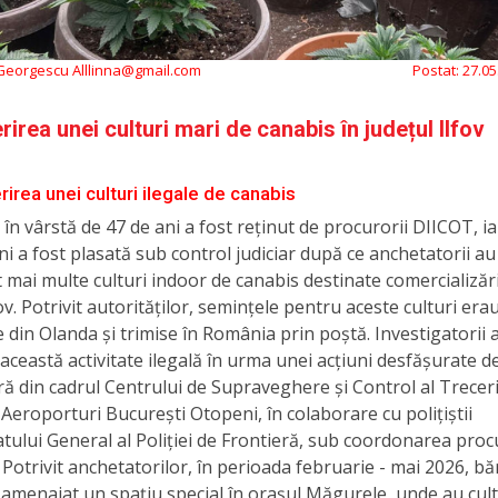
 Georgescu Alllinna@gmail.com
Postat:
27.05
irea unei culturi mari de canabis în județul Ilfov
irea unei culturi ilegale de canabis
în vârstă de 47 de ani a fost reținut de procurorii DIICOT, i
ni a fost plasată sub control judiciar după ce anchetatorii au
 mai multe culturi indoor de canabis destinate comercializări
fov. Potrivit autorităților, semințele pentru aceste culturi era
din Olanda și trimise în România prin poștă. Investigatorii 
 această activitate ilegală în urma unei acțiuni desfășurate de 
ră din cadrul Centrului de Supraveghere și Control al Treceri
 Aeroporturi București Otopeni, în colaborare cu polițiștii
tului General al Poliției de Frontieră, sub coordonarea proc
 Potrivit anchetatorilor, în perioada februarie - mai 2026, bă
amenajat un spațiu special în orașul Măgurele, unde au cult