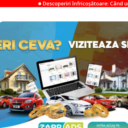
eriri înfricoșătoare: Când un Airbnb devine un miste