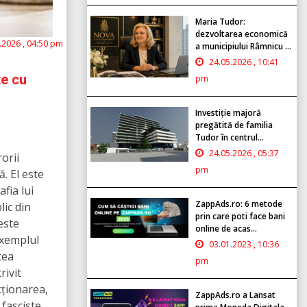
Maria Tudor:
dezvoltarea economică
.2026 , 04:50 pm
a municipiului Râmnicu ...
24.05.2026 , 10:41
te cu
pm
Investiție majoră
pregătită de familia
Tudor în centrul...
24.05.2026 , 05:37
orii
pm
. El este
fia lui
ZappAds.ro: 6 metode
lic din
prin care poti face bani
este
online de acas...
exemplul
03.01.2023 , 10:36
cea
pm
rivit
cționarea,
ZappAds.ro a Lansat
fasciste,