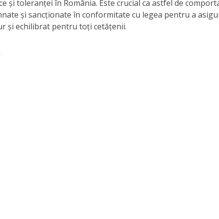
e și toleranței în România. Este crucial ca astfel de compor
nate și sancționate în conformitate cu legea pentru a asigu
 și echilibrat pentru toți cetățenii.