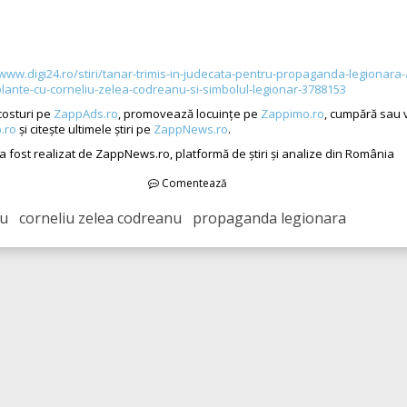
/www.digi24.ro/stiri/tanar-trimis-in-judecata-pentru-propaganda-legionara-a
olante-cu-corneliu-zelea-codreanu-si-simbolul-legionar-3788153
costuri pe
ZappAds.ro
, promovează locuințe pe
Zappimo.ro
, cumpără sau 
.ro
și citește ultimele știri pe
ZappNews.ro
.
 a fost realizat de ZappNews.ro, platformă de știri și analize din România
Comentează
u corneliu zelea codreanu propaganda legionara