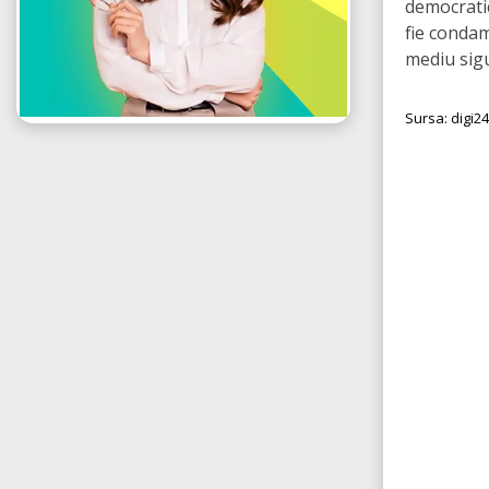
democratic
fie condam
mediu sigur
Sursa: digi24