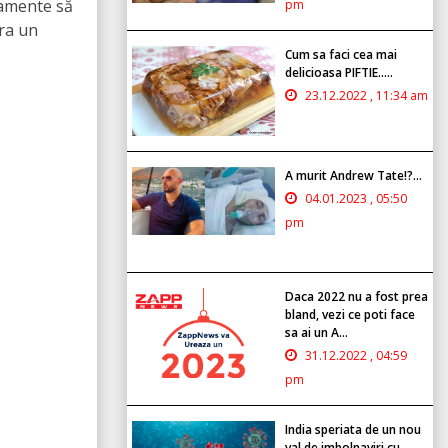
tamente să
pm
ra un
Cum sa faci cea mai
delicioasa PIFTIE.....
23.12.2022 , 11:34 am
A murit Andrew Tate!?...
04.01.2023 , 05:50
pm
Daca 2022 nu a fost prea
bland, vezi ce poti face
sa ai un A...
31.12.2022 , 04:59
pm
India speriata de un nou
val de imbolnaviri cu