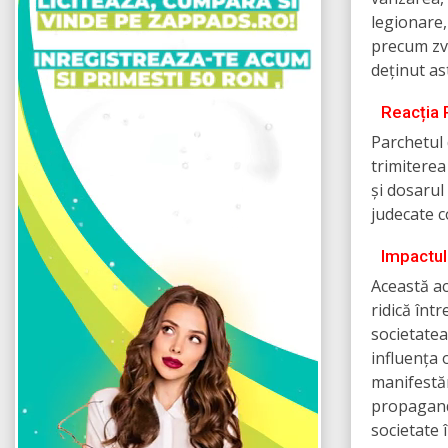
legionare,
precum zva
deținut as
Reacția 
Parchetul 
trimiterea
și dosarul
judecate c
Impactul
Această a
ridică înt
societatea
influența 
manifestăr
propagandă
societate 