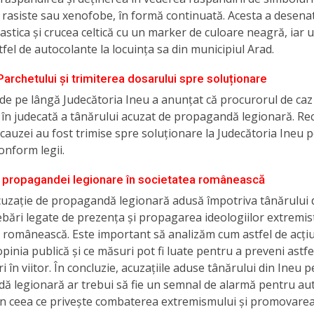
 rasiste sau xenofobe, în formă continuată. Acesta a desena
stica și crucea celtică cu un marker de culoare neagră, iar u
tfel de autocolante la locuința sa din municipiul Arad.
Parchetului și trimiterea dosarului spre soluționare
de pe lângă Judecătoria Ineu a anunțat că procurorul de caz
 în judecată a tânărului acuzat de propagandă legionară. Rec
 cauzei au fost trimise spre soluționare la Judecătoria Ineu p
onform legii.
 propagandei legionare în societatea românească
cuzație de propagandă legionară adusă împotriva tânărului 
rebări legate de prezența și propagarea ideologiilor extremis
 românească. Este important să analizăm cum astfel de acți
opinia publică și ce măsuri pot fi luate pentru a preveni astfe
i în viitor. În concluzie, acuzațiile aduse tânărului din Ineu 
 legionară ar trebui să fie un semnal de alarmă pentru auto
în ceea ce privește combaterea extremismului și promovarea