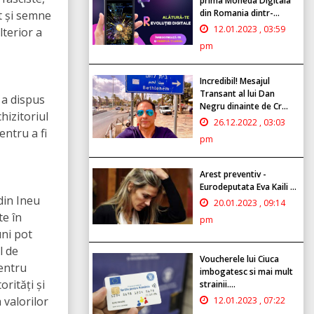
prima Moneda Digitala
din Romania dintr-...
t și semne
12.01.2023 , 03:59
lterior a
pm
Incredibil! Mesajul
Transant al lui Dan
 a dispus
Negru dinainte de Cr...
hizitoriul
26.12.2022 , 03:03
entru a fi
pm
Arest preventiv -
Eurodeputata Eva Kaili ...
din Ineu
20.01.2023 , 09:14
te în
pm
uni pot
l de
Voucherele lui Ciuca
pentru
imbogatesc si mai mult
rități și
strainii....
 valorilor
12.01.2023 , 07:22