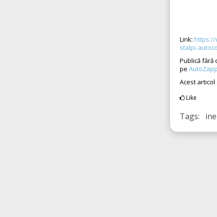
Link:
https:/
stalpi-autoc
Publică fără 
pe
AutoZapp
Acest articol
Like
Tags: ine