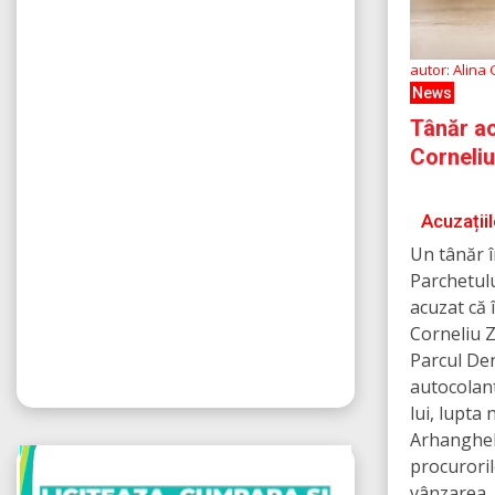
autor: Alina
News
Tânăr ac
Corneliu
Acuzațiil
Un tânăr î
Parchetulu
acuzat că 
Corneliu Z
Parcul Den
autocolan
lui, lupta
Arhanghelu
procuroril
vânzarea, 