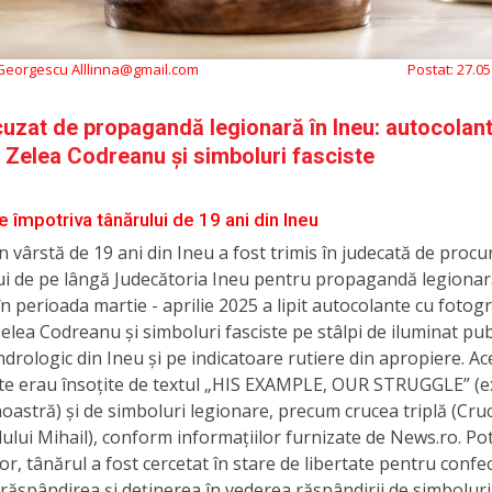
 Georgescu Alllinna@gmail.com
Postat:
27.05
uzat de propagandă legionară în Ineu: autocolan
 Zelea Codreanu și simboluri fasciste
e împotriva tânărului de 19 ani din Ineu
n vârstă de 19 ani din Ineu a fost trimis în judecată de procur
i de pe lângă Judecătoria Ineu pentru propagandă legionară
în perioada martie - aprilie 2025 a lipit autocolante cu fotogra
elea Codreanu și simboluri fasciste pe stâlpi de iluminat pub
drologic din Ineu și pe indicatoare rutiere din apropiere. Ac
te erau însoțite de textul „HIS EXAMPLE, OUR STRUGGLE” (
 noastră) și de simboluri legionare, precum crucea triplă (Cru
lui Mihail), conform informațiilor furnizate de News.ro. Pot
or, tânărul a fost cercetat în stare de libertate pentru confe
răspândirea și deținerea în vederea răspândirii de simboluri 