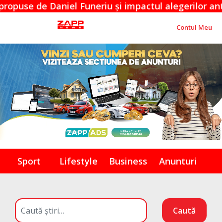
de Daniel Funeriu și impactul alegerilor anticipate
Contul Meu
Sport
Lifestyle
Business
Anunturi
Caută