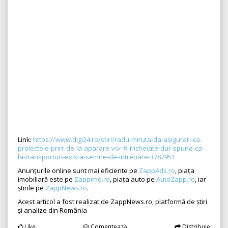
Link:
https://www.digi24.ro/stiri/radu-miruta-da-asigurari-ca-
proiectele-pnrr-de-la-aparare-vor-fi-incheiate-dar-spune-ca-
la-transporturi-exista-semne-de-intrebare-3787951
Anunțurile online sunt mai eficiente pe
ZappAds.ro
, piața
imobiliară este pe
Zappimo.ro
, piața auto pe
AutoZapp.ro
, iar
știrile pe
ZappNews.ro
.
Acest articol a fost realizat de ZappNews.ro, platformă de știri
și analize din România
Like
Comentează
Distribuie