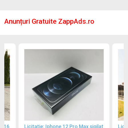
Anunțuri Gratuite ZappAds.ro
2016
Licitatie: Iphone 12 Pro Max sigilat
Lici