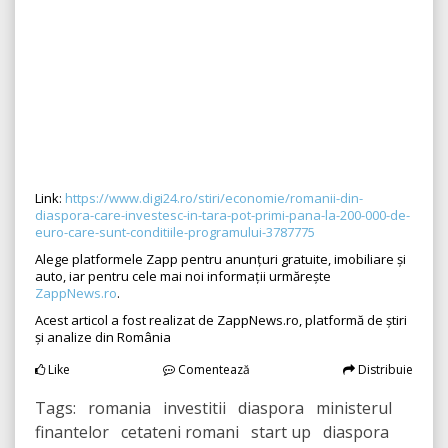
Link:
https://www.digi24.ro/stiri/economie/romanii-din-
diaspora-care-investesc-in-tara-pot-primi-pana-la-200-000-de-
euro-care-sunt-conditiile-programului-3787775
Alege platformele Zapp pentru anunțuri gratuite, imobiliare și
auto, iar pentru cele mai noi informații urmărește
ZappNews.ro
.
Acest articol a fost realizat de ZappNews.ro, platformă de știri
și analize din România
Like
Comentează
Distribuie
Tags: romania investitii diaspora ministerul
finantelor cetateni romani start up diaspora