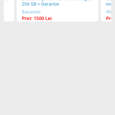
256 GB + Garantie
mobi
Bucuresti
Ilfov
Pret: 1500 Lei
Pret