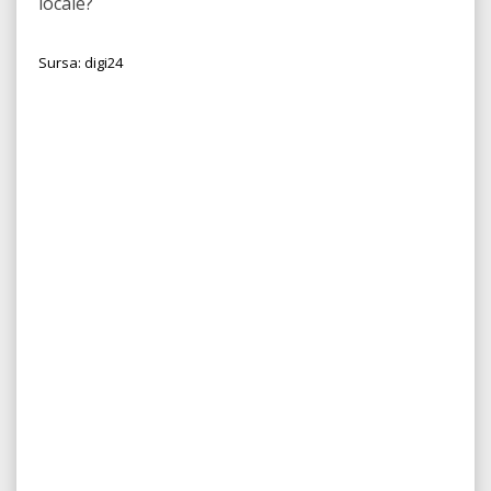
locale?
Sursa: digi24