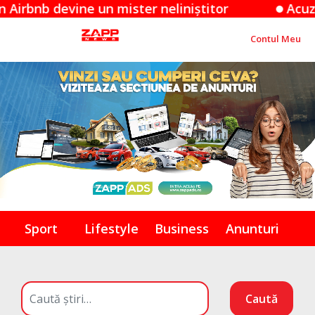
evine un mister neliniștitor
Acuzațiile App
Contul Meu
Sport
Lifestyle
Business
Anunturi
Caută