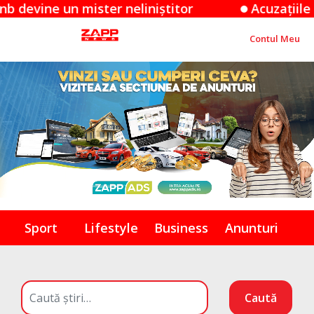
 un mister neliniștitor
Acuzațiile Apple îm
Contul Meu
Sport
Lifestyle
Business
Anunturi
Caută