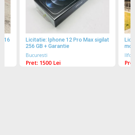
2016
Licitatie: Iphone 12 Pro Max sigilat
Lici
256 GB + Garantie
mobi
Bucuresti
Ilfov
Pret: 1500 Lei
Pret