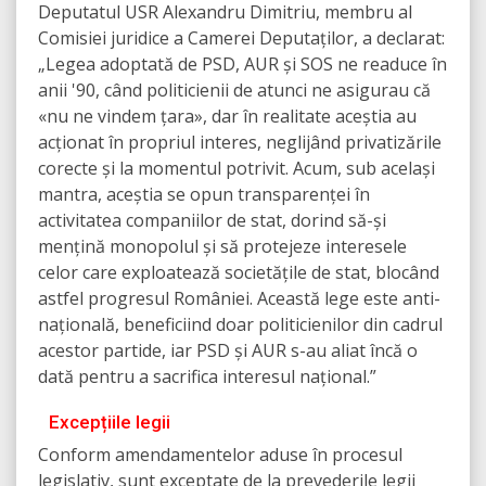
Deputatul USR Alexandru Dimitriu, membru al
Comisiei juridice a Camerei Deputaților, a declarat:
„Legea adoptată de PSD, AUR și SOS ne readuce în
anii '90, când politicienii de atunci ne asigurau că
«nu ne vindem țara», dar în realitate aceștia au
acționat în propriul interes, neglijând privatizările
corecte și la momentul potrivit. Acum, sub același
mantra, aceștia se opun transparenței în
activitatea companiilor de stat, dorind să-și
mențină monopolul și să protejeze interesele
celor care exploatează societățile de stat, blocând
astfel progresul României. Această lege este anti-
națională, beneficiind doar politicienilor din cadrul
acestor partide, iar PSD și AUR s-au aliat încă o
dată pentru a sacrifica interesul național.”
Excepțiile legii
Conform amendamentelor aduse în procesul
legislativ, sunt exceptate de la prevederile legii