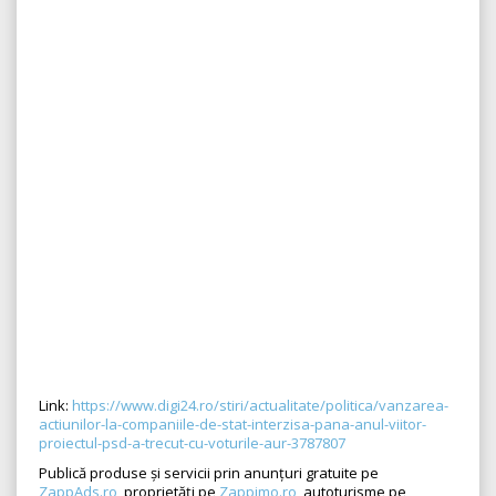
Link:
https://www.digi24.ro/stiri/actualitate/politica/vanzarea-
actiunilor-la-companiile-de-stat-interzisa-pana-anul-viitor-
proiectul-psd-a-trecut-cu-voturile-aur-3787807
Publică produse și servicii prin anunțuri gratuite pe
ZappAds.ro
, proprietăți pe
Zappimo.ro
, autoturisme pe