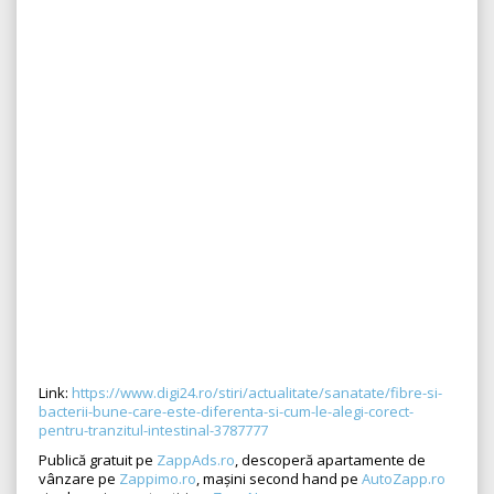
Link:
https://www.digi24.ro/stiri/actualitate/sanatate/fibre-si-
bacterii-bune-care-este-diferenta-si-cum-le-alegi-corect-
pentru-tranzitul-intestinal-3787777
Publică gratuit pe
ZappAds.ro
, descoperă apartamente de
vânzare pe
Zappimo.ro
, mașini second hand pe
AutoZapp.ro