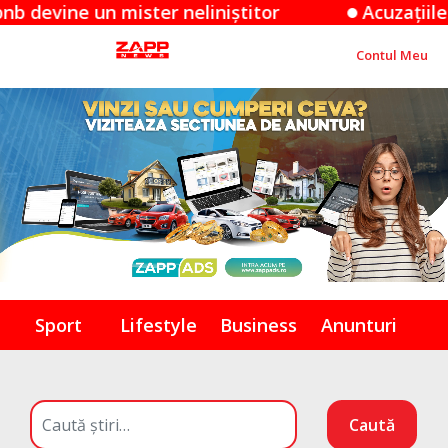
 un mister neliniștitor
Acuzațiile Apple îm
Contul Meu
Sport
Lifestyle
Business
Anunturi
Caută