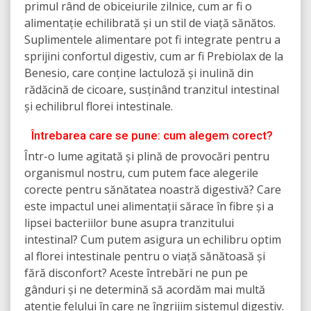
primul rând de obiceiurile zilnice, cum ar fi o
alimentație echilibrată și un stil de viață sănătos.
Suplimentele alimentare pot fi integrate pentru a
sprijini confortul digestiv, cum ar fi Prebiolax de la
Benesio, care conține lactuloză și inulină din
rădăcină de cicoare, susținând tranzitul intestinal
și echilibrul florei intestinale.
Întrebarea care se pune: cum alegem corect?
Într-o lume agitată și plină de provocări pentru
organismul nostru, cum putem face alegerile
corecte pentru sănătatea noastră digestivă? Care
este impactul unei alimentații sărace în fibre și a
lipsei bacteriilor bune asupra tranzitului
intestinal? Cum putem asigura un echilibru optim
al florei intestinale pentru o viață sănătoasă și
fără disconfort? Aceste întrebări ne pun pe
gânduri și ne determină să acordăm mai multă
atenție felului în care ne îngrijim sistemul digestiv.