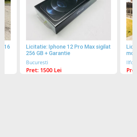
2016
Licitatie: Iphone 12 Pro Max sigilat
Lici
256 GB + Garantie
mobi
Bucuresti
Ilfov
Pret: 1500 Lei
Pret