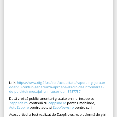
Link:
https://www.digi24.ro/stiri/actualitate/raport-ingrijorator-
doar-10-conturi-genereaza-aproape-80-din-dezinformarea-
de-pe-tiktok-mesajul-lui-nicusor-dan-3787737
Dacă vrei să publici anunțuri gratuite online, începe cu
ZappAds.ro
, continuă cu
Zappimo.ro
pentru imobiliare,
AutoZapp.ro
pentru auto și
ZappNews.ro
pentru știri.
Acest articol a fost realizat de ZappNews.ro, platformă de știri