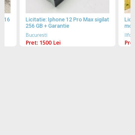
2016
Licitatie: Iphone 12 Pro Max sigilat
Lici
256 GB + Garantie
mobi
Bucuresti
Ilfov
Pret: 1500 Lei
Pret