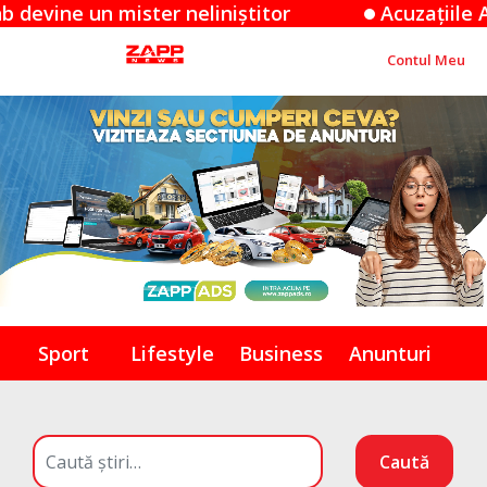
n mister neliniștitor
Acuzațiile Apple împo
Contul Meu
Sport
Lifestyle
Business
Anunturi
Caută