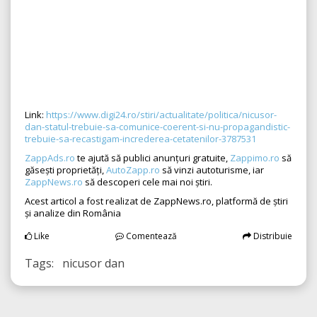
Link:
https://www.digi24.ro/stiri/actualitate/politica/nicusor-
dan-statul-trebuie-sa-comunice-coerent-si-nu-propagandistic-
trebuie-sa-recastigam-increderea-cetatenilor-3787531
ZappAds.ro
te ajută să publici anunțuri gratuite,
Zappimo.ro
să
găsești proprietăți,
AutoZapp.ro
să vinzi autoturisme, iar
ZappNews.ro
să descoperi cele mai noi știri.
Acest articol a fost realizat de ZappNews.ro, platformă de știri
și analize din România
Like
Comentează
Distribuie
Tags: nicusor dan