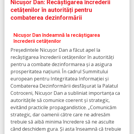
Nicușor Dan: Recâștigarea încrederii
cetățenilor în autorități pentru
combaterea dezinformării
Nicușor Dan îndeamnă la recâștigarea
încrederii cetățenilor
Președintele Nicușor Dan a făcut apel la
recâștigarea încrederii cetățenilor în autorități
pentru a combate dezinformarea și a asigura
prosperitatea națiunii. În cadrul Summitului
european pentru Integritatea Informației și
Combaterea Dezinformării desfășurat la Palatul
Cotroceni, Nicușor Dan a subliniat importanța ca
autoritățile să comunice coerent și strategic,
evitând practicile propagandistice. „Comunicăm
strategic, dar oamenii către care ne adresăm
trebuie să aibă minima încredere să ne asculte
când deschidem gura. Și asta înseamnă că trebuie