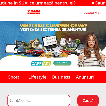
n SUA: ce urmează pentru ei?
Sauna și cani
Contul Meu
Sport
Lifestyle
Business
Anunturi
Caută