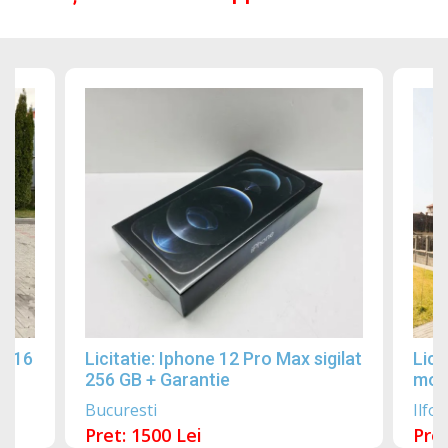
2016
Licitatie: Iphone 12 Pro Max sigilat
Lici
256 GB + Garantie
mobi
Bucuresti
Ilfov
Pret: 1500 Lei
Pret