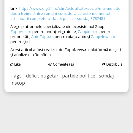
Link:
https://www.digi24.ro/stiri/actualitate/social/mai-mult-de-
doua-treimi-dintre-romani-considera-ca-este-momentul-
schimbarii-complete-a-clasei-politice-sondaj-3787481
Alege platformele specializate din ecosistemul Zapp:
ZappAds.ro
pentru anunțuri gratuite,
Zappimo.ro
pentru
proprietăți,
AutoZapp.ro
pentru piața auto și
ZappNews.ro
pentru știri.
Acest articol a fost realizat de ZappNews.ro, platformă de știri
și analize din România
Like
Comentează
Distribuie
Tags: deficit bugetar partide politice sondaj
inscop