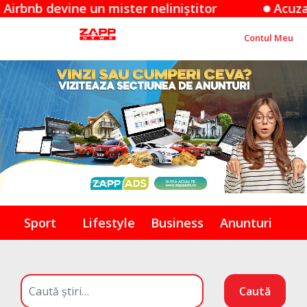
evine un mister neliniștitor
Acuzațiile App
Contul Meu
Sport
Lifestyle
Business
Anunturi
Caută