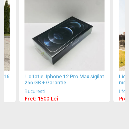
2016
Licitatie: Iphone 12 Pro Max sigilat
Lici
256 GB + Garantie
mobi
Bucuresti
Ilfov
Pret: 1500 Lei
Pret