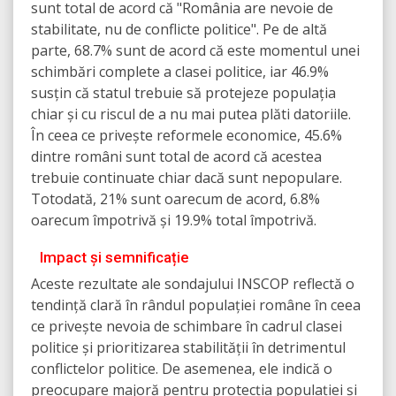
sunt total de acord că "România are nevoie de
stabilitate, nu de conflicte politice". Pe de altă
parte, 68.7% sunt de acord că este momentul unei
schimbări complete a clasei politice, iar 46.9%
susțin că statul trebuie să protejeze populația
chiar și cu riscul de a nu mai putea plăti datoriile.
În ceea ce privește reformele economice, 45.6%
dintre români sunt total de acord că acestea
trebuie continuate chiar dacă sunt nepopulare.
Totodată, 21% sunt oarecum de acord, 6.8%
oarecum împotrivă și 19.9% total împotrivă.
Impact și semnificație
Aceste rezultate ale sondajului INSCOP reflectă o
tendință clară în rândul populației române în ceea
ce privește nevoia de schimbare în cadrul clasei
politice și prioritizarea stabilității în detrimentul
conflictelor politice. De asemenea, ele indică o
preocupare majoră pentru protecția populației și