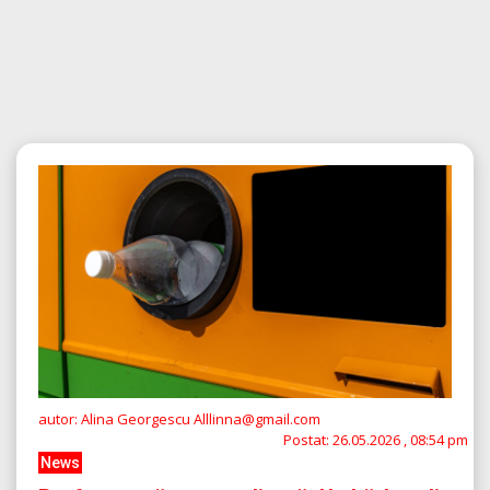
autor: Alina Georgescu Alllinna@gmail.com
Postat:
26.05.2026 , 08:54 pm
News