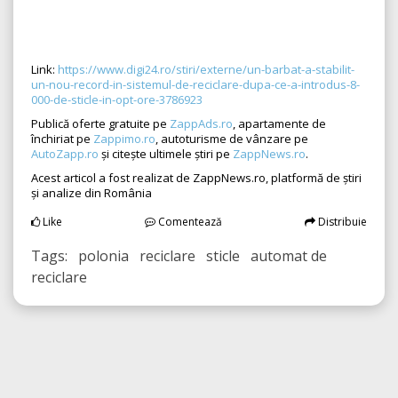
Link:
https://www.digi24.ro/stiri/externe/un-barbat-a-stabilit-
un-nou-record-in-sistemul-de-reciclare-dupa-ce-a-introdus-8-
000-de-sticle-in-opt-ore-3786923
Publică oferte gratuite pe
ZappAds.ro
, apartamente de
închiriat pe
Zappimo.ro
, autoturisme de vânzare pe
AutoZapp.ro
și citește ultimele știri pe
ZappNews.ro
.
Acest articol a fost realizat de ZappNews.ro, platformă de știri
și analize din România
Like
Comentează
Distribuie
Tags: polonia reciclare sticle automat de
reciclare