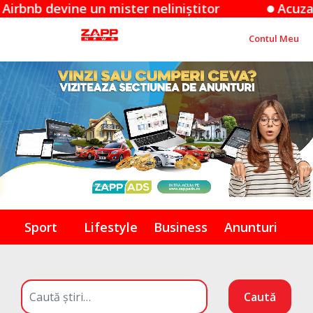
vine un mister neliniștitor
Acuzațiile Appl
Contul Meu
Sport
Lifestyle
Business
Anunturi
Caută