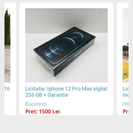
2016
Licitatie: Iphone 12 Pro Max sigilat
Lici
256 GB + Garantie
mobi
Bucuresti
Ilfov
Pret: 1500 Lei
Pret