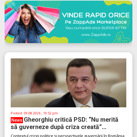
Posted:
09.08.2026 , 10:52 pm
Gheorghiu critică PSD: “Nu merită
News
să guverneze după criza creată”...
Contextul crizei politice și perspectivele guvernării în România