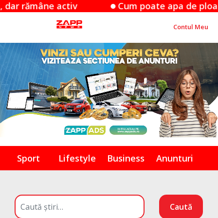
Cum poate apa de ploaie să combată căldura
Contul Meu
Sport
Lifestyle
Business
Anunturi
Caută