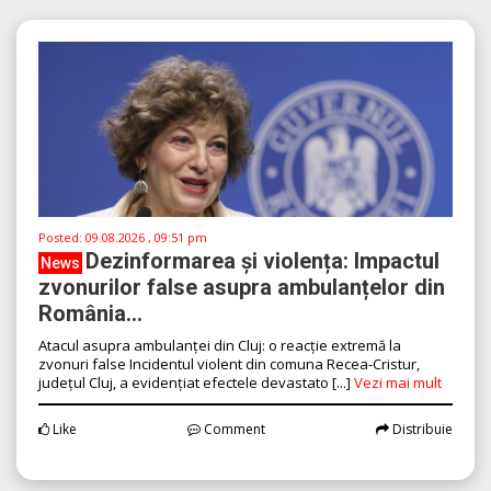
Posted:
09.08.2026 , 09:51 pm
Dezinformarea și violența: Impactul
News
zvonurilor false asupra ambulanțelor din
România...
Atacul asupra ambulanței din Cluj: o reacție extremă la
zvonuri false Incidentul violent din comuna Recea-Cristur,
județul Cluj, a evidențiat efectele devastato [...]
Vezi mai mult
Like
Comment
Distribuie