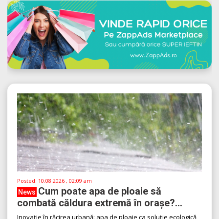
Posted:
10.08.2026 , 02:09 am
Cum poate apa de ploaie să
News
combată căldura extremă în orașe?...
Inovație în răcirea urbană: apa de ploaie ca soluție ecologică