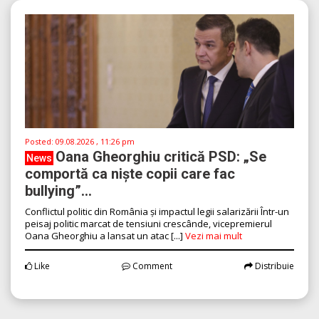
Posted:
09.08.2026 , 11:26 pm
Oana Gheorghiu critică PSD: „Se
News
comportă ca niște copii care fac
bullying”...
Conflictul politic din România și impactul legii salarizării Într-un
peisaj politic marcat de tensiuni crescânde, vicepremierul
Oana Gheorghiu a lansat un atac [...]
Vezi mai mult
Like
Comment
Distribuie