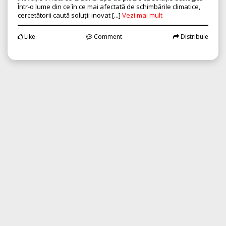
Într-o lume din ce în ce mai afectată de schimbările climatice,
cercetătorii caută soluții inovat [...]
Vezi mai mult
Like
Comment
Distribuie