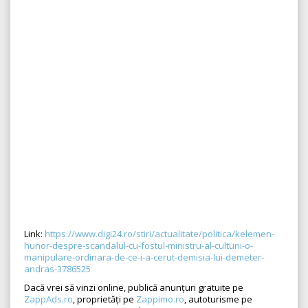
Link:
https://www.digi24.ro/stiri/actualitate/politica/kelemen-
hunor-despre-scandalul-cu-fostul-ministru-al-culturii-o-
manipulare-ordinara-de-ce-i-a-cerut-demisia-lui-demeter-
andras-3786525
Dacă vrei să vinzi online, publică anunțuri gratuite pe
ZappAds.ro
, proprietăți pe
Zappimo.ro
, autoturisme pe