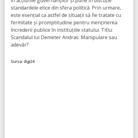
în acțiunile guvernanților și pune în discuție
standardele etice din sfera politică. Prin urmare,
este esențial ca astfel de situații să fie tratate cu
fermitate și promptitudine pentru menținerea
încrederii publice în instituțiile statului. Titlu:
Scandalul lui Demeter Andras: Manipulare sau
adevăr?
Sursa: digi24