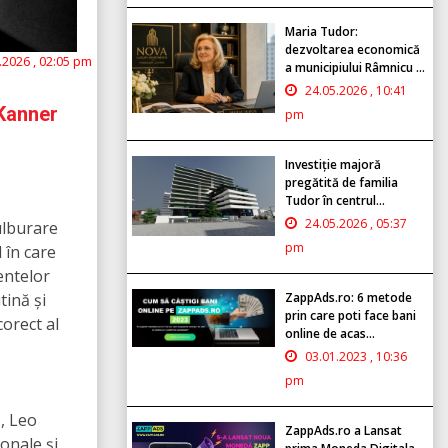
Maria Tudor:
dezvoltarea economică
.2026 , 02:05 pm
a municipiului Râmnicu ...
24.05.2026 , 10:41
 Kanner
pm
Investiție majoră
pregătită de familia
Tudor în centrul...
24.05.2026 , 05:37
ulburare
pm
 în care
entelor
ZappAds.ro: 6 metode
tină și
prin care poti face bani
corect al
online de acas...
03.01.2023 , 10:36
pm
ă, Leo
ZappAds.ro a Lansat
onale și