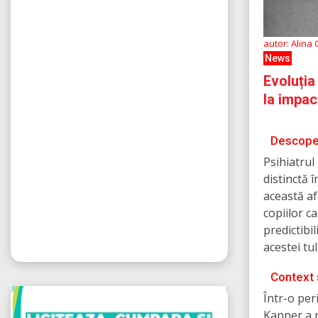
autor: Alina
News
Evoluția
la impac
Descoper
Psihiatrul
distinctă 
această a
copiilor c
predictibi
acestei tul
Context ș
Într-o per
Kanner a r