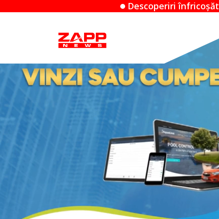
Descoperiri înfricoșătoare: Când un Airbnb de