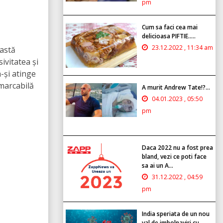
pm
Cum sa faci cea mai
delicioasa PIFTIE.....
23.12.2022 , 11:34 am
eastă
ivitatea și
a-și atinge
emarcabilă
A murit Andrew Tate!?...
04.01.2023 , 05:50
pm
Daca 2022 nu a fost prea
bland, vezi ce poti face
sa ai un A...
31.12.2022 , 04:59
pm
India speriata de un nou
val de imbolnaviri cu