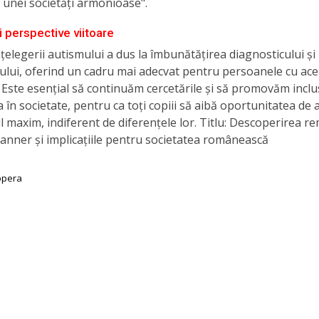
 unei societăți armonioase".
i perspective viitoare
nțelegerii autismului a dus la îmbunătățirea diagnosticului și
ului, oferind un cadru mai adecvat pentru persoanele cu ac
 Este esențial să continuăm cercetările și să promovăm inclus
 în societate, pentru ca toți copiii să aibă oportunitatea de 
l maxim, indiferent de diferențele lor. Titlu: Descoperirea r
Kanner și implicațiile pentru societatea românească
opera