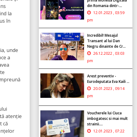
prima Moneda Digitala
ans
din Romania dintr-...
12.01.2023 , 03:59
ind la
pm
us în
Incredibil! Mesajul
Transant al lui Dan
Negru dinainte de Cr...
ia, unde
26.12.2022 , 03:03
oce a
pm
avea
ste
Arest preventiv -
e împreună
Eurodeputata Eva Kaili ...
20.01.2023 , 09:14
pm
lui
Voucherele lui Ciuca
tă atenție
imbogatesc si mai mult
t că
strainii....
ențelor
12.01.2023 , 07:22