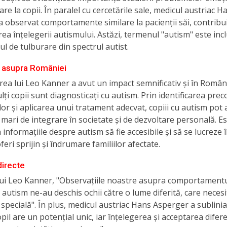
are la copii. În paralel cu cercetările sale, medicul austriac H
 observat comportamente similare la pacienții săi, contribu
area înțelegerii autismului. Astăzi, termenul "autism" este incl
ul de tulburare din spectrul autist.
 asupra României
ea lui Leo Kanner a avut un impact semnificativ și în Român
lți copii sunt diagnosticați cu autism. Prin identificarea prec
r și aplicarea unui tratament adecvat, copiii cu autism pot 
mari de integrare în societate și de dezvoltare personală. E
a informațiile despre autism să fie accesibile și să se lucrez
feri sprijin și îndrumare familiilor afectate.
directe
ui Leo Kanner, "Observațiile noastre asupra comportamentu
u autism ne-au deschis ochii către o lume diferită, care necesi
re specială". În plus, medicul austriac Hans Asperger a sublinia
opil are un potențial unic, iar înțelegerea și acceptarea difer