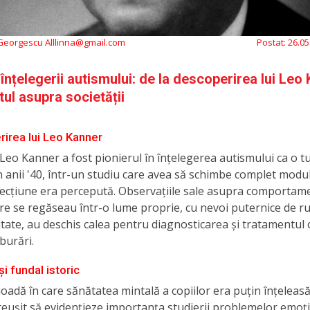
 Georgescu Alllinna@gmail.com
Postat:
26.05
 înțelegerii autismului: de la descoperirea lui Leo
tul asupra societății
irea lui Leo Kanner
 Leo Kanner a fost pionierul în înțelegerea autismului ca o t
în anii '40, într-un studiu care avea să schimbe complet modul
fecțiune era percepută. Observațiile sale asupra comportam
are se regăseau într-o lume proprie, cu nevoi puternice de ru
litate, au deschis calea pentru diagnosticarea și tratamentul 
burări.
i fundal istoric
ioadă în care sănătatea mintală a copiilor era puțin înțeleas
eușit să evidențieze importanța studierii problemelor emoți