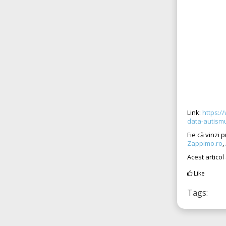
Link:
https:/
data-autismu
Fie că vinzi 
Zappimo.ro
,
Acest articol
Like
Tags: