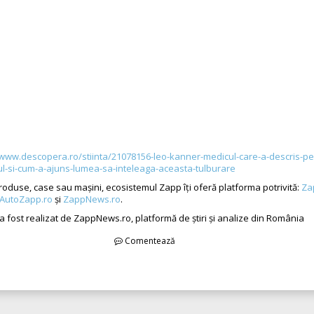
/www.descopera.ro/stiinta/21078156-leo-kanner-medicul-care-a-descris-pe
l-si-cum-a-ajuns-lumea-sa-inteleaga-aceasta-tulburare
produse, case sau mașini, ecosistemul Zapp îți oferă platforma potrivită:
Za
AutoZapp.ro
și
ZappNews.ro
.
 a fost realizat de ZappNews.ro, platformă de știri și analize din România
Comentează