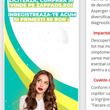
de dezvolt
Asperger a
diversific
diagnostic
Impactul
Descoperir
tot mai mu
simptomelo
șanse mai 
esențial c
pentru a o
Cuvinte 
Conform l
copiilor c
și îngriji
"Fiecare c