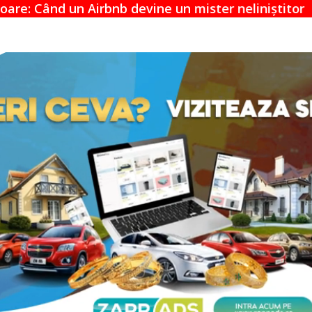
vine un mister neliniștitor
Acuzațiile App