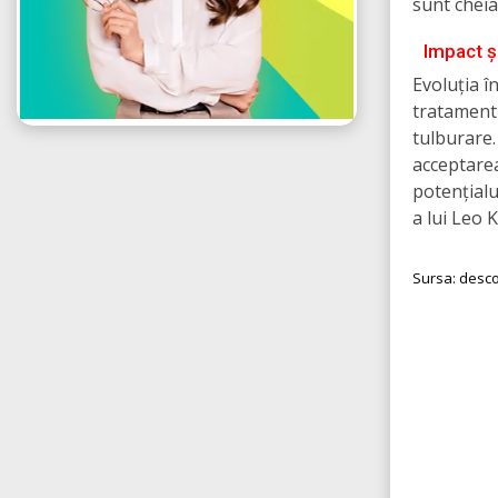
sunt cheia
Impact ș
Evoluția î
tratament
tulburare.
acceptarea
potențialu
a lui Leo 
Sursa: desc