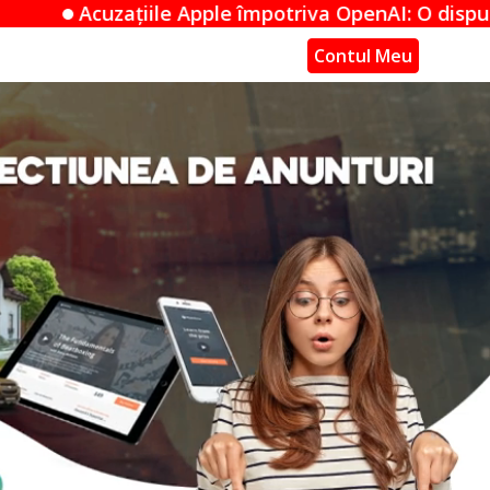
le împotriva OpenAI: O dispută de secrete comercial
Contul Meu