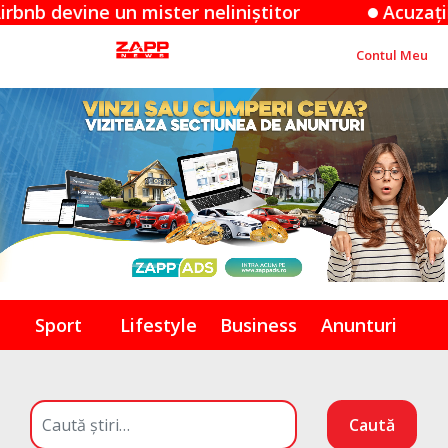
ine un mister neliniștitor
Acuzațiile Apple
Contul Meu
Sport
Lifestyle
Business
Anunturi
Caută