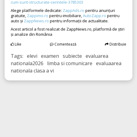
cum-sunt-structurate-cerintele-3785303
Alege platformele dedicate:
ZappAds.ro
pentru anunțuri
gratuite,
Zappimo.ro
pentru imobiliare,
AutoZapp.ro
pentru
auto și
ZappNews.ro
pentru informații de actualitate.
Acest articol a fost realizat de ZappNews.ro, platformă de știri
și analize din România
Like
Comentează
Distribuie
Tags: elevi examen subiecte evaluarea
nationala2026 limba si comunicare evaluaarea
nationala clasa a vi