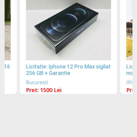
2016
Licitatie: Iphone 12 Pro Max sigilat
Lici
256 GB + Garantie
mobi
Bucuresti
Ilfov
Pret: 1500 Lei
Pret