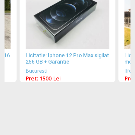
2016
Licitatie: Iphone 12 Pro Max sigilat
Lici
256 GB + Garantie
mobi
Bucuresti
Ilfov
Pret: 1500 Lei
Pret