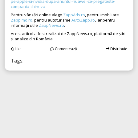
pe-apple-si-nvidia-dupa-anuntul-huawei-ce-pregateste-
compania-chineza
Pentru vânzări online alege
ZappAds.ro
, pentru imobiliare
Zappimo.ro
, pentru autoturisme
AutoZapp.ro
, iar pentru
informații utile
ZappNews.ro
.
Acest articol a fost realizat de ZappNews.ro, platformă de știri
și analize din România
Like
Comentează
Distribuie
Tags: