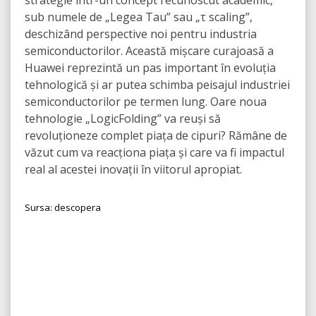
strategie într-un concept recunoscut academic,
sub numele de „Legea Tau” sau „τ scaling”,
deschizând perspective noi pentru industria
semiconductorilor. Această mișcare curajoasă a
Huawei reprezintă un pas important în evoluția
tehnologică și ar putea schimba peisajul industriei
semiconductorilor pe termen lung. Oare noua
tehnologie „LogicFolding” va reuși să
revoluționeze complet piața de cipuri? Rămâne de
văzut cum va reacționa piața și care va fi impactul
real al acestei inovații în viitorul apropiat.
Sursa: descopera