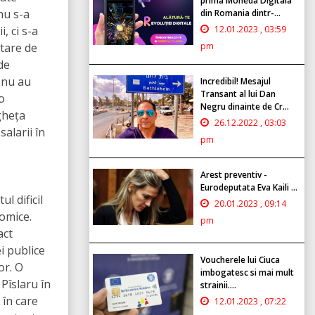
prima Moneda Digitala
nu s-a
din Romania dintr-...
, ci s-a
12.01.2023 , 03:59
rtare de
pm
de
 nu au
Incredibil! Mesajul
Transant al lui Dan
o
Negru dinainte de Cr...
gheța
26.12.2022 , 03:03
salarii în
pm
Arest preventiv -
Eurodeputata Eva Kaili ...
l dificil
20.01.2023 , 09:14
nomice.
pm
act
ei publice
Voucherele lui Ciuca
or. O
imbogatesc si mai mult
Pîslaru în
strainii....
 în care
12.01.2023 , 07:22