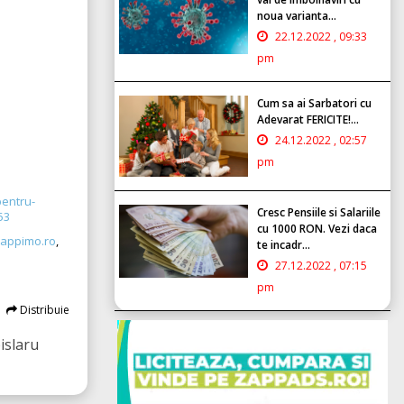
noua varianta...
22.12.2022 , 09:33
pm
Cum sa ai Sarbatori cu
Adevarat FERICITE!...
24.12.2022 , 02:57
pm
pentru-
Cresc Pensiile si Salariile
53
cu 1000 RON. Vezi daca
appimo.ro
,
te incadr...
27.12.2022 , 07:15
pm
Distribuie
islaru