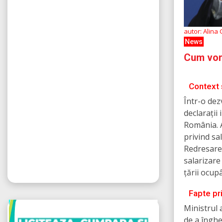
autor: Alina
News
Cum vor 
Context 
Într-o dez
declarații
România. A
privind sa
Redresare ș
salarizare 
țării ocup
Fapte pr
Ministrul 
de a înghe