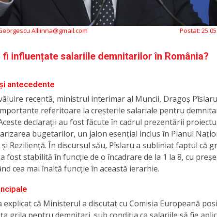
 Georgescu Alllinna@gmail.com
Postat:
25.05
fi influențate salariile demnitarilor în România?
și antecedente
văluire recentă, ministrul interimar al Muncii, Dragoș Pîslaru
 importante referitoare la creșterile salariale pentru demnitar
ceste declarații au fost făcute în cadrul prezentării proiectu
larizarea bugetarilor, un jalon esențial inclus în Planul Națio
i Reziliență. În discursul său, Pîslaru a subliniat faptul că gr
a fost stabilită în funcție de o încadrare de la 1 la 8, cu preș
ând cea mai înaltă funcție în această ierarhie.
incipale
a explicat că Ministerul a discutat cu Comisia Europeană posi
ța grila pentru demnitari, sub condiția ca salariile să fie apli