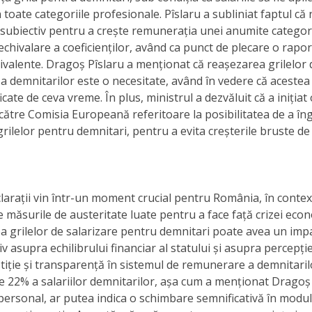
 toate categoriile profesionale. Pîslaru a subliniat faptul că 
 subiectiv pentru a crește remunerația unei anumite categorii
 echivalare a coeficienților, având ca punct de plecare o rapo
hivalente. Dragoș Pîslaru a menționat că reașezarea grilelor 
 a demnitarilor este o necesitate, având în vedere că acestea
cate de ceva vreme. În plus, ministrul a dezvăluit că a inițiat 
către Comisia Europeană referitoare la posibilitatea de a în
grilelor pentru demnitari, pentru a evita creșterile bruste de 
larații vin într-un moment crucial pentru România, în contextu
 măsurile de austeritate luate pentru a face față crizei eco
 grilelor de salarizare pentru demnitari poate avea un imp
iv asupra echilibrului financiar al statului și asupra percepți
tiție și transparență în sistemul de remunerare a demnitaril
e 22% a salariilor demnitarilor, așa cum a menționat Dragoș 
personal, ar putea indica o schimbare semnificativă în modul