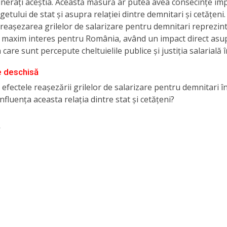
nerați aceștia. Această măsură ar putea avea consecințe im
etului de stat și asupra relației dintre demnitari și cetățeni.
 reașezarea grilelor de salarizare pentru demnitari reprezin
e maxim interes pentru România, având un impact direct asu
care sunt percepute cheltuielile publice și justiția salarială î
e deschisă
i efectele reașezării grilelor de salarizare pentru demnitari 
influența aceasta relația dintre stat și cetățeni?