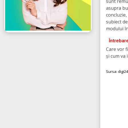
sunt remu
asupra bug
concluzie,
subiect d
modului în 
Întrebar
Care vor f
și cum va 
Sursa: digi24