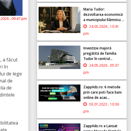
Maria Tudor:
dezvoltarea economică
.2026 , 09:47 pm
a municipiului Râmnicu ...
24.05.2026 , 10:41
pm
Investiție majoră
pregătită de familia
Tudor în centrul...
, a făcut
24.05.2026 , 05:37
i în
pm
lui de lege
nal de
ila de
ZappAds.ro: 6 metode
prin care poti face bani
edintele
online de acas...
03.01.2023 , 10:36
pm
bilitatea
ZappAds.ro a Lansat
cate