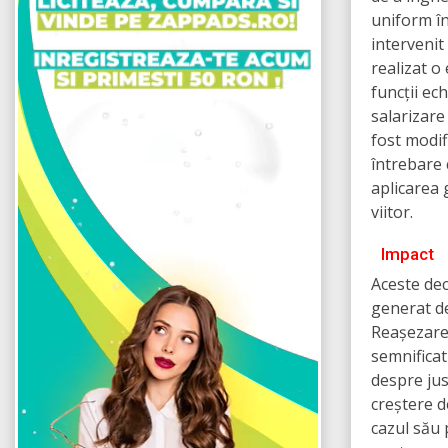
uniform în
intervenit
realizat o
funcții ec
salarizare
fost modifi
întrebare 
aplicarea 
viitor.
Impact
Aceste dec
generat de
Reașezarea
semnificat
despre jus
creștere d
cazul său 