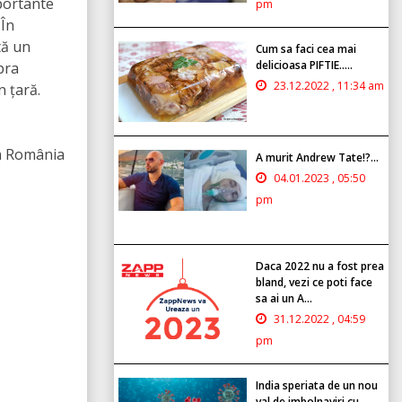
portante
pm
 În
tă un
Cum sa faci cea mai
delicioasa PIFTIE.....
pra
23.12.2022 , 11:34 am
n țară.
în România
A murit Andrew Tate!?...
04.01.2023 , 05:50
pm
Daca 2022 nu a fost prea
bland, vezi ce poti face
sa ai un A...
31.12.2022 , 04:59
pm
India speriata de un nou
val de imbolnaviri cu