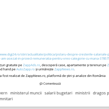
www.digi24.ro/stiri/actualitate/politica/pislaru-despre-cresterile-salariale-
u-am-asezat-in-proiect-remuneratia-pentru-vreo-categorie-cu-mana-37857
țuri gratuite pe
ZappAds.ro
, descoperă case, apartamente și terenuri pe
Z
nd hand pe
AutoZapp.ro
și urmărește
ZappNews.ro
.
 a fost realizat de ZappNews.ro, platformă de știri și analize din România
Comentează
ern ministerul muncii salarii bugetari ministrii dragos p
mnitari