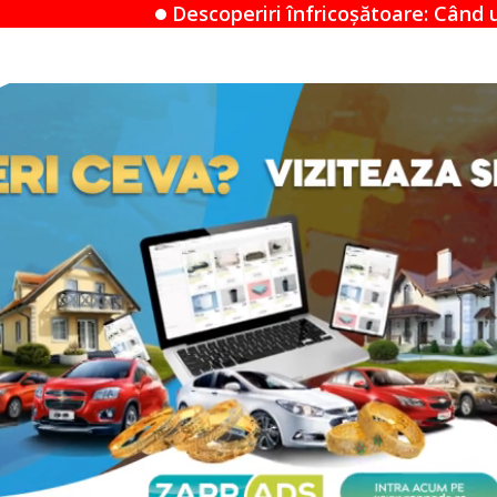
periri înfricoșătoare: Când un Airbnb devine un mist