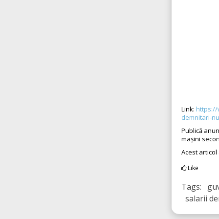
Link:
https://
demnitari-n
Publică anun
mașini seco
Acest articol
Like
Tags: guv
salarii de