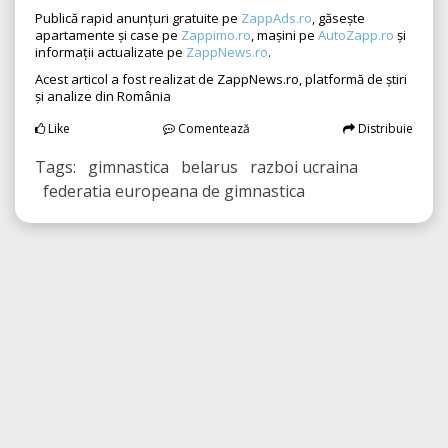
Publică rapid anunțuri gratuite pe
ZappAds.ro
, găsește
apartamente și case pe
Zappimo.ro
, mașini pe
AutoZapp.ro
și
informații actualizate pe
ZappNews.ro
.
Acest articol a fost realizat de ZappNews.ro, platformă de știri
și analize din România
Like
Comentează
Distribuie
Tags: gimnastica belarus razboi ucraina
federatia europeana de gimnastica