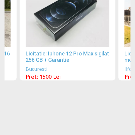
2016
Licitatie: Iphone 12 Pro Max sigilat
Lici
256 GB + Garantie
mobi
Bucuresti
Ilfov
Pret: 1500 Lei
Pret