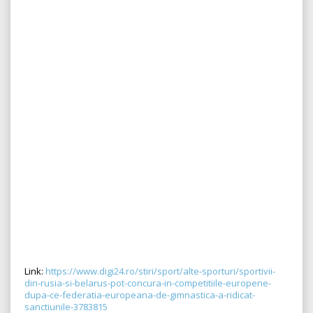
Link:
https://www.digi24.ro/stiri/sport/alte-sporturi/sportivii-
din-rusia-si-belarus-pot-concura-in-competitiile-europene-
dupa-ce-federatia-europeana-de-gimnastica-a-ridicat-
sanctiunile-3783815