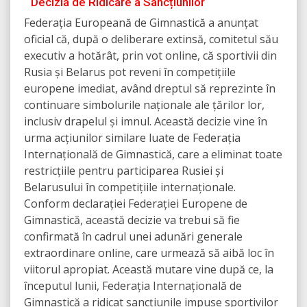
Decizia de Ridicare a Sancțiunilor
Federația Europeană de Gimnastică a anunțat
oficial că, după o deliberare extinsă, comitetul său
executiv a hotărât, prin vot online, că sportivii din
Rusia și Belarus pot reveni în competițiile
europene imediat, având dreptul să reprezinte în
continuare simbolurile naționale ale țărilor lor,
inclusiv drapelul și imnul. Această decizie vine în
urma acțiunilor similare luate de Federația
Internațională de Gimnastică, care a eliminat toate
restricțiile pentru participarea Rusiei și
Belarusului în competițiile internaționale.
Conform declarației Federației Europene de
Gimnastică, această decizie va trebui să fie
confirmată în cadrul unei adunări generale
extraordinare online, care urmează să aibă loc în
viitorul apropiat. Această mutare vine după ce, la
începutul lunii, Federația Internațională de
Gimnastică a ridicat sancțiunile impuse sportivilor