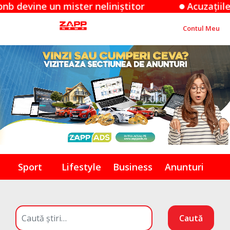
 un mister neliniștitor
Acuzațiile Apple î
Contul Meu
Sport
Lifestyle
Business
Anunturi
Caută