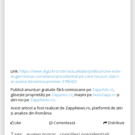
Link:
https://www.digi24.ro/stiri/actualitate/politica/cine-este-
eugen-tomac-consilierul-prezidential-pe-care-nicusor-dan-l-
ar-putea-desemna-premier-3785423
Publică anunțuri gratuite fără comisioane pe
ZappAds.ro
,
găsește proprietăți pe
Zappimo.ro
, mașini pe
AutoZapp.ro
și
știri noi pe
ZappNews.ro
.
Acest articol a fost realizat de ZappNews.ro, platformă de știri
și analize din România
Like
Comentează
Distribuie
Tags: eugen tomac consilieri prezidentiali