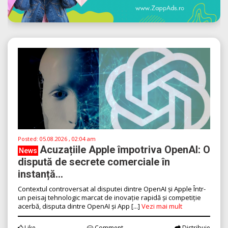
Posted:
05.08.2026 , 02:04 am
Acuzațiile Apple împotriva OpenAI: O
News
dispută de secrete comerciale în
instanță...
Contextul controversat al disputei dintre OpenAI și Apple Într-
un peisaj tehnologic marcat de inovație rapidă și competiție
acerbă, disputa dintre OpenAI și App [...]
Vezi mai mult
Like
Comment
Distribuie