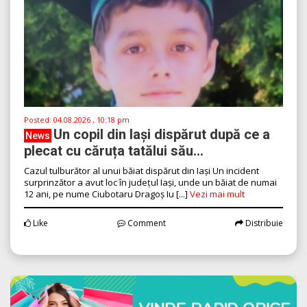
Posted:
04.08.2026 , 10:18 pm
Un copil din Iași dispărut după ce a
News
plecat cu căruța tatălui său...
Cazul tulburător al unui băiat dispărut din Iași Un incident
surprinzător a avut loc în județul Iași, unde un băiat de numai
12 ani, pe nume Ciubotaru Dragoș Iu [...]
Vezi mai mult
Like
Comment
Distribuie