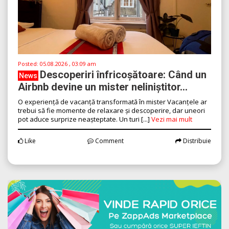
Posted:
05.08.2026 , 03:09 am
Descoperiri înfricoșătoare: Când un
News
Airbnb devine un mister neliniștitor...
O experiență de vacanță transformată în mister Vacanțele ar
trebui să fie momente de relaxare și descoperire, dar uneori
pot aduce surprize neașteptate. Un turi [...]
Vezi mai mult
Like
Comment
Distribuie