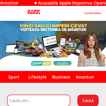
țiile Apple împotriva OpenAI: O dispută de secrete
Contul Meu
Sport
Lifestyle
Business
Anunturi
Caută