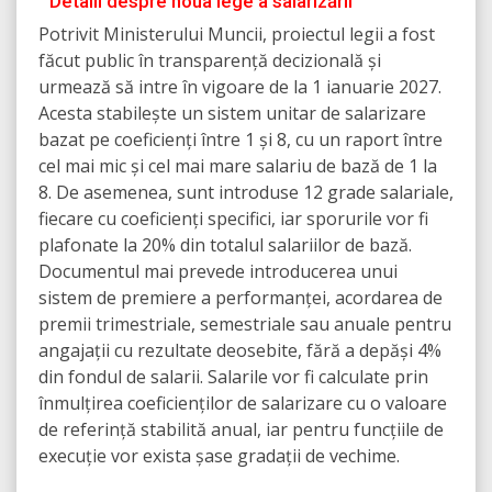
Detalii despre noua lege a salarizării
Potrivit Ministerului Muncii, proiectul legii a fost
făcut public în transparență decizională și
urmează să intre în vigoare de la 1 ianuarie 2027.
Acesta stabilește un sistem unitar de salarizare
bazat pe coeficienți între 1 și 8, cu un raport între
cel mai mic și cel mai mare salariu de bază de 1 la
8. De asemenea, sunt introduse 12 grade salariale,
fiecare cu coeficienți specifici, iar sporurile vor fi
plafonate la 20% din totalul salariilor de bază.
Documentul mai prevede introducerea unui
sistem de premiere a performanței, acordarea de
premii trimestriale, semestriale sau anuale pentru
angajații cu rezultate deosebite, fără a depăși 4%
din fondul de salarii. Salarile vor fi calculate prin
înmulțirea coeficienților de salarizare cu o valoare
de referință stabilită anual, iar pentru funcțiile de
execuție vor exista șase gradații de vechime.