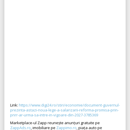
Link:
https://www.digi24.ro/stiri/economie/document-guvernul-
prezinta-astazi-noua-lege-a-salarizarii-reforma-promisa-prin-
pnrr-ar-urma-sa-intre-in-vigoare-din-2027-3785369
Marketplace-ul Zapp reunește anunțuri gratuite pe
ZappAds.ro
, imobiliare pe
Zappimo.ro
, piața auto pe