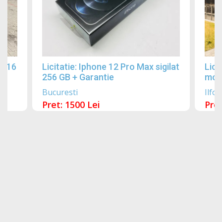
2016
Licitatie: Iphone 12 Pro Max sigilat
Lici
256 GB + Garantie
mobi
Bucuresti
Ilfov
Pret: 1500 Lei
Pret