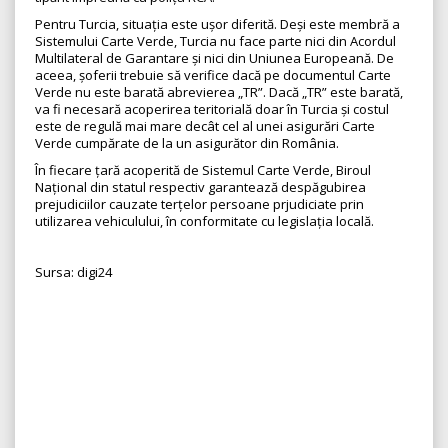
Pentru Turcia, situația este ușor diferită. Deși este membră a
Sistemului Carte Verde, Turcia nu face parte nici din Acordul
Multilateral de Garantare și nici din Uniunea Europeană. De
aceea, șoferii trebuie să verifice dacă pe documentul Carte
Verde nu este barată abrevierea „TR”. Dacă „TR” este barată,
va fi necesară acoperirea teritorială doar în Turcia și costul
este de regulă mai mare decât cel al unei asigurări Carte
Verde cumpărate de la un asigurător din România.
În fiecare țară acoperită de Sistemul Carte Verde, Biroul
Național din statul respectiv garantează despăgubirea
prejudiciilor cauzate terțelor persoane prjudiciate prin
utilizarea vehiculului, în conformitate cu legislația locală.
Sursa: digi24