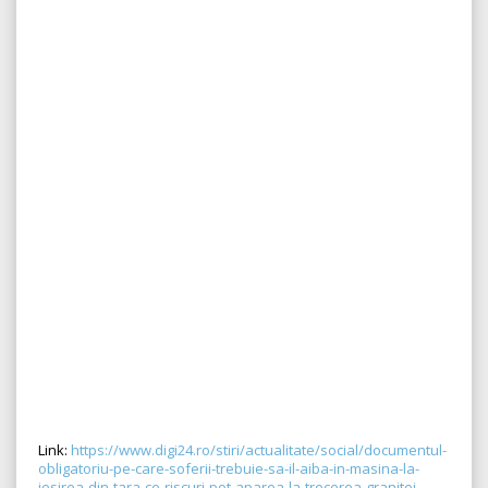
Link:
https://www.digi24.ro/stiri/actualitate/social/documentul-
obligatoriu-pe-care-soferii-trebuie-sa-il-aiba-in-masina-la-
iesirea-din-tara-ce-riscuri-pot-aparea-la-trecerea-granitei-