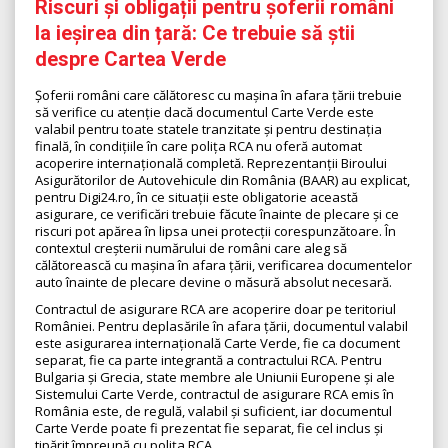
Riscuri și obligații pentru șoferii români
la ieșirea din țară: Ce trebuie să știi
despre Cartea Verde
Șoferii români care călătoresc cu mașina în afara țării trebuie
să verifice cu atenție dacă documentul Carte Verde este
valabil pentru toate statele tranzitate și pentru destinația
finală, în condițiile în care polița RCA nu oferă automat
acoperire internațională completă. Reprezentanții Biroului
Asigurătorilor de Autovehicule din România (BAAR) au explicat,
pentru Digi24.ro, în ce situații este obligatorie această
asigurare, ce verificări trebuie făcute înainte de plecare și ce
riscuri pot apărea în lipsa unei protecții corespunzătoare. În
contextul creșterii numărului de români care aleg să
călătorească cu mașina în afara țării, verificarea documentelor
auto înainte de plecare devine o măsură absolut necesară.
Contractul de asigurare RCA are acoperire doar pe teritoriul
României. Pentru deplasările în afara țării, documentul valabil
este asigurarea internațională Carte Verde, fie ca document
separat, fie ca parte integrantă a contractului RCA. Pentru
Bulgaria și Grecia, state membre ale Uniunii Europene și ale
Sistemului Carte Verde, contractul de asigurare RCA emis în
România este, de regulă, valabil și suficient, iar documentul
Carte Verde poate fi prezentat fie separat, fie cel inclus și
tipărit împreună cu polița RCA.