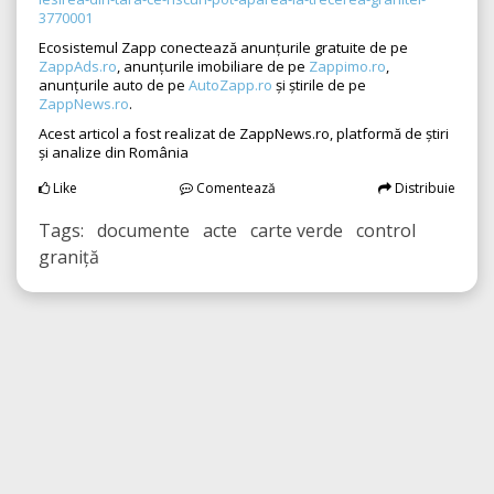
3770001
Ecosistemul Zapp conectează anunțurile gratuite de pe
ZappAds.ro
, anunțurile imobiliare de pe
Zappimo.ro
,
anunțurile auto de pe
AutoZapp.ro
și știrile de pe
ZappNews.ro
.
Acest articol a fost realizat de ZappNews.ro, platformă de știri
și analize din România
Like
Comentează
Distribuie
Tags: documente acte carte verde control
graniță