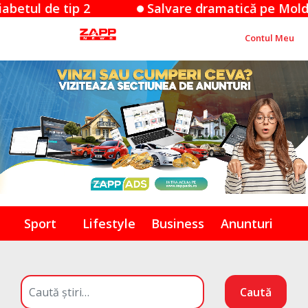
Salvare dramatică pe Moldoveanu: un bărbat de 8
Contul Meu
Sport
Lifestyle
Business
Anunturi
Caută