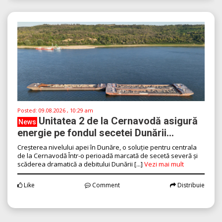
Posted:
09.08.2026 , 10:29 am
Unitatea 2 de la Cernavodă asigură
News
energie pe fondul secetei Dunării...
Creșterea nivelului apei în Dunăre, o soluție pentru centrala
de la Cernavodă Într-o perioadă marcată de secetă severă și
scăderea dramatică a debitului Dunării [...]
Vezi mai mult
Like
Comment
Distribuie