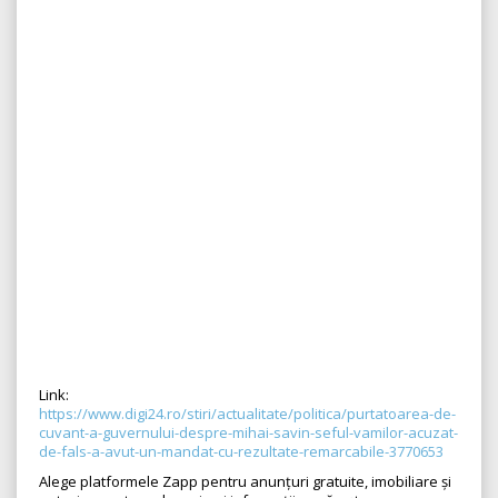
Link:
https://www.digi24.ro/stiri/actualitate/politica/purtatoarea-de-
cuvant-a-guvernului-despre-mihai-savin-seful-vamilor-acuzat-
de-fals-a-avut-un-mandat-cu-rezultate-remarcabile-3770653
Alege platformele Zapp pentru anunțuri gratuite, imobiliare și