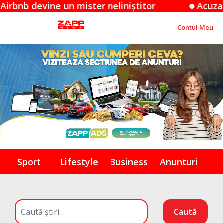
ster neliniștitor
Acuzațiile Apple împotriv
Contul Meu
Sport
Lifestyle
Business
Anunturi
Caută