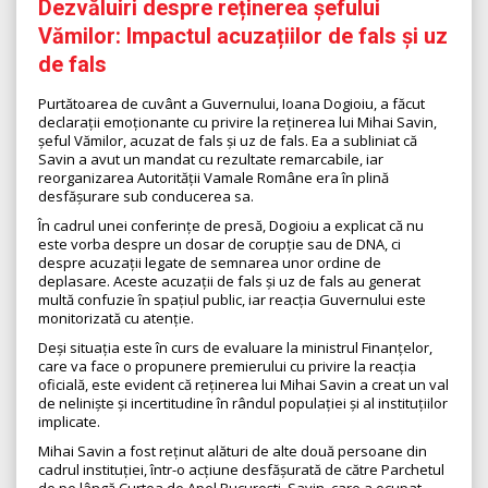
Dezvăluiri despre reținerea șefului
Vămilor: Impactul acuzațiilor de fals și uz
de fals
Purtătoarea de cuvânt a Guvernului, Ioana Dogioiu, a făcut
declarații emoționante cu privire la reținerea lui Mihai Savin,
șeful Vămilor, acuzat de fals și uz de fals. Ea a subliniat că
Savin a avut un mandat cu rezultate remarcabile, iar
reorganizarea Autorității Vamale Române era în plină
desfășurare sub conducerea sa.
În cadrul unei conferințe de presă, Dogioiu a explicat că nu
este vorba despre un dosar de corupție sau de DNA, ci
despre acuzații legate de semnarea unor ordine de
deplasare. Aceste acuzații de fals și uz de fals au generat
multă confuzie în spațiul public, iar reacția Guvernului este
monitorizată cu atenție.
Deși situația este în curs de evaluare la ministrul Finanțelor,
care va face o propunere premierului cu privire la reacția
oficială, este evident că reținerea lui Mihai Savin a creat un val
de neliniște și incertitudine în rândul populației și al instituțiilor
implicate.
Mihai Savin a fost reținut alături de alte două persoane din
cadrul instituției, într-o acțiune desfășurată de către Parchetul