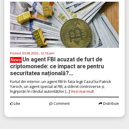
Posted:
05.08.2026 , 12:16 am
Un agent FBI acuzat de furt de
News
criptomonede: ce impact are pentru
securitatea națională?...
Furtul din interior: un agent FBI în fața legii Cazul lui Patrick
Yaroch, un agent special al FBI, a stârnit controverse și
îngrijorări în rândul autorităților [...]
Vezi mai mult
Like
Comment
Distribuie