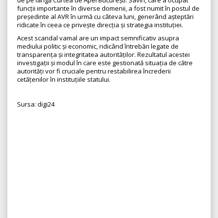
de pe lângă Curtea de Apel București. Savin, care a ocupat
funcții importante în diverse domenii, a fost numit în postul de
președinte al AVR în urmă cu câteva luni, generând așteptări
ridicate în ceea ce privește direcția și strategia instituției.
Acest scandal vamal are un impact semnificativ asupra
mediului politic și economic, ridicând întrebări legate de
transparența și integritatea autorităților. Rezultatul acestei
investigații și modul în care este gestionată situația de către
autorități vor fi cruciale pentru restabilirea încrederii
cetățenilor în instituțiile statului.
Sursa: digi24