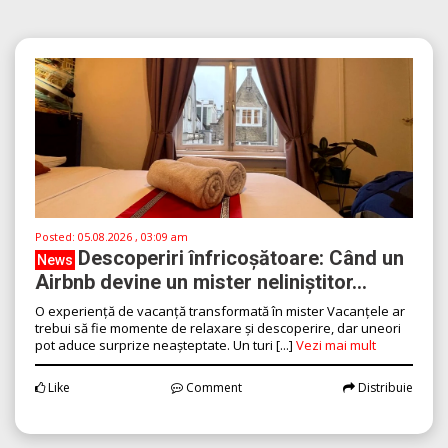
Posted:
05.08.2026 , 03:09 am
Descoperiri înfricoșătoare: Când un
News
Airbnb devine un mister neliniștitor...
O experiență de vacanță transformată în mister Vacanțele ar
trebui să fie momente de relaxare și descoperire, dar uneori
pot aduce surprize neașteptate. Un turi [...]
Vezi mai mult
Like
Comment
Distribuie