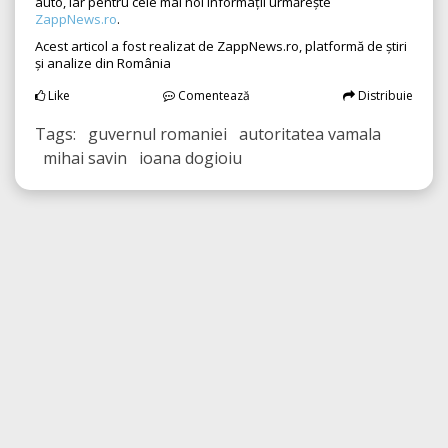
auto, iar pentru cele mai noi informații urmărește
ZappNews.ro
.
Acest articol a fost realizat de ZappNews.ro, platformă de știri
și analize din România
Like
Comentează
Distribuie
Tags: guvernul romaniei autoritatea vamala
mihai savin ioana dogioiu