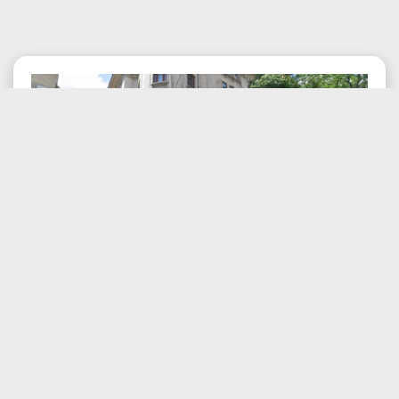
Posted:
04.08.2026 , 11:33 pm
Consolidarea Teatrului Bulandra:
News
Investiție de aproape 100 milioane lei
pentru patrimoniul cultural...
Teatrul Bulandra, un simbol al Bucureștiului, în fața unei
transformări esențiale Teatrul Bulandra, una dintre cele mai
valoroase clădiri de patrimoniu din Bucu [...]
Vezi mai mult
Like
Comment
Distribuie