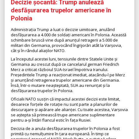
Decizie șocantă: Trump anulează
desfășurarea trupelor americane în
Polonia
Administrația Trump a luat o decizie uimitoare, anulând
desfășurarea a 4.000 de soldați americani în Polonia. Această
schimbare bruscă vine după anunțul retragerii a 5.000 de
militari din Germania, provocând îngrijorări atât la Varșovia,
cât și în rândul aliaților NATO.
La începutul acestei luni, tensiunile dintre Statele Unite și
Germania au crescut după ce cancelarul german Friedrich
Merz a criticat războiul SUA-Israel împotriva Iranului.
Președintele Trump a reacționat imediat, atacându-l pe Merz
și anunțând retragerea trupelor americane din Germania.
Însă, într-o mutare neașteptată, SUA au renunțat și la
desfășurarea trupelor în Polonia.
Oficialii NATO susțin că impactul acestei decizii este limitat,
deoarece forțele de rotație nu sunt parte a planurilor de
descurajare și apărare ale alianței. Cu toate acestea, Varșovia
se aștepta să primească trupe americane suplimentare
pentru a-și întări flancul estic în fața Rusiei.
Decizia de a anula desfășurarea trupelor în Polonia a fost
primită cu nemulțumire în țara europeană. În timp ce