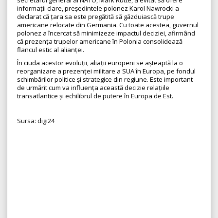
secretarul general al NATO, Mark Rutte, a evitat să ofere
informații clare, președintele polonez Karol Nawrocki a
declarat că țara sa este pregătită să găzduiască trupe
americane relocate din Germania. Cu toate acestea, guvernul
polonez a încercat să minimizeze impactul deciziei, afirmând
că prezența trupelor americane în Polonia consolidează
flancul estic al alianței.
În ciuda acestor evoluții, aliații europeni se așteaptă la o
reorganizare a prezenței militare a SUA în Europa, pe fondul
schimbărilor politice și strategice din regiune. Este important
de urmărit cum va influența această decizie relațiile
transatlantice și echilibrul de putere în Europa de Est.
Sursa: digi24