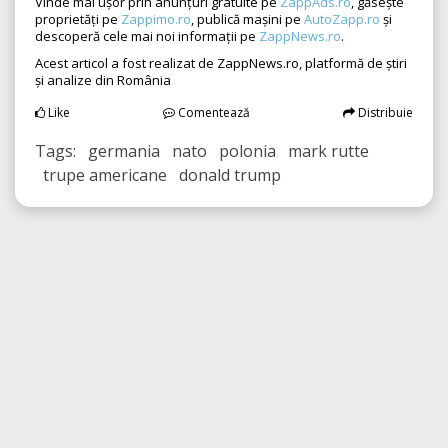
Vinde mai ușor prin anunțuri gratuite pe
ZappAds.ro
, găsește
proprietăți pe
Zappimo.ro
, publică mașini pe
AutoZapp.ro
și
descoperă cele mai noi informații pe
ZappNews.ro
.
Acest articol a fost realizat de ZappNews.ro, platformă de știri
și analize din România
Like
Comentează
Distribuie
Tags: germania nato polonia mark rutte
trupe americane donald trump