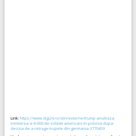
Link:
https://www.digi24.ro/stiri/externe/trump-anuleaza-
trimiterea-a-4-000-de-soldati-americani-in-polonia-dupa-
decizia-de-a-retrage-trupele-din-germania-3770459