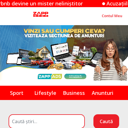
ne un mister neliniștitor
Acuzațiile Apple 
Contul Meu
Sport
Lifestyle
Business
Anunturi
Caută