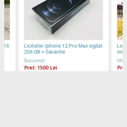
2016
Licitatie: Iphone 12 Pro Max sigilat
Lici
256 GB + Garantie
mobi
Bucuresti
Ilfov
Pret: 1500 Lei
Pret