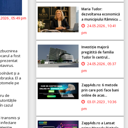
Maria Tudor:
dezvoltarea economică
.2026 , 05:49 pm
a municipiului Râmnicu ...
24.05.2026 , 10:41
pm
Investiție majoră
izbucnirea
pregătită de familia
carul a fost
Tudor în centrul...
u prezentat
24.05.2026 , 05:37
ntavirus.
pm
olnăvit și a
ebraska. El a
mptomele pe
ZappAds.ro: 6 metode
prin care poti face bani
tru de
online de acas...
toritățile
03.01.2023 , 10:36
în cazul
pm
 transmis și
 infectare
ZappAds.ro a Lansat
 atenție