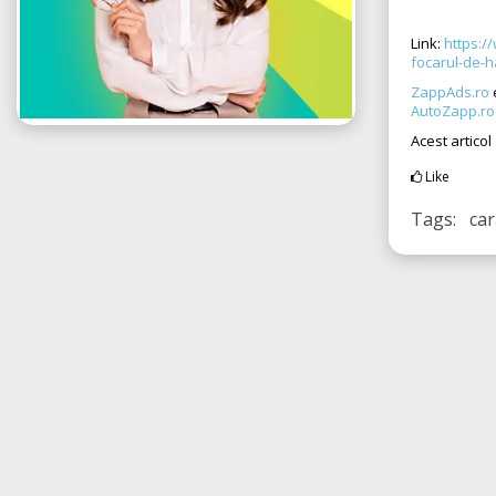
Link:
https:/
focarul-de-h
ZappAds.ro
AutoZapp.ro
Acest articol
Like
Tags: car