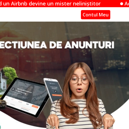
 mister neliniștitor
Acuzațiile Apple împot
Contul Meu