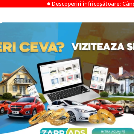
Descoperiri înfricoșătoare: Când un Airbnb devine un