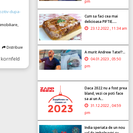
pm
ozitiv-dupa-
Cum sa faci cea mai
delicioasa PIFTIE.....
imobiliare,
23.12.2022 , 11:34 am
Distribuie
A murit Andrew Tate!?...
kornfeld
04.01.2023 , 05:50
pm
Daca 2022 nu a fost prea
bland, vezi ce poti face
sa ai un A...
31.12.2022 , 04:59
pm
India speriata de un nou
val de imbolnaviri cu