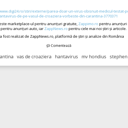
/www.digi24.ro/stiri/externe/parea-doar-un-virus-obisnuit-medicul-testat-p
antavirus-de-pe-vasul-de-croaziera-vorbeste-din-carantina-3770371
este marketplace-ul pentru anunțuri gratuite,
Zappimo.ro
pentru anunțuri 
pentru anunțuri auto, iar
ZappNews.ro
pentru cele mai noi știri și articole.
 a fost realizat de ZappNews.ro, platformă de știri și analize din România
Comentează
antina vas de croaziera hantavirus mv hondius stephen 