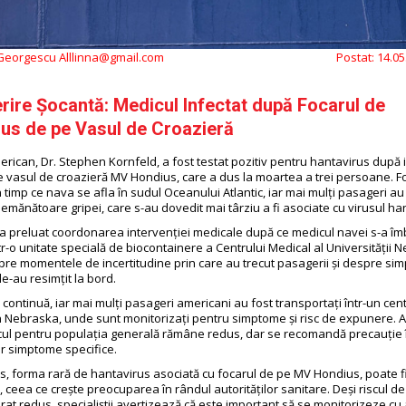
 Georgescu Alllinna@gmail.com
Postat:
14.05
ire Șocantă: Medicul Infectat după Focarul de
us de pe Vasul de Croazieră
rican, Dr. Stephen Kornfeld, a fost testat pozitiv pentru hantavirus după 
e vasul de croazieră MV Hondius, care a dus la moartea a trei persoane. Fo
 timp ce nava se afla în sudul Oceanului Atlantic, iar mai mulți pasageri a
mănătoare gripei, care s-au dovedit mai târziu a fi asociate cu virusul ha
 a preluat coordonarea intervenției medicale după ce medicul navei s-a îmb
ntr-o unitate specială de biocontainere a Centrului Medical al Universității N
pre momentele de incertitudine prin care au trecut pasagerii și despre si
le-au resimțit la bord.
e continuă, iar mai mulți pasageri americani au fost transportați într-un cen
n Nebraska, unde sunt monitorizați pentru simptome și risc de expunere. Au
scul pentru populația generală rămâne redus, dar se recomandă precauție 
or simptome specifice.
s, forma rară de hantavirus asociată cu focarul de pe MV Hondius, poate fi
 ceea ce crește preocuparea în rândul autorităților sanitare. Deși riscul de
rat redus, specialiștii avertizează că este important să se monitorizeze cu