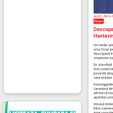
autor: Alina
News
Descoper
Hantavir
Un medic ame
unui focar p
descoperit în
simptome ase
Dr. Kornfeld
fost izolat î
povestit des
care aceștia 
Investigațiil
carantină di
afirmă că ri
apariției un
Virusul Ande
între oameni,
este conside