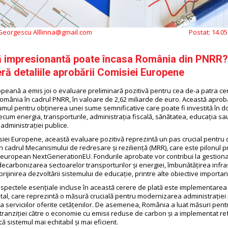
 Georgescu Alllinna@gmail.com
Postat:
14.05
 impresionantă poate încasa România din PNRR?
ă detaliile aprobării Comisiei Europene
peană a emis joi o evaluare preliminară pozitivă pentru cea de-a patra ce
mânia în cadrul PNRR, în valoare de 2,62 miliarde de euro. Această apro
mul pentru obținerea unei sume semnificative care poate fi investită în d
ecum energia, transporturile, administrația fiscală, sănătatea, educația sa
 administrației publice.
isiei Europene, această evaluare pozitivă reprezintă un pas crucial pentru
n cadrul Mecanismului de redresare și reziliență (MRR), care este pilonul pr
european NextGenerationEU. Fondurile aprobate vor contribui la gestion
decarbonizarea sectoarelor transporturilor și energiei, îmbunătățirea infras
prijinirea dezvoltării sistemului de educație, printre alte obiective importan
aspectele esențiale incluse în această cerere de plată este implementarea
l, care reprezintă o măsură crucială pentru modernizarea administrației p
a serviciilor oferite cetățenilor. De asemenea, România a luat măsuri pent
tranziției către o economie cu emisii reduse de carbon și a implementat re
ă sistemul mai echitabil și mai eficient.