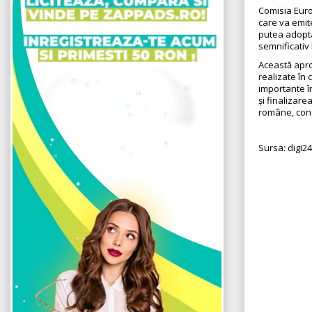
Comisia Euro
care va emit
putea adopta 
semnificativ
Această apr
realizate în
importante î
și finalizare
române, conf
Sursa: digi24