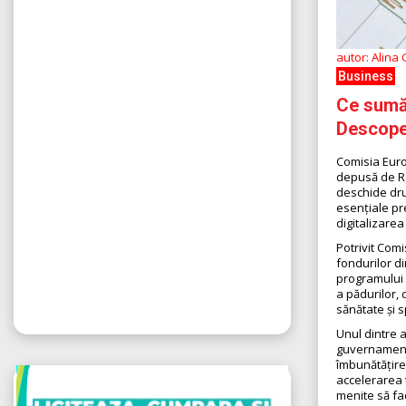
autor: Alina
Business
Ce sumă
Descoper
Comisia Euro
depusă de Ro
deschide dru
esențiale pr
digitalizarea
Potrivit Com
fondurilor di
programului 
a pădurilor, 
sănătate și s
Unul dintre 
guvernamenta
îmbunătățire
accelerarea 
menite să fac