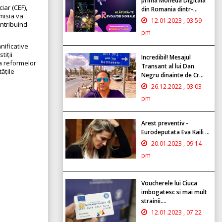
prima Moneda Digitala
iar (CEF),
din Romania dintr-...
misia va
12.01.2023 , 03:59
ontribuind
pm
ificative
tiții
Incredibil! Mesajul
a reformelor
Transant al lui Dan
tățile
Negru dinainte de Cr...
26.12.2022 , 03:03
pm
Arest preventiv -
Eurodeputata Eva Kaili ...
20.01.2023 , 09:14
pm
Voucherele lui Ciuca
imbogatesc si mai mult
strainii....
12.01.2023 , 07:22