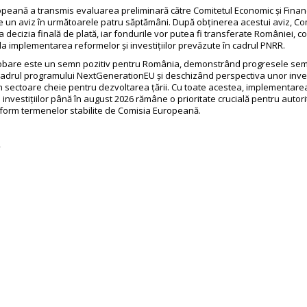
peană a transmis evaluarea preliminară către Comitetul Economic și Financ
e un aviz în următoarele patru săptămâni. După obținerea acestui aviz, Co
decizia finală de plată, iar fondurile vor putea fi transferate României, c
 la implementarea reformelor și investițiilor prevăzute în cadrul PNRR.
obare este un semn pozitiv pentru România, demonstrând progresele semn
 cadrul programului NextGenerationEU și deschizând perspectiva unor inves
n sectoare cheie pentru dezvoltarea țării. Cu toate acestea, implementare
a investițiilor până în august 2026 rămâne o prioritate crucială pentru autori
orm termenelor stabilite de Comisia Europeană.