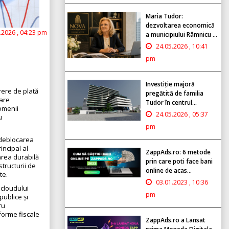
Maria Tudor:
dezvoltarea economică
.2026 , 04:23 pm
a municipiului Râmnicu ...
24.05.2026 , 10:41
pm
Investiție majoră
rere de plată
pregătită de familia
bare
Tudor în centrul...
omenii
24.05.2026 , 05:37
u
pm
 deblocarea
incipal al
ZappAds.ro: 6 metode
area durabilă
prin care poti face bani
tructurii de
online de acas...
te.
03.01.2023 , 10:36
 cloudului
pm
ublice și
ru
forme fiscale
ZappAds.ro a Lansat