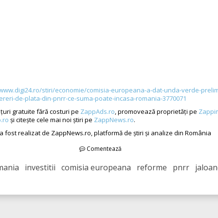
/www.digi24.ro/stiri/economie/comisia-europeana-a-dat-unda-verde-prelim
ereri-de-plata-din-pnrr-ce-suma-poate-incasa-romania-3770071
uri gratuite fără costuri pe
ZappAds.ro
, promovează proprietăți pe
Zappi
.ro
și citește cele mai noi știri pe
ZappNews.ro
.
 a fost realizat de ZappNews.ro, platformă de știri și analize din România
Comentează
ania investitii comisia europeana reforme pnrr jaloa