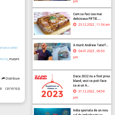
pm
Cum sa faci cea mai
delicioasa PIFTIE.....
23.12.2022 , 11:34 am
A murit Andrew Tate!?...
inara-celei-
04.01.2023 , 05:50
pm
mo.ro
, mașini
Daca 2022 nu a fost prea
Distribuie
bland, vezi ce poti face
sa ai un A...
ne cererea
31.12.2022 , 04:59
pm
India speriata de un nou
val de imbolnaviri cu