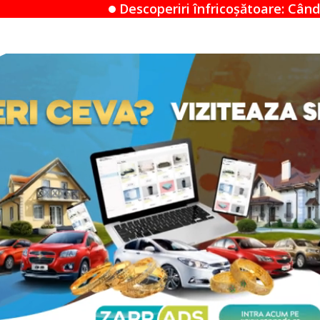
coperiri înfricoșătoare: Când un Airbnb devine un m