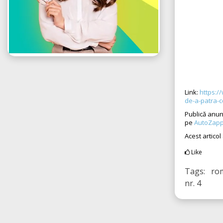
Link:
https:/
de-a-patra-c
Publică anunț
pe
AutoZapp
Acest articol
Like
Tags: rom
nr. 4