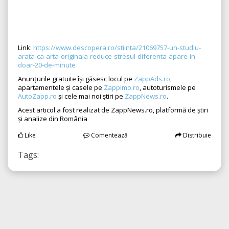
Link:
https://www.descopera.ro/stiinta/21069757-un-studiu-
arata-ca-arta-originala-reduce-stresul-diferenta-apare-in-
doar-20-de-minute
Anunțurile gratuite își găsesc locul pe
ZappAds.ro
,
apartamentele și casele pe
Zappimo.ro
, autoturismele pe
AutoZapp.ro
și cele mai noi știri pe
ZappNews.ro
.
Acest articol a fost realizat de ZappNews.ro, platformă de știri
și analize din România
Like
Comentează
Distribuie
Tags: