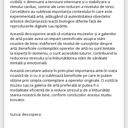
vizibilă, o diminuare a tensiunii interioare și o stabilizare a
ritmului cardiac, semne ale unei reduceri a nivelului de stres.
Cercetătorii au subliniat importanța contextului în care este
experimentată arta, adăugând că autenticitatea obiectelor
artistice declanșează reacții biologice diferite față de
reproducerile digitale sau tipărite.
Această descoperire arată că vizitarea muzeelor și a galeriilor
de artă poate avea un impact semnificativ asupra stării
noastre de bine, indiferent de nivelul de cunoștințe despre
artă. Beneficiile contemplării operelor de artă nu sunt limitate
la experții în domeniu, ci sunt accesibile tuturor, contribuind la
reducerea stresului și la îmbunătățirea stării de sănătate
mintală și emoțională.
Această cercetare aduce în prim-plan importanța artei în viața
noastră de zi cu zi și subliniază beneficiile pe care le putem
obține prin simpla contemplare a operelor originale. O vizită la
muzeu sau la galeria de artă preferată ar putea fi o
modalitate eficientă de a reduce stresul și de a îmbunătăți
starea noastră de bine, conform concluziilor acestui studiu
inovator.
Sursa: descopera