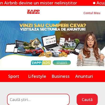
 devine un mister neliniștitor
Acuzațiile A
Contul Meu
Sport
Lifestyle
Business
Anunturi
Caută