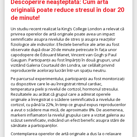
Descoperire neașteptată: Cum arta
originală poate reduce stresul în doar 20
de minute!
Un studiu recent realizat la King’s College London a relevat că
privirea operelor de artă originale poate avea un impact
semnificativ asupra nivelului de stres și asupra reacțiilor
fiziologice ale indivizilor. Efectele benefice ale artei au fost
observate după doar 20 de minute petrecute în fața unor
capodopere de Édouard Manet, Vincent van Gogh și Paul
Gauguin. Participanții au fost împărțiți în două grupuri, unul
vizitând Galeria Courtauld din Londra, iar celălalt privind
reproducerile acelorași lucrări într-un spațiu neutru.
Pe parcursul experimentului, participanții au fost monitorizați
cu dispozitive care le-au înregistrat ritmul cardiac,
temperatura pielii și nivelul de cortizol, hormonul stresului.
Rezultatele au arătat că grupul care a admirat operele
originale a înregistrat o scădere semnificativă a nivelului de
cortizol, cu până la 22%, în timp ce grupul expus reproducerilor
a avut o scădere mai mică, de aproximativ 8%. De asemenea,
markerii inflamatori la nivelul grupului care a vizitat galeria au
scăzut semnificativ, indicând un efect benefic asupra stării de
sănătate a participanților.
Contemplarea operelor de artă originale a dus la o relaxare