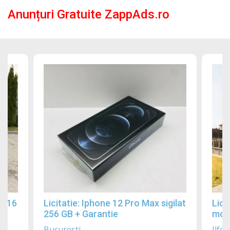
Anunțuri Gratuite ZappAds.ro
2016
Licitatie: Iphone 12 Pro Max sigilat
Lici
256 GB + Garantie
mobi
Bucuresti
Ilfov