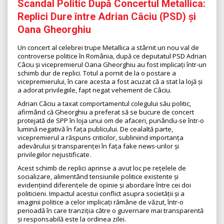
Scandal Politic După Concertul Metallica:
Replici Dure între Adrian Câciu (PSD) și
Oana Gheorghiu
Un concert al celebrei trupe Metallica a stârnit un nou val de
controverse politice în România, după ce deputatul PSD Adrian
Câciu și vicepremierul Oana Gheorghiu au fost implicați într-un
schimb dur de replici. Totul a pornit de la o postare a
vicepremierului, în care acesta a fost acuzat că a stat la lojă și
a adorat privilegiile, fapt negat vehement de Câciu.
Adrian Câciu a taxat comportamentul colegului său politic,
afirmând că Gheorghiu a preferat să se bucure de concert
protejată de SPP în loja unui om de afaceri, punându-se într-o
lumină negativă în fața publicului. De cealaltă parte,
vicepremierul a răspuns criticilor, subliniind importanța
adevărului și transparenței în fața fake news-urilor și
privilegiilor nejustificate.
Acest schimb de replici aprinse a avut loc pe rețelele de
socializare, alimentând tensiunile politice existente și
evidențiind diferențele de opinie și abordare între cei doi
politicieni. Impactul acestui conflict asupra societății și a
imaginii politice a celor implicați rămâne de văzut, într-o
perioadă în care tranziția către o guvernare mai transparentă
și responsabilă este la ordinea zilei.