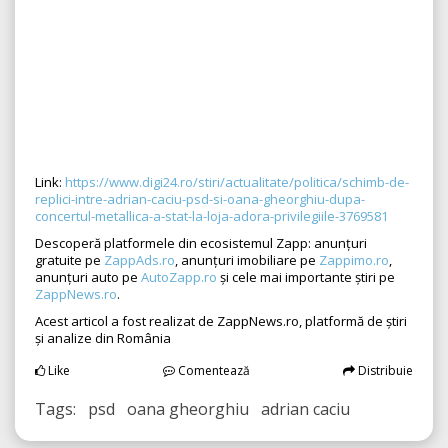
Link:
https://www.digi24.ro/stiri/actualitate/politica/schimb-de-
replici-intre-adrian-caciu-psd-si-oana-gheorghiu-dupa-
concertul-metallica-a-stat-la-loja-adora-privilegiile-3769581
Descoperă platformele din ecosistemul Zapp: anunțuri
gratuite pe
ZappAds.ro
, anunțuri imobiliare pe
Zappimo.ro
,
anunțuri auto pe
AutoZapp.ro
și cele mai importante știri pe
ZappNews.ro
.
Acest articol a fost realizat de ZappNews.ro, platformă de știri
și analize din România
Like
Comentează
Distribuie
Tags: psd oana gheorghiu adrian caciu