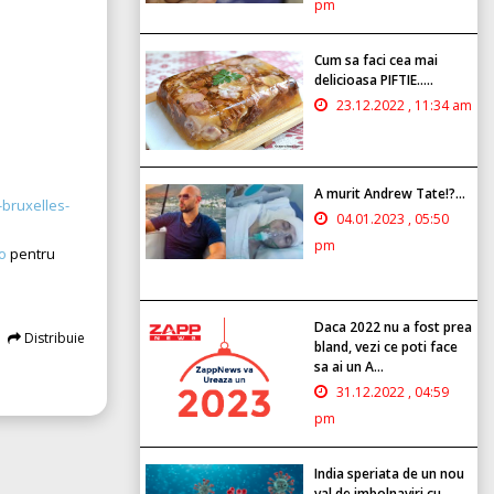
pm
Cum sa faci cea mai
delicioasa PIFTIE.....
23.12.2022 , 11:34 am
A murit Andrew Tate!?...
-bruxelles-
04.01.2023 , 05:50
pm
o
pentru
Daca 2022 nu a fost prea
Distribuie
bland, vezi ce poti face
sa ai un A...
31.12.2022 , 04:59
pm
India speriata de un nou
val de imbolnaviri cu