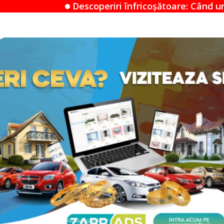
operiri înfricoșătoare: Când un Airbnb devine un mis