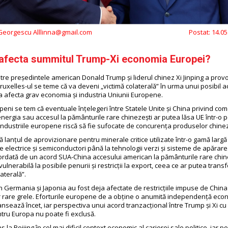
 Georgescu Alllinna@gmail.com
Postat:
14.05
afecta summitul Trump-Xi economia Europei?
tre președintele american Donald Trump și liderul chinez Xi Jinping a provo
ruxelles-ul se teme că va deveni „victimă colaterală” în urma unui posibil a
a afecta grav economia și industria Uniunii Europene.
openi se tem că eventuale înțelegeri între Statele Unite și China privind com
energia sau accesul la pământurile rare chinezești ar putea lăsa UE într-o p
 Industriile europene riscă să fie sufocate de concurența produselor chineze
 lanțul de aprovizionare pentru minerale critice utilizate într-o gamă larg
e electrice și semiconductori până la tehnologii verzi și sisteme de apărare
cordată de un acord SUA-China accesului american la pământurile rare chin
ulnerabilă la posibile penurii și restricții la export, ceea ce ar putea trans
laterală”.
din Germania și Japonia au fost deja afectate de restricțiile impuse de Chin
 rare grele. Eforturile europene de a obține o anumită independență eco
nsează încet, iar perspectiva unui acord tranzacțional între Trump și Xi cu
tru Europa nu poate fi exclusă.
 la Beijing în cel mai dificil context economic al carierei sale politice, iar po