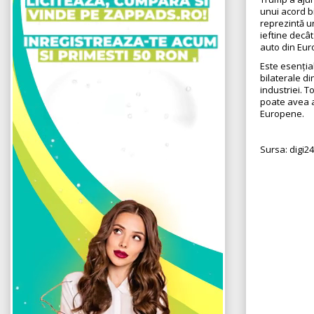
unui acord bi
reprezintă u
ieftine decâ
auto din Eur
Este esenția
bilaterale d
industriei. 
poate avea a
Europene.
Sursa: digi24