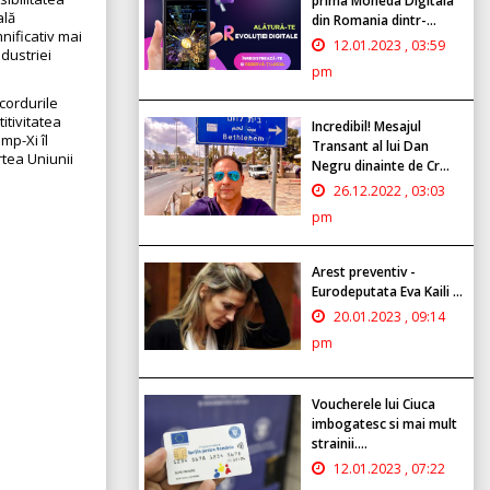
prima Moneda Digitala
ală
din Romania dintr-...
nificativ mai
12.01.2023 , 03:59
dustriei
pm
cordurile
itivitatea
Incredibil! Mesajul
mp-Xi îl
Transant al lui Dan
rtea Uniunii
Negru dinainte de Cr...
26.12.2022 , 03:03
pm
Arest preventiv -
Eurodeputata Eva Kaili ...
20.01.2023 , 09:14
pm
Voucherele lui Ciuca
imbogatesc si mai mult
strainii....
12.01.2023 , 07:22