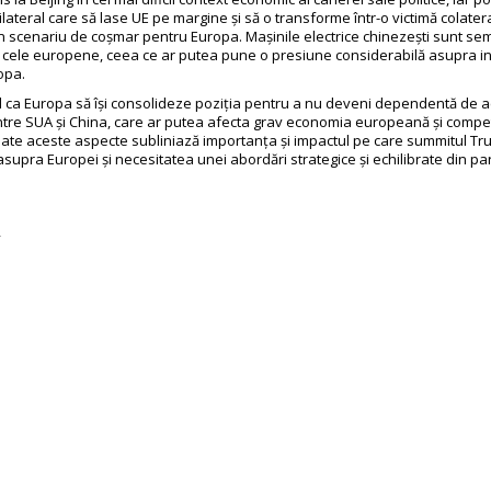
lateral care să lase UE pe margine și să o transforme într-o victimă colater
n scenariu de coșmar pentru Europa. Mașinile electrice chinezești sunt sem
t cele europene, ceea ce ar putea pune o presiune considerabilă asupra in
opa.
l ca Europa să își consolideze poziția pentru a nu deveni dependentă de a
intre SUA și China, care ar putea afecta grav economia europeană și compet
Toate aceste aspecte subliniază importanța și impactul pe care summitul Tru
supra Europei și necesitatea unei abordări strategice și echilibrate din pa