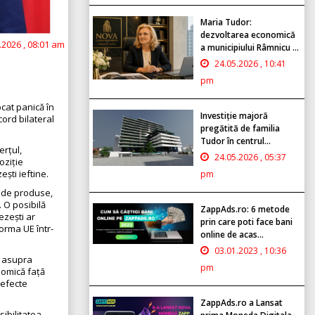
Maria Tudor:
dezvoltarea economică
.2026 , 08:01 am
a municipiului Râmnicu ...
24.05.2026 , 10:41
pm
cat panică în
Investiție majoră
cord bilateral
pregătită de familia
Tudor în centrul...
erțul,
24.05.2026 , 05:37
oziție
ști ieftine.
pm
ă de produse,
. O posibilă
ZappAds.ro: 6 metode
ezești ar
prin care poti face bani
forma UE într-
online de acas...
03.01.2023 , 10:36
a asupra
pm
nomică față
 efecte
ZappAds.ro a Lansat
sibilitatea