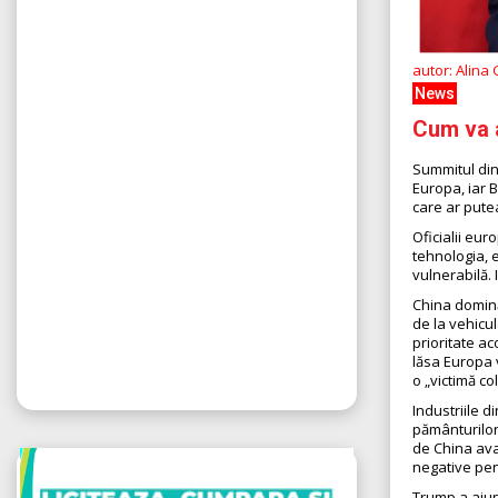
autor: Alina
News
Cum va 
Summitul din
Europa, iar B
care ar pute
Oficialii eur
tehnologia, 
vulnerabilă.
China domină
de la vehicul
prioritate a
lăsa Europa v
o „victimă co
Industriile 
pământurilor
de China ava
negative pen
Trump a ajuns