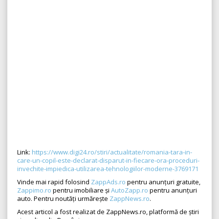
Link:
https://www.digi24.ro/stiri/actualitate/romania-tara-in-
care-un-copil-este-declarat-disparut-in-fiecare-ora-proceduri-
invechite-impiedica-utilizarea-tehnologiilor-moderne-3769171
Vinde mai rapid folosind
ZappAds.ro
pentru anunțuri gratuite,
Zappimo.ro
pentru imobiliare și
AutoZapp.ro
pentru anunțuri
auto. Pentru noutăți urmărește
ZappNews.ro
.
Acest articol a fost realizat de ZappNews.ro, platformă de știri