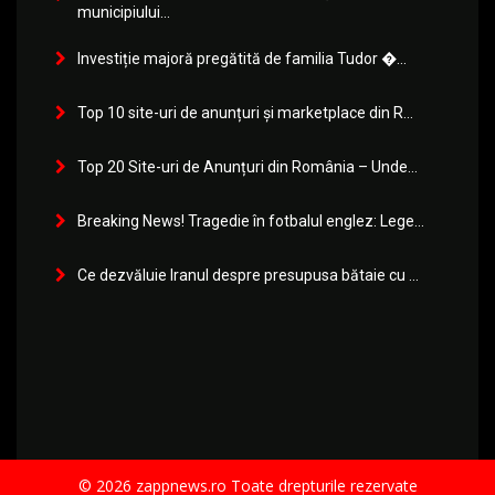
municipiului...
Investiție majoră pregătită de familia Tudor �...
Top 10 site-uri de anunțuri și marketplace din R...
Top 20 Site-uri de Anunțuri din România – Unde...
Breaking News! Tragedie în fotbalul englez: Lege...
Ce dezvăluie Iranul despre presupusa bătaie cu ...
© 2026 zappnews.ro Toate drepturile rezervate