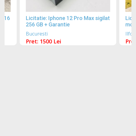
2016
Licitatie: Iphone 12 Pro Max sigilat
Lici
256 GB + Garantie
mobi
Bucuresti
Ilfov
Pret: 1500 Lei
Pret