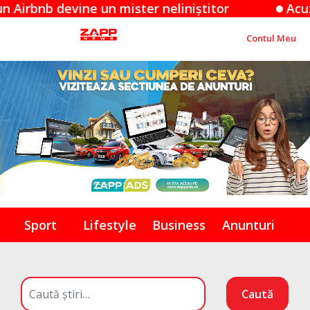
 devine un mister neliniștitor
Acuzațiile A
Contul Meu
Sport
Lifestyle
Business
Anunturi
Caută