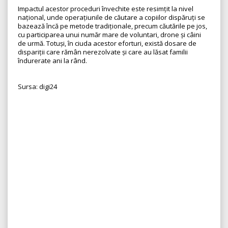
Impactul acestor proceduri învechite este resimțit la nivel
național, unde operațiunile de căutare a copiilor dispăruți se
bazează încă pe metode tradiționale, precum căutările pe jos,
cu participarea unui număr mare de voluntari, drone și câini
de urmă. Totuși, în ciuda acestor eforturi, există dosare de
dispariții care rămân nerezolvate și care au lăsat familii
îndurerate ani la rând.
Sursa: digi24