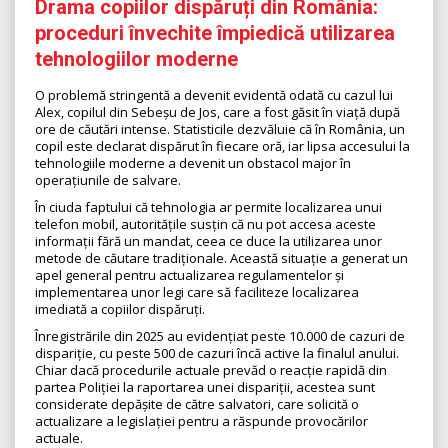
Drama copiilor dispăruți din România:
proceduri învechite împiedică utilizarea
tehnologiilor moderne
O problemă stringentă a devenit evidentă odată cu cazul lui
Alex, copilul din Sebeșu de Jos, care a fost găsit în viață după
ore de căutări intense. Statisticile dezvăluie că în România, un
copil este declarat dispărut în fiecare oră, iar lipsa accesului la
tehnologiile moderne a devenit un obstacol major în
operațiunile de salvare.
În ciuda faptului că tehnologia ar permite localizarea unui
telefon mobil, autoritățile susțin că nu pot accesa aceste
informații fără un mandat, ceea ce duce la utilizarea unor
metode de căutare tradiționale. Această situație a generat un
apel general pentru actualizarea regulamentelor și
implementarea unor legi care să faciliteze localizarea
imediată a copiilor dispăruți.
Înregistrările din 2025 au evidențiat peste 10.000 de cazuri de
dispariție, cu peste 500 de cazuri încă active la finalul anului.
Chiar dacă procedurile actuale prevăd o reacție rapidă din
partea Poliției la raportarea unei dispariții, acestea sunt
considerate depășite de către salvatori, care solicită o
actualizare a legislației pentru a răspunde provocărilor
actuale.