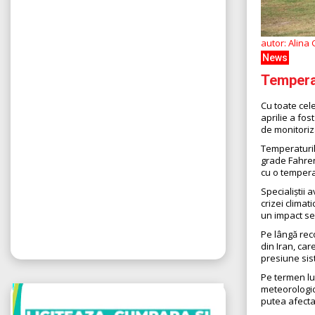
autor: Alina
News
Temperat
Cu toate cel
aprilie a fos
de monitoriza
Temperaturil
grade Fahren
cu o tempera
Specialiștii 
crizei climat
un impact sem
Pe lângă rec
din Iran, ca
presiune sis
Pe termen lu
meteorologic
putea afecta 