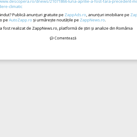
/www.descopera.ro/dnews/21071866-luna-aprilie-a-fost-fara-precedent-m
ere-climatic
ândut? Publică anunțuri gratuite pe
ZappAds.ro
, anunțuri imobiliare pe
Zap
to pe
AutoZapp.ro
și urmărește noutățile pe
ZappNews.ro
.
 a fost realizat de ZappNews.ro, platformă de știri și analize din România
Comentează