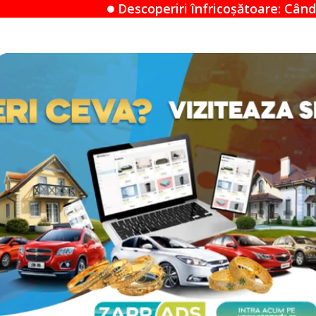
scoperiri înfricoșătoare: Când un Airbnb devine un m