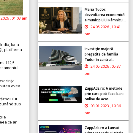
Maria Tudor:
dezvoltarea economică
.2026 , 01:03 am
a municipiului Râmnicu ...
24.05.2026 , 10:41
pm
India, luna
Investiție majoră
QI, platforma
pregătită de familia
Tudor în centrul...
ins 112,5
24.05.2026 , 05:37
lasamentul
pm
onsecința
r putea avea
ZappAds.ro: 6 metode
prin care poti face bani
războiului
online de acas...
, punând sub
03.01.2023 , 10:36
pm
iile
ceea ce ar
ZappAds.ro a Lansat