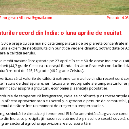
 Georgescu Alllinna@gmail.com
Postat:
14.05
urile record din India: o luna aprilie de neuitat
e 50 de orașe cu cea mai ridicată temperatură de pe planetă concentrate în 
t una extrem de neobișnuită din punct de vedere climatic, potrivit datelor A
re a calității aerului.
e medii maxime înregistrate pe 27 aprilie în cele 50 de orașe indiene au at
heit (44,7 grade Celsius), cu orașul Banda din Uttar Pradesh conducând c
tură record de 115,16 grade (46,2 grade Celsius).
avertizează că valurile de căldură extreme care au lovit India recent sunt c
ice în curs de desfășurare, iar fluctuațiile neobișnuite ale temperaturilor a
nificativ asupra agriculturii, economiei și sănătății populației.
ordurile de temperatură înregistrate, India se confruntă și cu consecințele 
re a afectat aprovizionarea cu petrol și a generat o penurie de combustibil
temul de răcire într-un moment de creștere a temperaturilor.
ng, schimbările climatice și fenomenul El Niño amenință să agraveze condiț
e din India, cu precipitații musonice sub medie și riscul de secetă severă, 
grav sectorul agricol și aprovizionarea cu apă a țării.