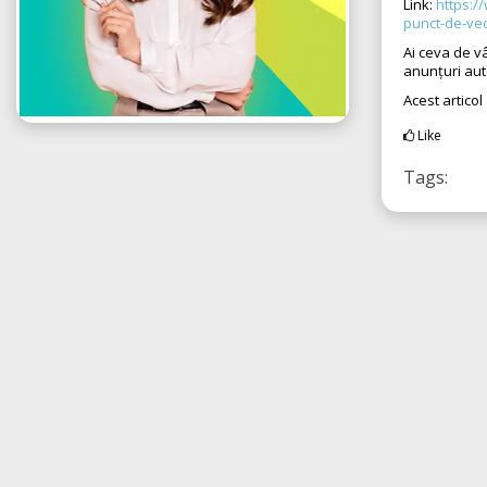
Link:
https:/
punct-de-ved
Ai ceva de v
anunțuri au
Acest articol
Like
Tags: