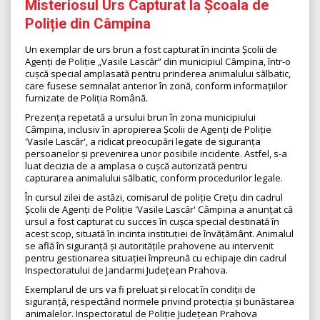
Misteriosul Urs Capturat la Școala de
Poliție din Câmpina
Un exemplar de urs brun a fost capturat în incinta Școlii de
Agenți de Poliție „Vasile Lascăr” din municipiul Câmpina, într-o
cușcă special amplasată pentru prinderea animalului sălbatic,
care fusese semnalat anterior în zonă, conform informațiilor
furnizate de Poliția Română.
Prezența repetată a ursului brun în zona municipiului
Câmpina, inclusiv în apropierea Școlii de Agenți de Poliție
'Vasile Lascăr', a ridicat preocupări legate de siguranța
persoanelor și prevenirea unor posibile incidente. Astfel, s-a
luat decizia de a amplasa o cușcă autorizată pentru
capturarea animalului sălbatic, conform procedurilor legale.
În cursul zilei de astăzi, comisarul de poliție Crețu din cadrul
Școlii de Agenți de Poliție 'Vasile Lascăr' Câmpina a anunțat că
ursul a fost capturat cu succes în cușca special destinată în
acest scop, situată în incinta instituției de învățământ. Animalul
se află în siguranță și autoritățile prahovene au intervenit
pentru gestionarea situației împreună cu echipaje din cadrul
Inspectoratului de Jandarmi Județean Prahova.
Exemplarul de urs va fi preluat și relocat în condiții de
siguranță, respectând normele privind protecția și bunăstarea
animalelor. Inspectoratul de Poliție Județean Prahova