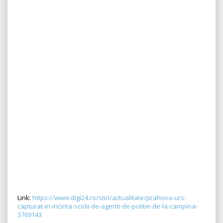
Link:
https://www.digi24.ro/stiri/actualitate/prahova-urs-
capturat-in-incinta-scolii-de-agenti-de-politie-de-la-campina-
3769143