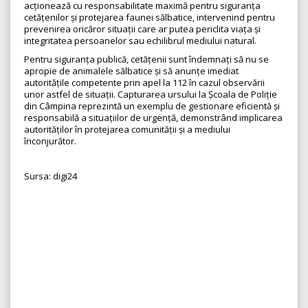
acționează cu responsabilitate maximă pentru siguranța
cetățenilor și protejarea faunei sălbatice, intervenind pentru
prevenirea oricăror situații care ar putea periclita viața și
integritatea persoanelor sau echilibrul mediului natural.
Pentru siguranța publică, cetățenii sunt îndemnați să nu se
apropie de animalele sălbatice și să anunțe imediat
autoritățile competente prin apel la 112 în cazul observării
unor astfel de situații. Capturarea ursului la Școala de Poliție
din Câmpina reprezintă un exemplu de gestionare eficientă și
responsabilă a situațiilor de urgență, demonstrând implicarea
autorităților în protejarea comunității și a mediului
înconjurător.
Sursa: digi24