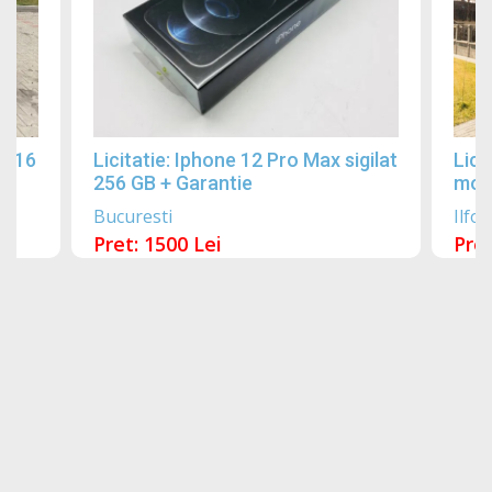
2016
Licitatie: Iphone 12 Pro Max sigilat
Lici
256 GB + Garantie
mobi
Bucuresti
Ilfov
Pret: 1500 Lei
Pret