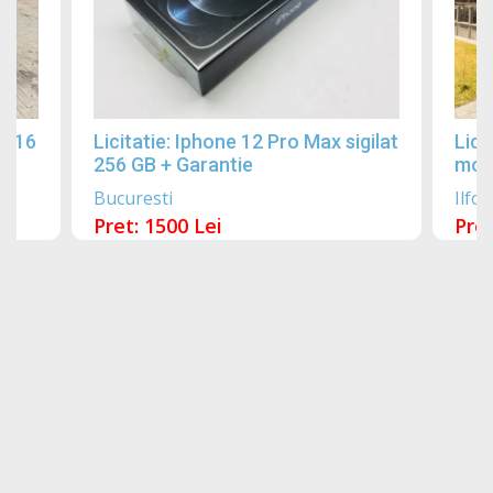
2016
Licitatie: Iphone 12 Pro Max sigilat
Lici
256 GB + Garantie
mobi
Bucuresti
Ilfov
Pret: 1500 Lei
Pret