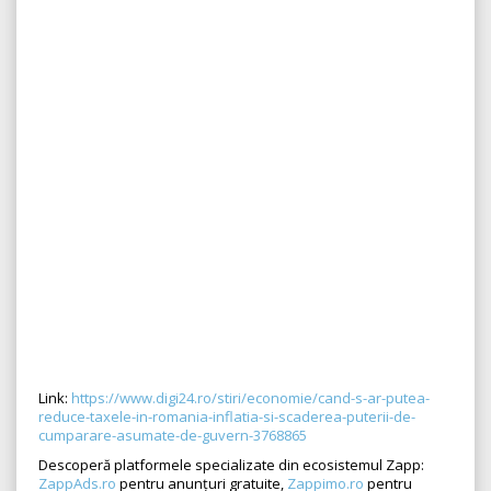
Link:
https://www.digi24.ro/stiri/economie/cand-s-ar-putea-
reduce-taxele-in-romania-inflatia-si-scaderea-puterii-de-
cumparare-asumate-de-guvern-3768865
Descoperă platformele specializate din ecosistemul Zapp:
ZappAds.ro
pentru anunțuri gratuite,
Zappimo.ro
pentru