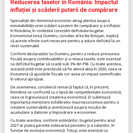
Reducerea taxelor în România: Impactul
inflației și scăderii puterii de cumpărare
Specialiștii din domeniul economic atrag atenția asupra
inevitabilității unei scăderi a puterii de cumpărare și a inflației
în România, în contextul corectării deficitului bugetar.
Economistul Ionuț Dumitru, consilier al lui Ilie Bolojan, explică
că aceste efecte sunt necesare pentru a aduce deficitul la un
nivel sustenabil.
Conform declarațiilor lui Dumitru, pentru a reduce presiunea
fiscală asupra contribuabililor și a relaxa taxele, este esențial
ca deficitul bugetar să scadă sub 3% din PIB. Cu toate acestea,
această țintă este prevăzută să fie atinsă abia în 2030, ceea ce
înseamnă că ajustările fiscale vor avea un impact semnificativ
în viitorul apropiat.
De asemenea, consilierul remarcă faptul că, în prezent,
România se confruntă cu o lipsă de competitivitate economică,
ceea ce îngreunează creșterea economică. El subliniază
importanța menținerii echilibrelor macroeconomice pentru o
creștere sustenabilă și avertizează asupra riscului de
acumulare a datoriei și împovărare a economiei.
Cu toate acestea, conform estimărilor, bugetul pentru anul
2027 ar putea permite indexarea pensiilor și a salariilor, în
funcție de evoluția economică. Totuși, este esențial ca