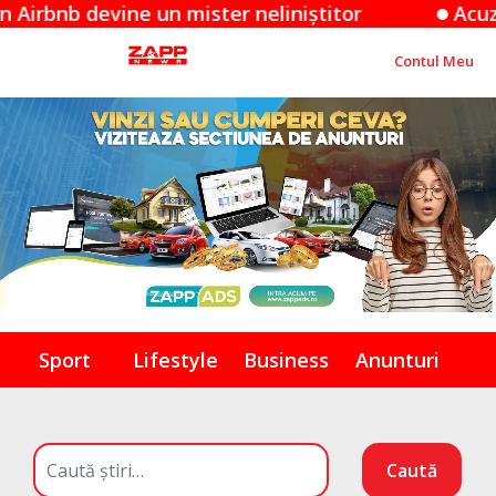
devine un mister neliniștitor
Acuzațiile Ap
Contul Meu
Sport
Lifestyle
Business
Anunturi
Caută