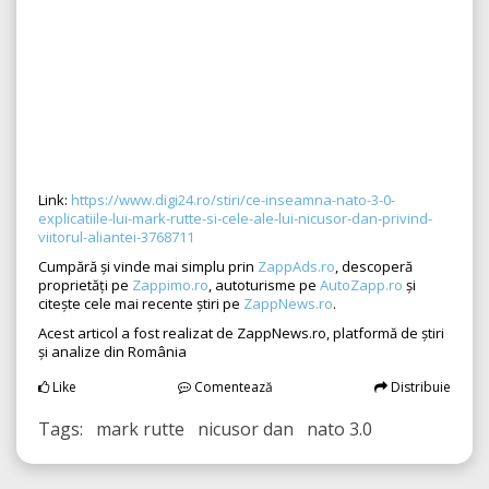
Link:
https://www.digi24.ro/stiri/ce-inseamna-nato-3-0-
explicatiile-lui-mark-rutte-si-cele-ale-lui-nicusor-dan-privind-
viitorul-aliantei-3768711
Cumpără și vinde mai simplu prin
ZappAds.ro
, descoperă
proprietăți pe
Zappimo.ro
, autoturisme pe
AutoZapp.ro
și
citește cele mai recente știri pe
ZappNews.ro
.
Acest articol a fost realizat de ZappNews.ro, platformă de știri
și analize din România
Like
Comentează
Distribuie
Tags: mark rutte nicusor dan nato 3.0