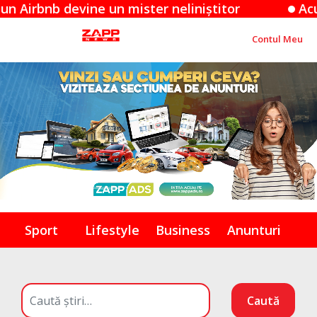
b devine un mister neliniștitor
Acuzațiile 
Contul Meu
Sport
Lifestyle
Business
Anunturi
Caută