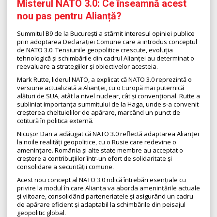
Misterul NATO 3.0: Ce înseamnă acest
nou pas pentru Alianță?
Summitul B9 de la București a stârnit interesul opiniei publice
prin adoptarea Declarației Comune care a introdus conceptul
de NATO 3.0. Tensiunile geopolitice crescute, evoluția
tehnologică și schimbările din cadrul Alianței au determinat o
reevaluare a strategiilor și obiectivelor acesteia.
Mark Rutte, liderul NATO, a explicat că NATO 3.0 reprezintă o
versiune actualizată a Alianței, cu o Europă mai puternică
alături de SUA, atât la nivel nuclear, cât și convențional. Rutte a
subliniat importanța summitului de la Haga, unde s-a convenit
creșterea cheltuielilor de apărare, marcând un punct de
cotitură în politica externă.
Nicușor Dan a adăugat că NATO 3.0 reflectă adaptarea Alianței
la noile realități geopolitice, cu o Rusie care redevine o
amenințare. România și alte state membre au acceptat o
creștere a contribuțiilor într-un efort de solidaritate și
consolidare a securității comune.
Acest nou concept al NATO 3.0 ridică întrebări esențiale cu
privire la modul în care Alianța va aborda amenințările actuale
și viitoare, consolidând parteneriatele și asigurând un cadru
de apărare eficient și adaptabil la schimbările din peisajul
geopolitic global.