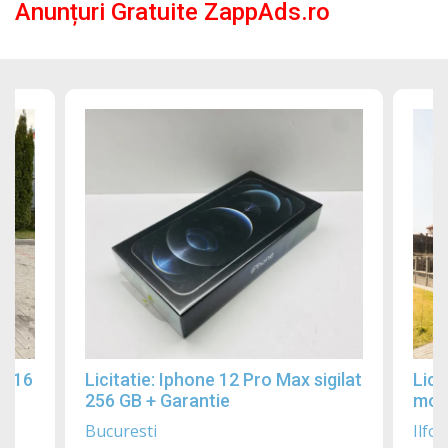
Anunțuri Gratuite ZappAds.ro
2016
Licitatie: Iphone 12 Pro Max sigilat
Lici
256 GB + Garantie
mobi
Bucuresti
Ilfov