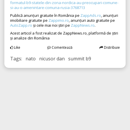
formatul-b9-statele-din-zona-nordica-au-preocupari-comune-
si-au-o-amenintare-comuna-rusia-3768713
Publică anunțuri gratuite în România pe
ZappAds.ro
, anunțuri
imobiliare gratuite pe
Zappimo.ro
, anunțuri auto gratuite pe
AutoZapp.ro
și cele mai noi știri pe
ZappNews.ro
.
Acest articol a fost realizat de ZappNews.ro, platformă de știri
și analize din România
Like
Comentează
Distribuie
Tags: nato nicusor dan summit b9