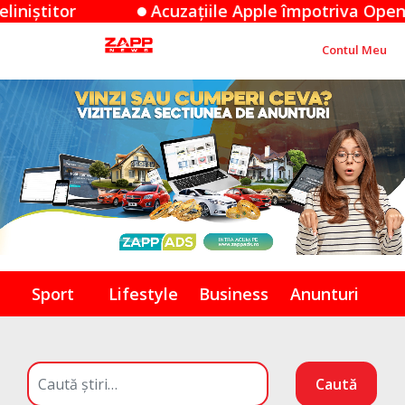
r
Acuzațiile Apple împotriva OpenAI: O dis
Contul Meu
Sport
Lifestyle
Business
Anunturi
Caută