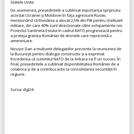
Statele Unite.
De asemenea, președintele a subliniat importanța sprijinului
acordat Ucrainei și Moldovei în fața agresiunii Rusiei,
menționând că România a alocat 2,5% din PIB pentru cheltuieli
militare, din care 40% sunt direcționate către echipamente noi.
Proiectul Santinela Estului în cadrul NATO progresează pentru
a proteja granița României de dronele care reprezintă o
amenințare.
Nicușor Dan a mulțumit delegațiilor prezente la reuniunea de
la București pentru dialogul constructiv și a exprimat
încrederea că summitul NATO de la Ankara va fi un succes. În
final, președintele a subliniat disponibilitatea României de a
colabora și de a contribui activ la consolidarea securității în
regiune.
Sursa: digi24