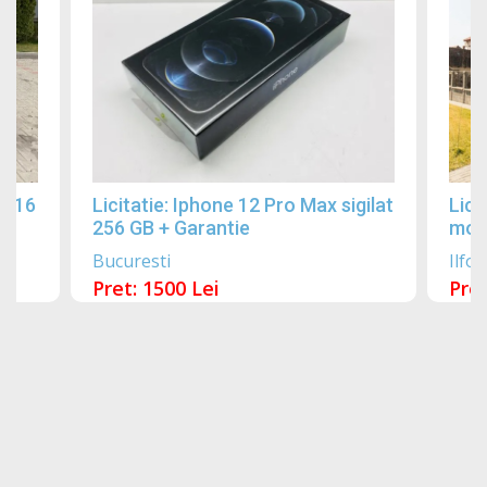
2016
Licitatie: Iphone 12 Pro Max sigilat
Lici
256 GB + Garantie
mobi
Bucuresti
Ilfov
Pret: 1500 Lei
Pret