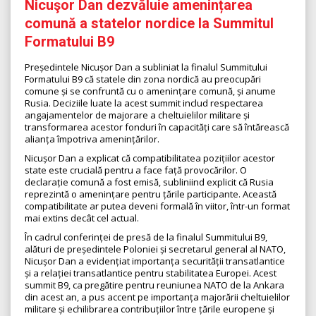
Nicuşor Dan dezvăluie amenințarea
comună a statelor nordice la Summitul
Formatului B9
Președintele Nicușor Dan a subliniat la finalul Summitului
Formatului B9 că statele din zona nordică au preocupări
comune și se confruntă cu o amenințare comună, și anume
Rusia. Deciziile luate la acest summit includ respectarea
angajamentelor de majorare a cheltuielilor militare și
transformarea acestor fonduri în capacități care să întărească
alianța împotriva amenințărilor.
Nicușor Dan a explicat că compatibilitatea pozițiilor acestor
state este crucială pentru a face față provocărilor. O
declarație comună a fost emisă, subliniind explicit că Rusia
reprezintă o amenințare pentru țările participante. Această
compatibilitate ar putea deveni formală în viitor, într-un format
mai extins decât cel actual.
În cadrul conferinței de presă de la finalul Summitului B9,
alături de președintele Poloniei și secretarul general al NATO,
Nicușor Dan a evidențiat importanța securității transatlantice
și a relației transatlantice pentru stabilitatea Europei. Acest
summit B9, ca pregătire pentru reuniunea NATO de la Ankara
din acest an, a pus accent pe importanța majorării cheltuielilor
militare și echilibrarea contribuțiilor între țările europene și