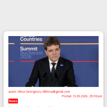
autor: Alina Georgescu Alllinna@gmail.com
Postat:
13.05.2026 , 05:59 pm
News