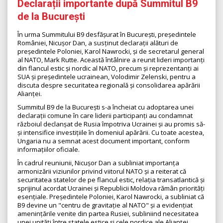
Declarații importante după Summitul B9
de la București
În urma Summitului B9 desfășurat în București, președintele
României, Nicușor Dan, a susținut declarații alături de
președintele Poloniei, Karol Nawrocki, și de secretarul general
al NATO, Mark Rutte. Această întâlnire a reunit lideri importanți
din flancul estic și nordic al NATO, precum și reprezentanți ai
SUA și președintele ucrainean, Volodimir Zelenski, pentru a
discuta despre securitatea regională și consolidarea apărării
Alianței.
Summitul B9 de la București s-a încheiat cu adoptarea unei
declarații comune în care liderii participanți au condamnat
războiul declanșat de Rusia împotriva Ucrainei și au promis să-
și intensifice investițiile în domeniul apărării. Cu toate acestea,
Ungaria nu a semnat acest document important, conform
informațiilor oficiale.
În cadrul reuniunii, Nicușor Dan a subliniat importanța
armonizării viziunilor privind viitorul NATO și a reiterat că
securitatea statelor de pe flancul estic, relația transatlantică și
sprijinul acordat Ucrainei și Republicii Moldova rămân priorități
esențiale. Președintele Poloniei, Karol Nawrocki, a subliniat că
B9 devine un "centru de gravitație al NATO" și a evidențiat
amenințările venite din partea Rusiei, subliniind necesitatea
unei unități între statele estice și cele nordice ale Alianței.