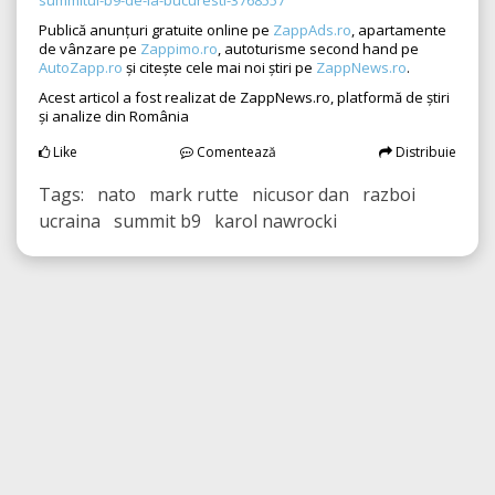
summitul-b9-de-la-bucuresti-3768557
Publică anunțuri gratuite online pe
ZappAds.ro
, apartamente
de vânzare pe
Zappimo.ro
, autoturisme second hand pe
AutoZapp.ro
și citește cele mai noi știri pe
ZappNews.ro
.
Acest articol a fost realizat de ZappNews.ro, platformă de știri
și analize din România
Like
Comentează
Distribuie
Tags: nato mark rutte nicusor dan razboi
ucraina summit b9 karol nawrocki