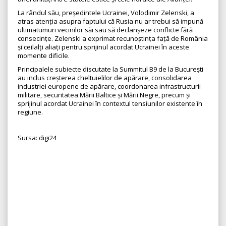
La rândul său, președintele Ucrainei, Volodimir Zelenski, a
atras atenția asupra faptului că Rusia nu ar trebui să impună
ultimatumuri vecinilor săi sau să declanșeze conflicte fără
consecințe. Zelenski a exprimat recunoștința față de România
și ceilalți aliați pentru sprijinul acordat Ucrainei în aceste
momente dificile.
Principalele subiecte discutate la Summitul B9 de la București
au inclus creșterea cheltuielilor de apărare, consolidarea
industriei europene de apărare, coordonarea infrastructurii
militare, securitatea Mării Baltice și Mării Negre, precum și
sprijinul acordat Ucrainei în contextul tensiunilor existente în
regiune.
Sursa: digi24