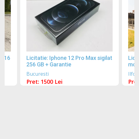
2016
Licitatie: Iphone 12 Pro Max sigilat
Lici
256 GB + Garantie
mobi
Bucuresti
Ilfov
Pret: 1500 Lei
Pret