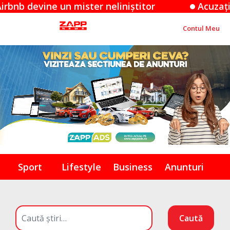
ine un mister neliniștitor
Acuzațiile Appl
Contul Meu
Sport
Lifestyle
Business
Anunturi
Caută