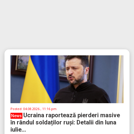
Posted:
04.08.2026 , 11:16 pm
Ucraina raportează pierderi masive
News
în rândul soldaților ruși: Detalii din luna
iulie...