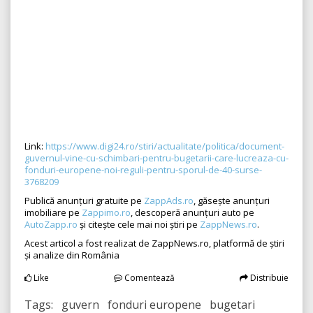
Link:
https://www.digi24.ro/stiri/actualitate/politica/document-
guvernul-vine-cu-schimbari-pentru-bugetarii-care-lucreaza-cu-
fonduri-europene-noi-reguli-pentru-sporul-de-40-surse-
3768209
Publică anunțuri gratuite pe
ZappAds.ro
, găsește anunțuri
imobiliare pe
Zappimo.ro
, descoperă anunțuri auto pe
AutoZapp.ro
și citește cele mai noi știri pe
ZappNews.ro
.
Acest articol a fost realizat de ZappNews.ro, platformă de știri
și analize din România
Like
Comentează
Distribuie
Tags: guvern fonduri europene bugetari