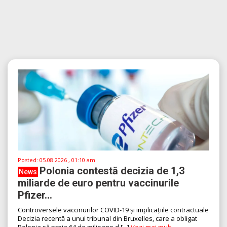
Posted:
05.08.2026 , 01:10 am
Polonia contestă decizia de 1,3
News
miliarde de euro pentru vaccinurile
Pfizer...
Controversele vaccinurilor COVID-19 și implicațiile contractuale
Decizia recentă a unui tribunal din Bruxelles, care a obligat
Polonia să preia 64 de milioane d [...]
Vezi mai mult