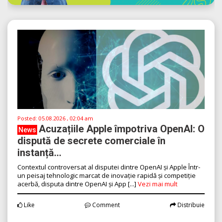
Posted:
05.08.2026 , 02:04 am
Acuzațiile Apple împotriva OpenAI: O
News
dispută de secrete comerciale în
instanță...
Contextul controversat al disputei dintre OpenAI și Apple Într-
un peisaj tehnologic marcat de inovație rapidă și competiție
acerbă, disputa dintre OpenAI și App [...]
Vezi mai mult
Like
Comment
Distribuie