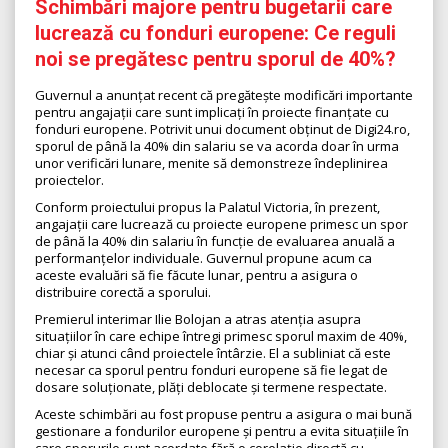
Schimbări majore pentru bugetarii care
lucrează cu fonduri europene: Ce reguli
noi se pregătesc pentru sporul de 40%?
Guvernul a anunțat recent că pregătește modificări importante
pentru angajații care sunt implicați în proiecte finanțate cu
fonduri europene. Potrivit unui document obținut de Digi24.ro,
sporul de până la 40% din salariu se va acorda doar în urma
unor verificări lunare, menite să demonstreze îndeplinirea
proiectelor.
Conform proiectului propus la Palatul Victoria, în prezent,
angajații care lucrează cu proiecte europene primesc un spor
de până la 40% din salariu în funcție de evaluarea anuală a
performanțelor individuale. Guvernul propune acum ca
aceste evaluări să fie făcute lunar, pentru a asigura o
distribuire corectă a sporului.
Premierul interimar Ilie Bolojan a atras atenția asupra
situațiilor în care echipe întregi primesc sporul maxim de 40%,
chiar și atunci când proiectele întârzie. El a subliniat că este
necesar ca sporul pentru fonduri europene să fie legat de
dosare soluționate, plăți deblocate și termene respectate.
Aceste schimbări au fost propuse pentru a asigura o mai bună
gestionare a fondurilor europene și pentru a evita situațiile în