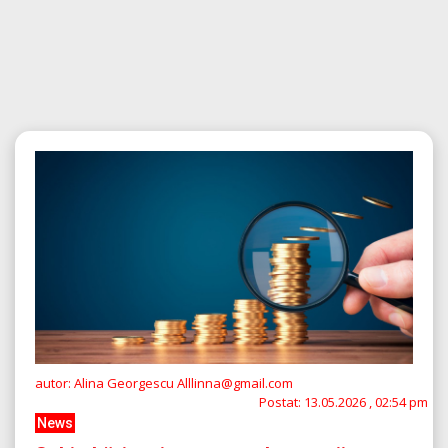
autor: Alina Georgescu Alllinna@gmail.com
Postat:
13.05.2026 , 02:54 pm
News