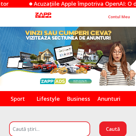
pple împotriva OpenAI: O dispută de secrete comerc
Contul Meu
Sport
Lifestyle
Business
Anunturi
Caută