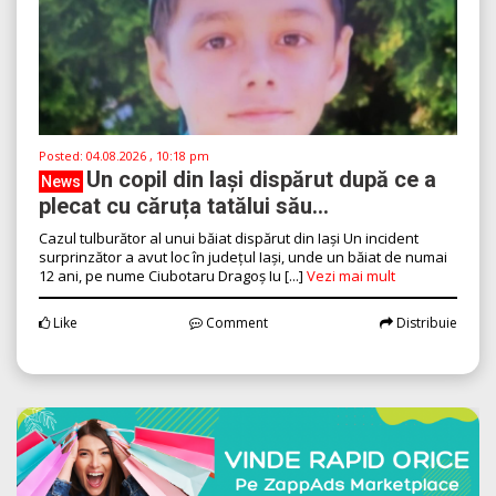
Posted:
04.08.2026 , 10:18 pm
Un copil din Iași dispărut după ce a
News
plecat cu căruța tatălui său...
Cazul tulburător al unui băiat dispărut din Iași Un incident
surprinzător a avut loc în județul Iași, unde un băiat de numai
12 ani, pe nume Ciubotaru Dragoș Iu [...]
Vezi mai mult
Like
Comment
Distribuie