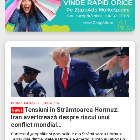
Posted:
04.08.2026 , 08:51 pm
Tensiuni în Strâmtoarea Hormuz:
News
Iran avertizează despre riscul unui
conflict mondial...
Contextul geopolitic și provocările din Strâmtoarea Hormuz
Tensiunile dintre Statele Unite ale Americii și Iran au atins un