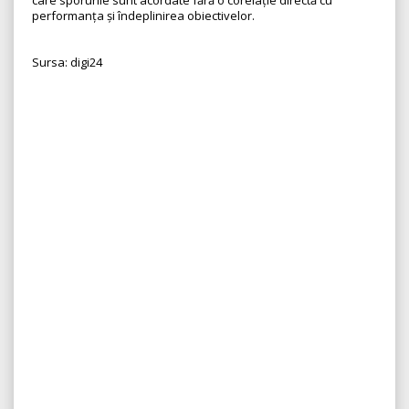
care sporurile sunt acordate fără o corelație directă cu
performanța și îndeplinirea obiectivelor.
Sursa: digi24