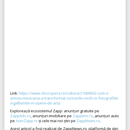
Link:
https://www.descopera.ro/cultura/21069632-cum-o-
artista-mexicana-a-transformat-scrisorile-vechi-si-fotografiile-
ingalbenite-in-opere-de-arta
Explorează ecosistemul Zapp: anunțuri gratuite pe
ZappAds.ro
, anunțuri imobiliare pe
Zappimo.ro
, anunțuri auto
pe
AutoZapp.ro
și cele mai noi știri pe
ZappNews.ro
.
Acest articol a fost realizat de ZappNews.ro, platformă de știri