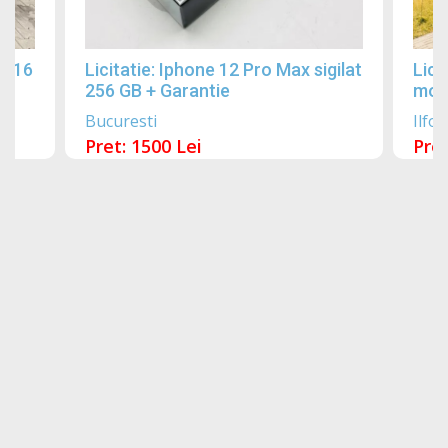
2016
Licitatie: Iphone 12 Pro Max sigilat
Lici
256 GB + Garantie
mobi
Bucuresti
Ilfov
Pret: 1500 Lei
Pret