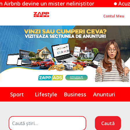
 devine un mister neliniștitor
Acuzațiile A
Contul Meu
Sport
Lifestyle
Business
Anunturi
Caută