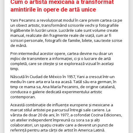
Cum o artistă mexicană a transformat
amintirile în opere de artă unice
Yani Pecanins a revoluționat modul în care privim cartea ca pe
un obiect artistic, transformând scrisorile vechi și fotografiile
îngălbenite în lucrări unice. Lucrările sale sunt volume create
manual, realizate din fragmente reale de viață, cum ar fi
scrisori personale, fotografii de familie, bilete, sau texte scrise
de mână.
Prin intermediul acestor opere, cartea devine nu doar un
mijloc de transmitere a informației, ci și o lucrare de artă
completă, care se citește și se explorează vizual în același
timp.
Născută în Ciudad de México în 1957, Yani a crescut într-un
mediu în care arta era la ea acasă. Tatăl său era german, în
timp ce mama sa, Ana María Pecanins, de origine catalană,
conducea o galerie dedicată experimentului artistic
contemporan.
Această combinație de influențe europene și mexicane a
marcat stilul artistei pe parcursul întregii sale cariere. La
vârsta de doar 20 de ani, în 1977, a cofondat Cocina Ediciones,
un atelier independent împreună cu sora sa și alți
colaboratori, un spațiu creativ care a devenit un punct de
referință pentru arta cărții de artist în America Latină.