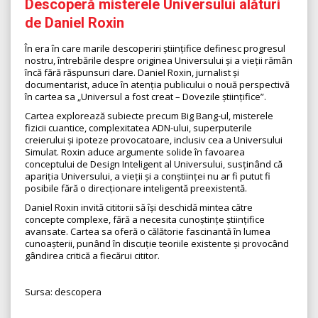
Descoperă misterele Universului alături
de Daniel Roxin
În era în care marile descoperiri științifice definesc progresul
nostru, întrebările despre originea Universului și a vieții rămân
încă fără răspunsuri clare. Daniel Roxin, jurnalist și
documentarist, aduce în atenția publicului o nouă perspectivă
în cartea sa „Universul a fost creat – Dovezile științifice”.
Cartea explorează subiecte precum Big Bang-ul, misterele
fizicii cuantice, complexitatea ADN-ului, superputerile
creierului și ipoteze provocatoare, inclusiv cea a Universului
Simulat. Roxin aduce argumente solide în favoarea
conceptului de Design Inteligent al Universului, susținând că
apariția Universului, a vieții și a conștiinței nu ar fi putut fi
posibile fără o direcționare inteligentă preexistentă.
Daniel Roxin invită cititorii să își deschidă mintea către
concepte complexe, fără a necesita cunoștințe științifice
avansate. Cartea sa oferă o călătorie fascinantă în lumea
cunoașterii, punând în discuție teoriile existente și provocând
gândirea critică a fiecărui cititor.
Sursa: descopera