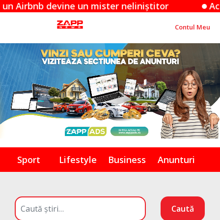
nb devine un mister neliniștitor
Acuzațiile
Contul Meu
Sport
Lifestyle
Business
Anunturi
Caută