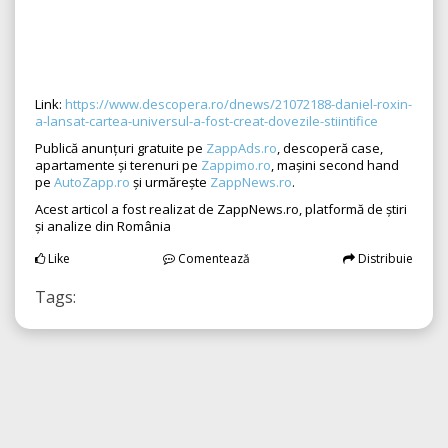
Link:
https://www.descopera.ro/dnews/21072188-daniel-roxin-
a-lansat-cartea-universul-a-fost-creat-dovezile-stiintifice
Publică anunțuri gratuite pe
ZappAds.ro
, descoperă case,
apartamente și terenuri pe
Zappimo.ro
, mașini second hand
pe
AutoZapp.ro
și urmărește
ZappNews.ro
.
Acest articol a fost realizat de ZappNews.ro, platformă de știri
și analize din România
Like
Comentează
Distribuie
Tags: